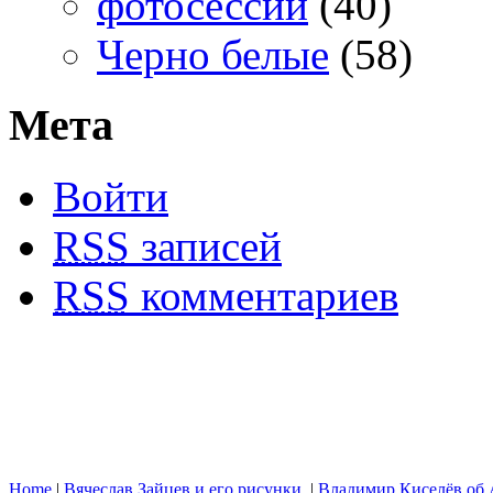
фотосессии
(40)
Черно белые
(58)
Мета
Войти
RSS
записей
RSS
комментариев
Home
|
Вячеслав Зайцев и его рисунки.
|
Владимир Киселёв об 