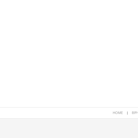
HOME
|
ВЯЧ