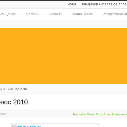
HOME
ВЛАДИМИР КИСЕЛЁВ ОБ АЛЛЕ
ил и диски
Магазин
Новости
Радио "Алла"
Рождественски
то
»
Вильнюс 2010
нюс 2010
 2010
Posted in
Фото
,
Фото Аллы Пугачевой 