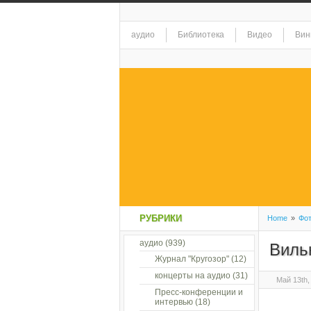
аудио
Библиотека
Видео
Вин
РУБРИКИ
Home
»
Фо
аудио
(939)
Виль
Журнал "Кругозор"
(12)
концерты на аудио
(31)
Май 13th,
Пресс-конференции и
интервью
(18)