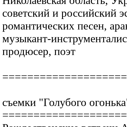
Николаевская область, У
советский и российский э
романтических песен, ар
музыкант-инструменталис
продюсер, поэт
====================
съемки "Голубого огонька
====================