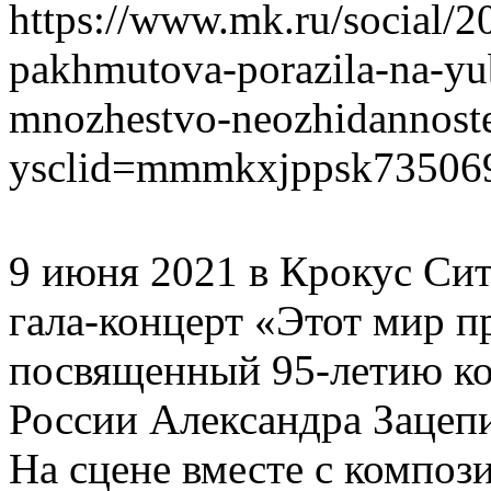
https://www.mk.ru/social/2
pakhmutova-porazila-na-yub
mnozhestvo-neozhidannost
ysclid=mmmkxjppsk73506
9 июня 2021 в Крокус Си
гала-концерт «Этот мир п
посвященный 95-летию ко
России Александра Зацепи
На сцене вместе с композ