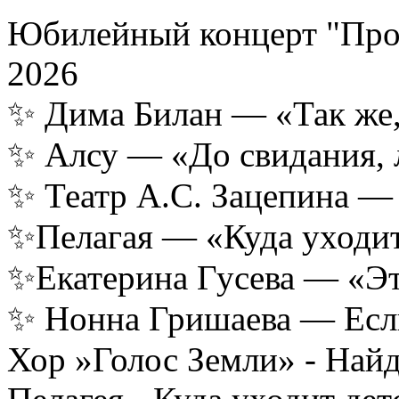
Юбилейный концерт "Про1
2026
✨ Дима Билан — «Так же,
✨ Алсу — «До свидания, 
✨ Театр А.С. Зацепина —
✨Пелагая — «Куда уходит
✨Екатерина Гусева — «Эт
✨ Нонна Гришаева — Если
Хор »Голос Земли» - Найд