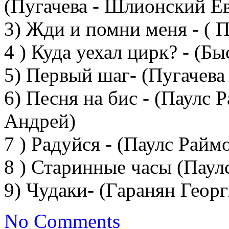
(Пугачева - Шлионский Е
3) Жди и помни меня - ( П
4 ) Куда уехал цирк? - (Б
5) Первый шаг- (Пугачева
6) Песня на бис - (Паулс 
Андрей)
7 ) Радуйся - (Паулс Райм
8 ) Старинные часы (Паул
9) Чудаки- (Гаранян Геор
No Comments