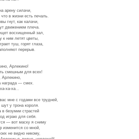
а арену силачи,
 что в жизни есть печаль.
вы гнут, как калачи,
ут движением плеча.
ещет восхищенный зал,
у к ним летят цветы,
грает туш, горят глаза,
аполняют перерыв.
ино, Арлекино!
ть смешным для всех!
, Арлекино,
а награда — смех.
ха-ха-ха...
ас мне с годами все трудней,
 шут у трона короля.
 в безумии страстей
од играю для себя.
тся — вот маску я сниму
р изменится со мной,
оих не видно никому,
 Арлекин я, видно, неплохой!