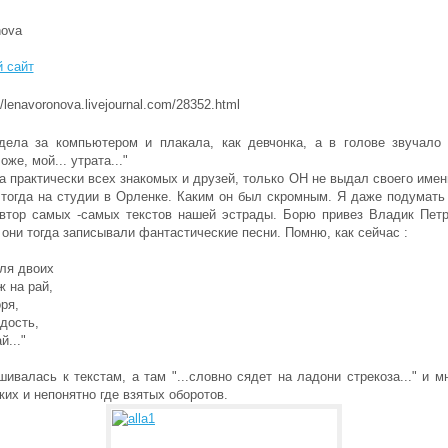
nova
 сайт
//lenavoronova.livejournal.com/28352.html
идела за компьютером и плакала, как девчонка, а в голове звучало .
оже, мой... утрата..."
 практически всех знакомых и друзей, только ОН не выдал своего имен
 тогда на студии в Орленке. Каким он был скромным. Я даже подумать
автор самых -самых текстов нашей эстрады. Борю привез Владик Петр
 они тогда записывали фантастические песни. Помню, как сейчас :
ля двоих
 на рай,
оря,
дость,
й..."
ивалась к текстам, а там "...словно сядет на ладони стрекоза..." и м
их и непонятно где взятых оборотов.