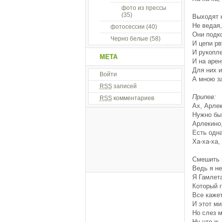
фото из прессы
(35)
Выходят н
Не ведая,
фотосессии
(40)
Они подко
Черно белые
(58)
И цепи рв
И рукопл
МЕТА
И на арен
Для них и
Войти
А мною з
RSS
записей
Припев:
RSS
комментариев
Ах, Арлек
Нужно бы
Арлекино
Есть одн
Ха-ха-ха, 
Смешить в
Ведь я не
Я Гамлета
Который г
Все каже
И этот ми
Но слез м
Ну что ж,