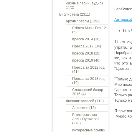
Разные песни (аудио)
(772)
LenaVoro
Библиотека
(2311)
Авторский
Архив прессы
(1293)
Crimea Music Fes 12
http:
(5)
пресса 2014
(36)
11 -го с
Пресса 2017
(34)
утрата...Б
Перебрала
пресса 2018
(28)
же, как и
пресса 2019
(40)
что это 
Пресса за 2012 год
"Цветов",
(41)
Пресса за 2013 год
"Только д
(19)
Мир похож
Где нет г
Славянский базар
2016
(4)
Только ра
Только ма
Дневник записей
(713)
Арлекино
(18)
Я прислуш
Высказывания
Много ярк
Аллы Пугачевой
(270)
интересные ссылки