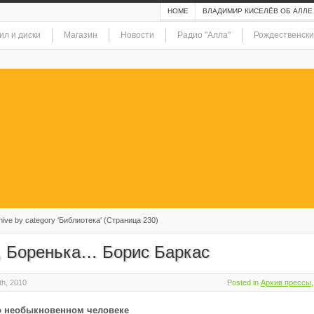
HOME
ВЛАДИМИР КИСЕЛЁВ ОБ АЛЛЕ
ил и диски
Магазин
Новости
Радио "Алла"
Рождественски
ive by category 'Библиотека' (Страница 230)
, Боренька… Борис Баркас
th, 2010
Posted in
Архив прессы
о необыкновенном человеке