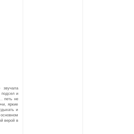
 звучала
м подсел и
.. петь не
чи, яркие
тдыхать и
 основном
ой верой в