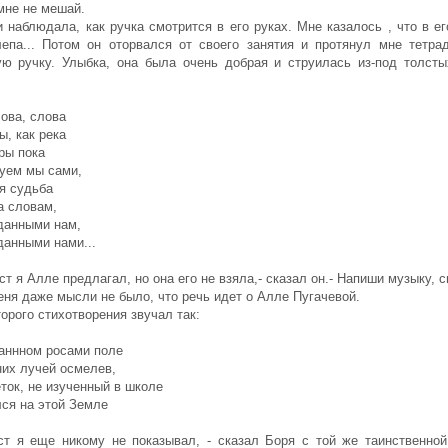
мне не мешай.
 наблюдала, как ручка смотрится в его руках. Мне казалось , что в е
лепа... Потом он оторвался от своего занятия и протянул мне тетрад
ую ручку. Улыбка, она была очень добрая и струилась из-под толсты
ова, слова
, как река
ры пока
руем мы сами,
я судьба
а словам,
данными нам,
данными нами...
кст я Алле предлагал, но она его не взяла,- сказал он.- Напиши музыку, 
еня даже мысли не было, что речь идет о Алле Пугачевой.
орого стихотворения звучал так:
паннном росами поле
них лучей осмелев,
ток, не изученный в школе
ся на этой Земле
кст я еще никому не показывал, - сказал Боря с той же таинственной