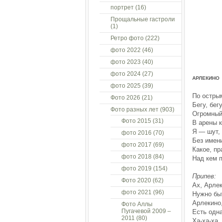
портрет
(16)
Прощальные гастроли
(1)
Ретро фото
(222)
фото 2022
(46)
фото 2023
(40)
фото 2024
(27)
АРЛЕКИНО
фото 2025
(39)
По острым
Фото 2026
(21)
Бегу, бег
Фото разных лет
(903)
Огромный
Фото 2015
(31)
В арены к
Я — шут, 
фото 2016
(70)
Без имени
фото 2017
(69)
Какое, пр
фото 2018
(84)
Над кем 
фото 2019
(154)
Припев:
Фото 2020
(62)
Ах, Арлек
фото 2021
(96)
Нужно бы
Арлекино
Фото Аллы
Пугачевой 2009 –
Есть одн
2011
(80)
Ха-ха-ха, 