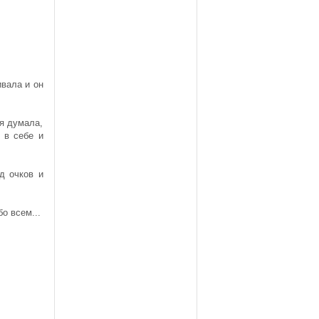
ивала и он
 я думала,
н в себе и
д очков и
о всем...