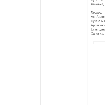
Ха-ха-ха, 
Припев:
Ах, Арлек
Нужно бы
Арлекино
Есть одн
Ха-ха-ха, 