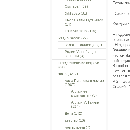
Потом при
Сми 2024
(39)
сми 2025
(31)
- Стой че
Школа Аллы Пугачевой
Каждый св
(14)
Юбилей 2019
(119)
Я подошла
Радио "Алла"
(79)
очень тих
- Нет, пр
Золотая коллекция
(1)
Забавно и
Радио "Алла" ищет
что он фи
Таланты
(3)
наблюдает
Рождественские встречи
В гроб ег
(87)
Нет...он
Фото
(3217)
остался 
Алла Пугачева и другие
P.S. Так
(1987)
Спасибо А
Алла и ее
музыканты
(73)
Алла и М. Галкин
(127)
Дети
(142)
детство
(16)
мои встречи
(7)