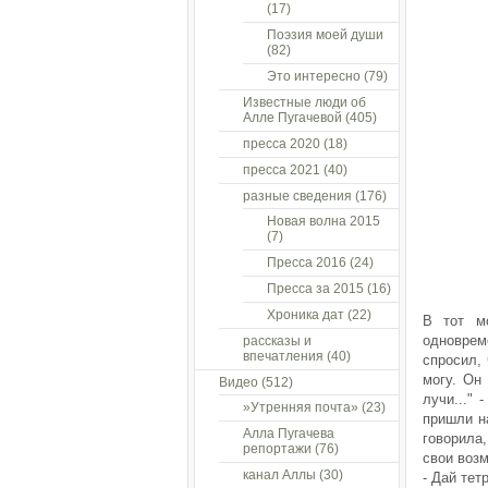
(17)
Поэзия моей души
(82)
Это интересно
(79)
Известные люди об
Алле Пугачевой
(405)
пресса 2020
(18)
пресса 2021
(40)
разные сведения
(176)
Новая волна 2015
(7)
Пресса 2016
(24)
Пресса за 2015
(16)
Хроника дат
(22)
В тот м
одновреме
рассказы и
впечатления
(40)
спросил, 
могу. Он
Видео
(512)
лучи..."
»Утренняя почта»
(23)
пришли н
Алла Пугачева
говорила,
репортажи
(76)
свои воз
канал Аллы
(30)
- Дай тет