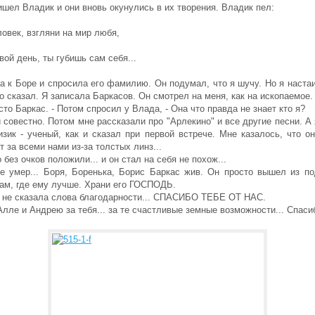
шел Владик и они вновь окунулись в их творения. Владик пел:
ловек, взгляни на мир любя,
ой день, ты губишь сам себя...
 к Боре и спросила его фамилию. Он подумал, что я шучу. Но я наста
о сказал. Я записала Баркасов. Он смотрел на меня, как на ископаемое.
осто Баркас. - Потом спросил у Влада, - Она что правда не знает кто я?
 совестно. Потом мне рассказали про "Арлекино" и все другие песни. А
зик - ученый, как и сказал при первой встрече. Мне казалось, что о
 за всеми нами из-за толстых линз...
о без очков положили... и он стал на себя не похож...
 не умер... Боря, Боренька, Борис Баркас жив. Он просто вышел из по
там, где ему лучше. Храни его ГОСПОДЬ.
 и не сказала слова благодарности... СПАСИБО ТЕБЕ ОТ НАС.
лле и Андрею за тебя... за те счастливые земные возможности... Спасиб