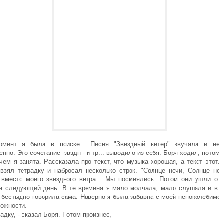
омент я была в поиске... Песня "Звездный ветер" звучала и не
нно. Это сочетание -звздн - и тр... выводило из себя. Боря ходил, пото
чем я занята. Рассказала про текст, что музыка хорошая, а текст этот.
 взял тетрадку и набросал несколько строк. "Солнце ночи, Солнце но
 - вместо моего звездного ветра... Мы посмеялись. Потом они ушли о
а следующий день. В те времена я мало молчала, мало слушала и в
 бестыдно говорила сама. Наверно я была забавна с моей непоколебим
можности.
радку, - сказал Боря. Потом произнес,