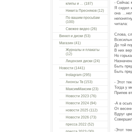
- Сейчас 
клипы и …
(187)
Я сидел и
Никита Пресняков
(12)
она ...не
По вашим просьбам
непонятн
(100)
читала:
Свежее видео
(26)
Слова, сл
Винил и диски
(53)
Всесильны
Магазин
(41)
До той по
Журналы и плакаты
В них ве
(12)
Но горька
Назначен
Лицензия диски
(24)
Быть пре
Новости
(1441)
Быть пре
Instagram
(295)
Анонсы Тв
(153)
- Этот те
Тогда у м
МаксимМаксим
(23)
Припев вт
Новости 2023
(76)
Новости 2024
(94)
-А в осы
От весен
новости 2025
(112)
Вдруг цве
Новости 2026
(73)
Совершил
пресса 2022
(52)
-Этот те
пресса 2023
(30)