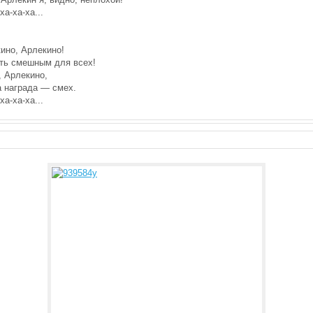
ха-ха-ха...
ино, Арлекино!
ть смешным для всех!
, Арлекино,
а награда — смех.
ха-ха-ха...