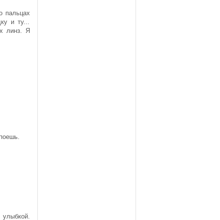
го пальцах
ку и ту...
х линз. Я
споешь.
 улыбкой.