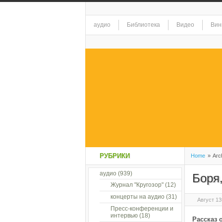
аудио
Библиотека
Видео
Вин
РУБРИКИ
Home
»
Arch
аудио
(939)
Боря
Журнал "Кругозор"
(12)
концерты на аудио
(31)
Август 13
Пресс-конференции и
интервью
(18)
Рассказ 