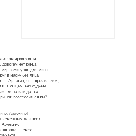
 иглам яркого огня
у, дорогам нет конца,
 мир замкнулся для меня
руг и маску без лица.
я — Арлекин, я — просто смех,
 и, в общем, без судьбы.
аво, дело вам до тех,
пришли повеселиться вы?
ино, Арлекино!
ть смешным для всех!
, Арлекино,
а награда — смех.
ха-ха-ха...