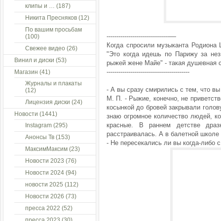
клипы и …
(187)
Никита Пресняков
(12)
По вашим просьбам
--------------------------------—
(100)
Когда спросили музыканта Родиона Щ
Свежее видео
(26)
"Это когда идешь по Парижу за не
Винил и диски
(53)
рыжей жене Майе" - такая душевная с
------------------------------------------
Магазин
(41)
Журналы и плакаты
- А вы сразу смирились с тем, что в
(12)
М. П. - Рыжие, конечно, не приветст
Лицензия диски
(24)
косынкой до бровей закрывали голову
Новости
(1441)
знаю огромное количество людей, к
красные. В раннем детстве драз
Instagram
(295)
расстраивалась. А в балетной школе 
Анонсы Тв
(153)
- Не пересекались ли вы когда-либо 
МаксимМаксим
(23)
Новости 2023
(76)
Новости 2024
(94)
новости 2025
(112)
Новости 2026
(73)
пресса 2022
(52)
пресса 2023
(30)