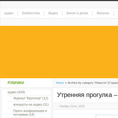
аудио
Библиотека
Видео
Винил и диски
Магазин
РУБРИКИ
Home
»
Archive by category 'Новости' (Стран
аудио
(939)
Утренняя прогулка –
Журнал "Кругозор"
(12)
концерты на аудио
(31)
Ноябрь 22nd, 2025
Пресс-конференции и
интервью
(18)