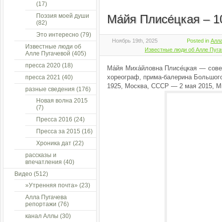
(17)
Поэзия моей души
Ма́йя Плисе́цкая – 1
(82)
Это интересно
(79)
Ноябрь 19th, 2025
Posted in
Алла
Известные люди об
Известные люди об Алле Пуг
Алле Пугачевой
(405)
пресса 2020
(18)
Ма́йя Миха́йловна Плисе́цкая — сове
хореограф, прима-балерина Большого
пресса 2021
(40)
1925, Москва, СССР — 2 мая 2015, М
разные сведения
(176)
Новая волна 2015
(7)
Пресса 2016
(24)
Пресса за 2015
(16)
Хроника дат
(22)
рассказы и
впечатления
(40)
Видео
(512)
»Утренняя почта»
(23)
Алла Пугачева
репортажи
(76)
канал Аллы
(30)