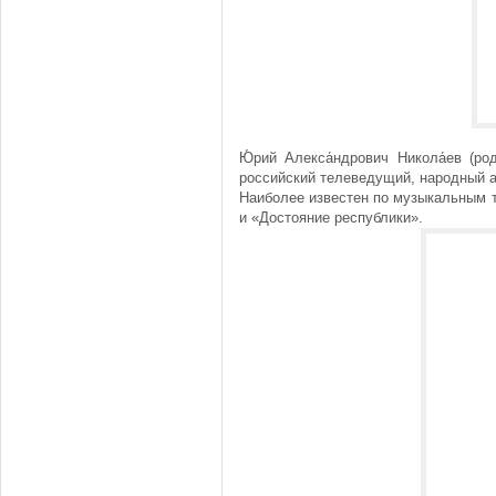
Ю́рий Алекса́ндрович Никола́ев (р
российский телеведущий, народный а
Наиболее известен по музыкальным т
и «Достояние республики».