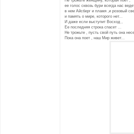
Не трожьте женщину, которая поет ,
ее голос сквозь бури всегда нас ведет
в нем Айсберг и пламя ,и розовый све
и память о мире, которого нет...
И даже если выступит Восход ,
Ее последняя строка спасет ...
Не трожьте , пусть свой путь она несе
Пока она поет , наш Мир живет...