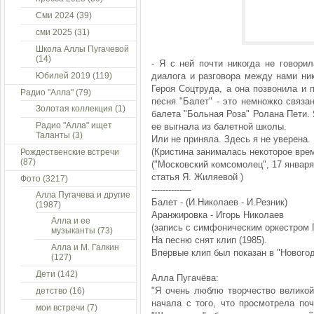
Сми 2024
(39)
сми 2025
(31)
Школа Аллы Пугачевой
(14)
- Я с ней почти никогда не говори
Юбилей 2019
(119)
диалога и разговора между нами ник
Героя Соцтруда, а она позвонила и 
Радио "Алла"
(79)
песня "Балет" - это немножко связа
Золотая коллекция
(1)
балета "Больная Роза" Ролана Пети. 
Радио "Алла" ищет
ее выгнала из балетной школы.
Таланты
(3)
Или не приняла. Здесь я не уверена.
(Кристина занималась некоторое вре
Рождественские встречи
(87)
("Московский комсомолец", 17 января 
статья Я. Жиляевой )
Фото
(3217)
-----------—
Алла Пугачева и другие
Балет - (И.Николаев - И.Резник)
(1987)
Аранжировка - Игорь Николаев
Алла и ее
(запись с симфоническим оркестром 
музыканты
(73)
На песню снят клип (1985).
Алла и М. Галкин
Впервые клип был показан в "Новогодн
(127)
Дети
(142)
Алла Пугачёва:
"Я очень люблю творчество великой
детство
(16)
начала с того, что просмотрела по
мои встречи
(7)