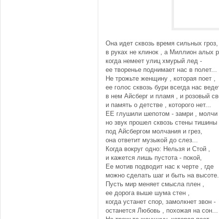
Она идет сквозь время сильных гроз,
в руках не клинок , а Миллион алых р
когда немеет улиц хмурый лед -
ее творенье поднимает нас в полет...
Не трожьте женщину , которая поет ,
ее голос сквозь бури всегда нас ведет
в нем Айсберг и пламя , и розовый св
и память о детстве , которого нет...
ЕЕ глушили шепотом - замри , молчи 
но звук прошел сквозь стены тишины 
под Айсбергом молчания и грез,
она ответит музыкой до слез...
Когда вокруг одно: Нельзя и Стой ,
и кажется лишь пустота - покой,
Ее мотив подводит нас к черте , где
можно сделать шаг и быть на высоте.
Пусть мир меняет смысла плен ,
ее дорога выше шума стен ,
когда устанет спор, замолкнет звон -
останется Любовь , похожая на сон...