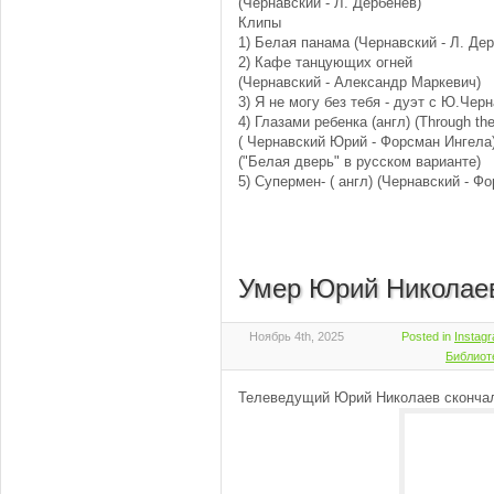
(Чернавский - Л. Дербенев)
Клипы
1) Белая панама (Чернавский - Л. Де
2) Кафе танцующих огней
(Чернавский - Александр Маркевич)
3) Я не могу без тебя - дуэт с Ю.Чер
4) Глазами ребенка (англ) (Through the 
( Чернавский Юрий - Форсман Ингела
("Белая дверь" в русском варианте)
5) Супермен- ( англ) (Чернавский - Ф
Умер Юрий Николае
Ноябрь 4th, 2025
Posted in
Instag
Библиот
Телеведущий Юрий Николаев скончалс