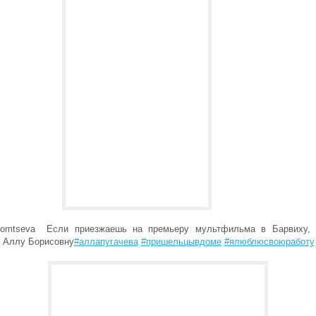
nomtseva Если приезжаешь на премьеру мультфильма в Барвиху,
ь Аллу Борисовну
#аллапугачева
#пришельцывдоме
#ялюблюсвоюработу