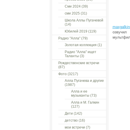
Сми 2024
(39)
сми 2025
(31)
Школа Аллы Пугачевой
(14)
maxgalkin
Юбилей 2019
(119)
озвучил
мультфил
Радио "Алла"
(79)
Золотая коллекция
(1)
Радио "Алла" ищет
Таланты
(3)
Рождественские встречи
(87)
Фото
(3217)
Алла Пугачева и другие
(1987)
Алла и ее
музыканты
(73)
Алла и М. Галкин
(127)
Дети
(142)
детство
(16)
мои встречи
(7)