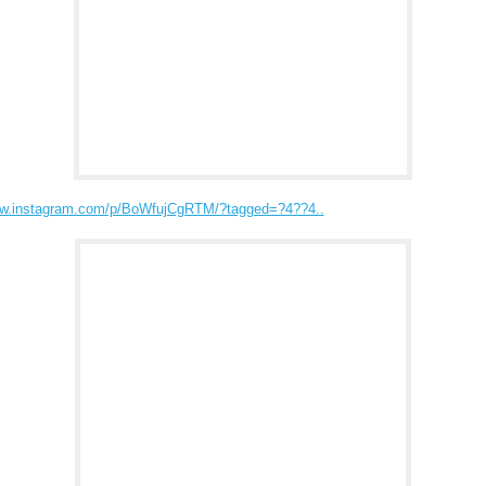
ww.instagram.com/p/BoWfujCgRTM/?tagged=?4??4..