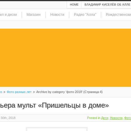
HOME
ВЛАДИМИР КИСЕЛЁВ ОБ АЛЛЕ
ил и диски
Магазин
Новости
Радио "Алла"
Рождественски
то
»
Фото разных лет
»
Archive by category 'фото 2018' (Страница 4)
ьера мульт «Пришельцы в доме»
30th, 2018
Posted in
Дети
,
Новости
,
Фот