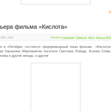
N
ьера фильма «Кислота»
20th, 2018
Posted in
Instagram
,
Новости
,
Фото
,
пресса 201
ря в «Октябре» состоялся предпремьерный показ фильма «Кислота
ра Горчилина Мероприятие посетили Светлана Лобода, Ксения Собак
чева и другие звезды. и другие