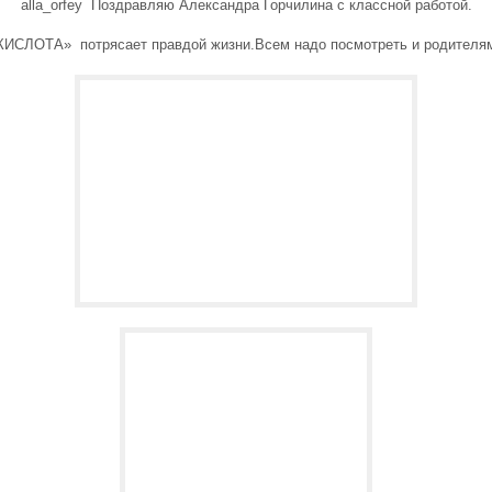
alla_orfey Поздравляю Александра Горчилина с классной работой.
ИСЛОТА» потрясает правдой жизни.Всем надо посмотреть и родителям