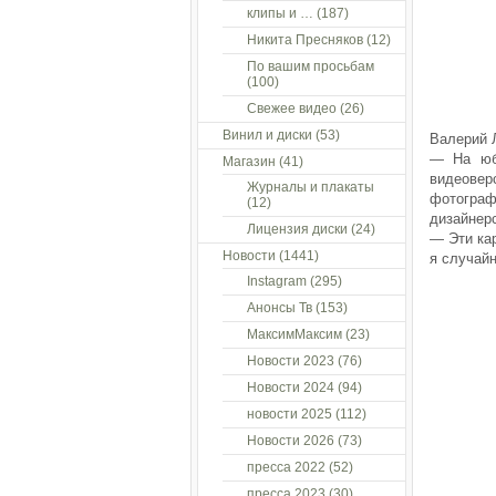
клипы и …
(187)
Никита Пресняков
(12)
По вашим просьбам
(100)
Свежее видео
(26)
Винил и диски
(53)
Валерий Л
— На юб
Магазин
(41)
видеовер
Журналы и плакаты
фотогра
(12)
дизайнер
Лицензия диски
(24)
— Эти ка
Новости
(1441)
я случайн
Instagram
(295)
Анонсы Тв
(153)
МаксимМаксим
(23)
Новости 2023
(76)
Новости 2024
(94)
новости 2025
(112)
Новости 2026
(73)
пресса 2022
(52)
пресса 2023
(30)