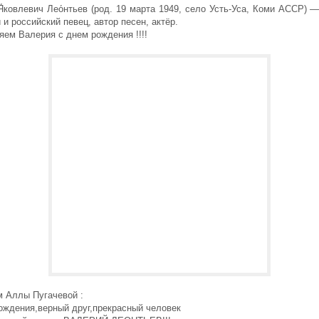
Я́ковлевич Лео́нтьев (род. 19 марта 1949, село Усть-Уса, Коми АССР) 
 и российский певец, автор песен, актёр.
ем Валерия с днем рождения !!!!
м Аллы Пугачевой :
ождения,верный друг,прекрасный человек