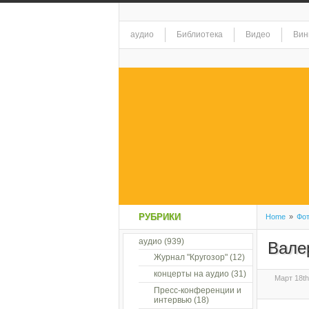
аудио
Библиотека
Видео
Вин
РУБРИКИ
Home
»
Фо
аудио
(939)
Вале
Журнал "Кругозор"
(12)
концерты на аудио
(31)
Март 18th
Пресс-конференции и
интервью
(18)