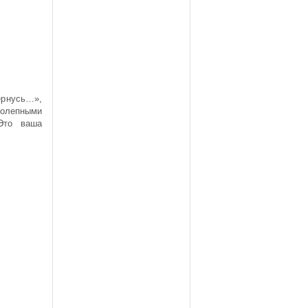
рнусь…»,
колепными
Это ваша