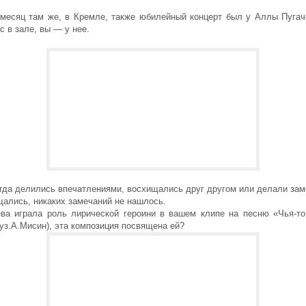
месяц там же, в Кремле, также юбилейный концерт был у Аллы Пугач
с в зале, вы — у нее.
огда делились впечатлениями, восхищались друг другом или делали за
ались, никаких замечаний не нашлось.
ва играла роль лирической героини в вашем клипе на песню «Чья-т
уз.А.Мисин), эта композиция посвящена ей?