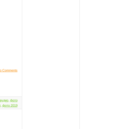
o Comments
аудио
,
фото
6
,
фото 2019