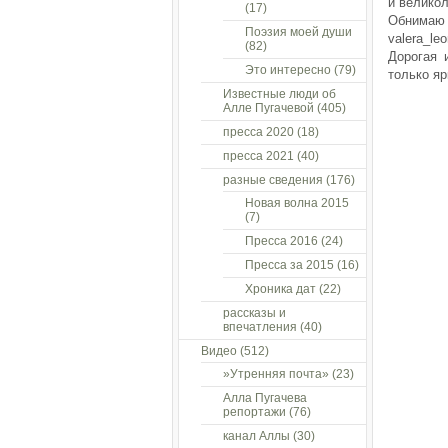
и велико
(17)
Обнимаю т
Поэзия моей души
valera_leo
(82)
Дорогая 
Это интересно
(79)
только яр
Известные люди об
Алле Пугачевой
(405)
пресса 2020
(18)
пресса 2021
(40)
разные сведения
(176)
Новая волна 2015
(7)
Пресса 2016
(24)
Пресса за 2015
(16)
Хроника дат
(22)
рассказы и
впечатления
(40)
Видео
(512)
»Утренняя почта»
(23)
Алла Пугачева
репортажи
(76)
канал Аллы
(30)