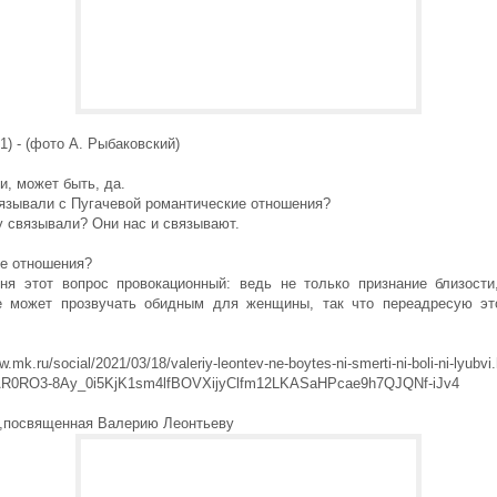
1) - (фото А. Рыбаковский)
, может быть, да.
язывали с Пугачевой романтические отношения?
 связывали? Они нас и связывают.
е отношения?
я этот вопрос провокационный: ведь не только признание близости
е может прозвучать обидным для женщины, так что переадресую эт
w.mk.ru/social/2021/03/18/valeriy-leontev-ne-boytes-ni-smerti-ni-boli-ni-lyubvi
wAR0RO3-8Ay_0i5KjK1sm4lfBOVXijyClfm12LKASaHPcae9h7QJQNf-iJv4
,посвященная Валерию Леонтьеву