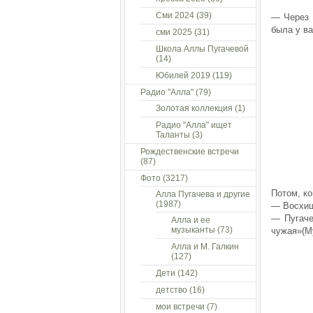
Сми 2024
(39)
— Через 
была у ва
сми 2025
(31)
Школа Аллы Пугачевой
(14)
Юбилей 2019
(119)
Радио "Алла"
(79)
Золотая коллекция
(1)
Радио "Алла" ищет
Таланты
(3)
Рождественские встречи
(87)
Фото
(3217)
Потом, к
Алла Пугачева и другие
(1987)
— Восхищ
— Пугаче
Алла и ее
музыканты
(73)
чужая»(М
Алла и М. Галкин
(127)
Дети
(142)
детство
(16)
мои встречи
(7)