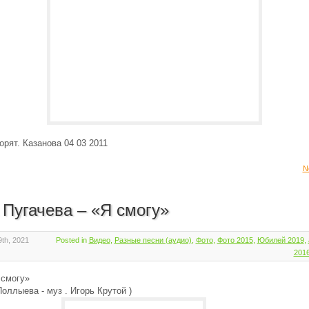
орят. Казанова 04 03 2011
N
 Пугачева – «Я смогу»
th, 2021
Posted in
Видео
,
Разные песни (аудио)
,
Фото
,
Фото 2015
,
Юбилей 2019
,
201
 смогу»
оллыева - муз . Игорь Крутой )