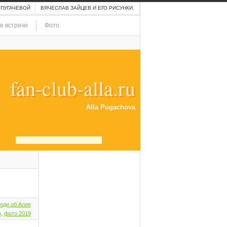
 ПУГАЧЕВОЙ
ВЯЧЕСЛАВ ЗАЙЦЕВ И ЕГО РИСУНКИ.
е встречи
Фото
fan-club-alla.ru
Alla Pugachova
юди об Алле
о
,
фото 2019