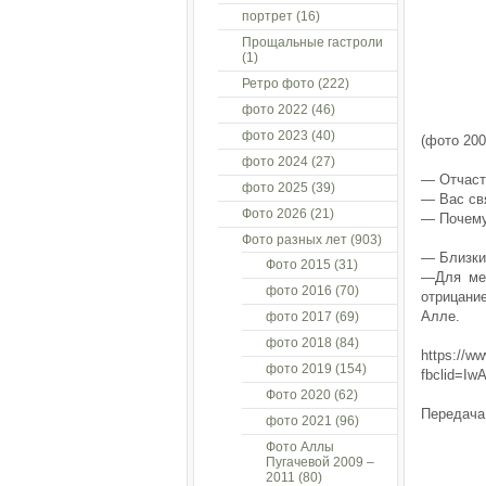
портрет
(16)
Прощальные гастроли
(1)
Ретро фото
(222)
фото 2022
(46)
фото 2023
(40)
(фото 200
фото 2024
(27)
— Отчасти
фото 2025
(39)
— Вас св
Фото 2026
(21)
— Почему
Фото разных лет
(903)
— Близки
Фото 2015
(31)
—Для мен
фото 2016
(70)
отрицани
Алле.
фото 2017
(69)
фото 2018
(84)
https://ww
фото 2019
(154)
fbclid=I
Фото 2020
(62)
Передача
фото 2021
(96)
Фото Аллы
Пугачевой 2009 –
2011
(80)