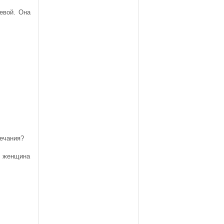
евой. Она
мечания?
о женщина