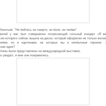
еонтьев: "Не бойтесь ни смерти, ни боли, ни любви"
илей у вас был совершенно потрясающий сольный концерт «Я ве
сия которого сейчас вышла на диске, который оформлен не только вели
фиями, но и картинами, на которых вы и необычные героини. 
ская идея?
ртины были представлены на международной выставке,
о увидел, и мне они понравились.