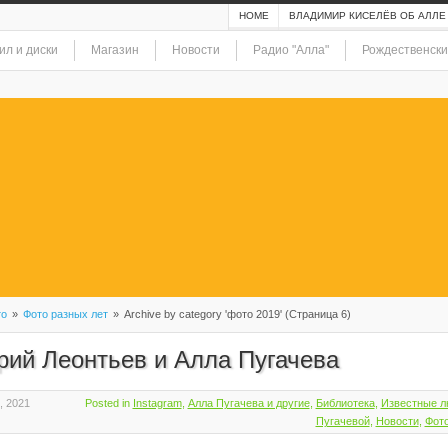
HOME
ВЛАДИМИР КИСЕЛЁВ ОБ АЛЛЕ
ил и диски
Магазин
Новости
Радио "Алла"
Рождественски
то
»
Фото разных лет
»
Archive by category 'фото 2019' (Страница 6)
рий Леонтьев и Алла Пугачева
, 2021
Posted in
Instagram
,
Алла Пугачева и другие
,
Библиотека
,
Известные л
Пугачевой
,
Новости
,
Фот