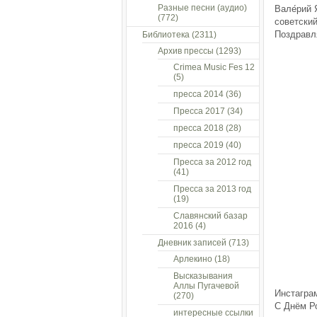
Разные песни (аудио)
Вале́рий 
(772)
советский
Поздравля
Библиотека
(2311)
Архив прессы
(1293)
Crimea Music Fes 12
(5)
пресса 2014
(36)
Пресса 2017
(34)
пресса 2018
(28)
пресса 2019
(40)
Пресса за 2012 год
(41)
Пресса за 2013 год
(19)
Славянский базар
2016
(4)
Дневник записей
(713)
Арлекино
(18)
Высказывания
Аллы Пугачевой
Инстагра
(270)
С Днём Р
интересные ссылки