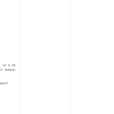
, но и ее
от вопрос
.html?