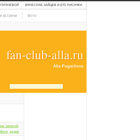
 ПУГАЧЕВОЙ
ВЯЧЕСЛАВ ЗАЙЦЕВ И ЕГО РИСУНКИ.
е встречи
Фото
fan-club-alla.ru
Alla Pugachova
ник записей
,
Фото
,
аудио