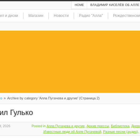
HOME
ВЛАДИМИР КИСЕЛЁВ ОБ АЛЛЕ
ил и диски
Магазин
Новости
Радио "Алла"
Рождественски
то
»
Archive by category 'Алла Пугачева и другие' (Страница 2)
ил Гулько
, 2026
Posted in
Алла Пугачева и другие
,
Архив прессы
,
Библиотека
,
Днев
Известные люди об Алле Пугачевой
,
Разные песни (аудио)
,