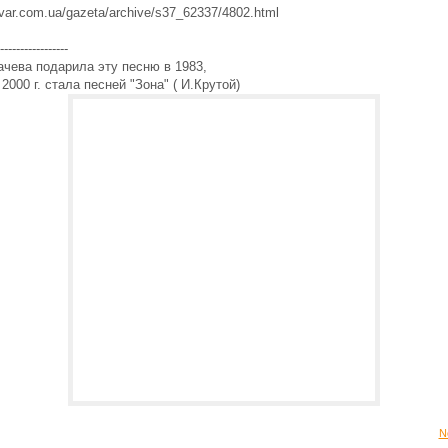
ulvar.com.ua/gazeta/archive/s37_62337/4802.html
-----------------
чева подарила эту песню в 1983,
 2000 г. стала песней "Зона" ( И.Крутой)
N