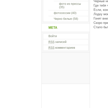
Черные но
фото из прессы
Где тебя 
(35)
Если, кон
фотосессии
(40)
Лодку мо
Гонят вни
Черно белые
(58)
Скоро при
Стало быт
МЕТА
Войти
RSS
записей
RSS
комментариев