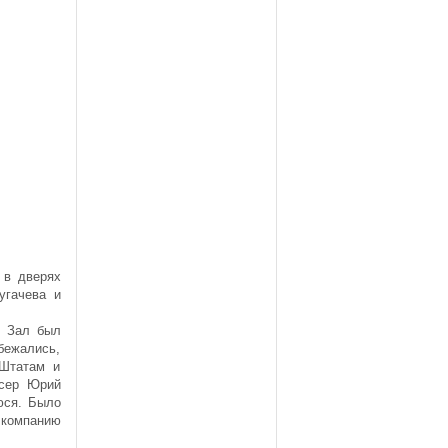
 в дверях
угачева и
. Зал был
бежались,
 Штатам и
юсер Юрий
юся. Было
 компанию