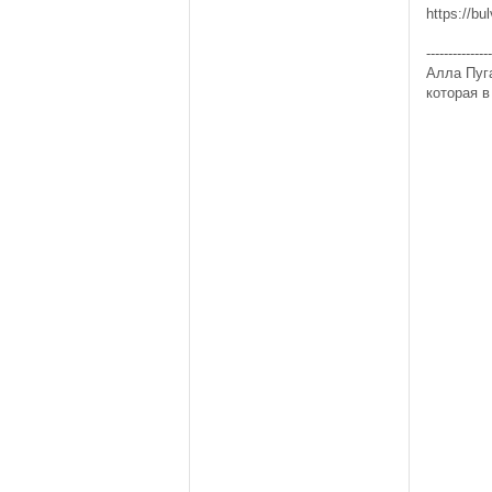
https://b
---------------
Алла Пуга
которая в