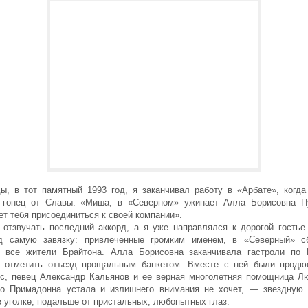
ы, в тот памятный 1993 год, я заканчивал работу в «Арбате», когда
 гонец от Славы: «Миша, в «Северном» ужинает Алла Борисовна П
т тебя присоединиться к своей компании».
 отзвучать последний аккорд, а я уже направлялся к дорогой гостье
д самую завязку: привлеченные громким именем, в «Северный» с
, все жители Брайтона. Алла Борисовна заканчивала гастроли по
 отметить отъезд про­щальным банкетом. Вместе с ней были прод
с, певец Александр Кальянов и ее верная многолетняя помощница Л
то Примадонна устала и излишнего внимания не хочет, — звездную
 уголке, подальше от пристальных, любопытных глаз.