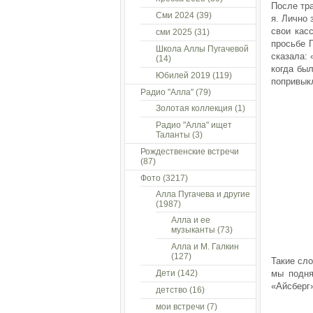
После тр
Сми 2024
(39)
я. Лично 
свои кас
сми 2025
(31)
просьбе 
Школа Аллы Пугачевой
сказала: 
(14)
когда бы
Юбилей 2019
(119)
попривыкл
Радио "Алла"
(79)
Золотая коллекция
(1)
Радио "Алла" ищет
Таланты
(3)
Рождественские встречи
(87)
Фото
(3217)
Алла Пугачева и другие
(1987)
Алла и ее
музыканты
(73)
Алла и М. Галкин
(127)
Такие сл
Дети
(142)
мы подня
«Айсберг»
детство
(16)
мои встречи
(7)