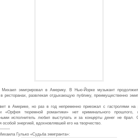
 Михаил эмигрировал в Америку. В Нью-Йорке музыкант продолжил
 в ресторанах, развлекая отдыхающую публику, преимущественно эмиг
вет в Америке, но раз в год непременно приезжал с гастролями на 
ии «Орфея тюремной романтики» нет криминального прошлого, 
ными исполнитель любил выступать и за концерты денег не брал. 
 особой энергией, вдохновлявшей его на творчество.
--------
Михаила Гулько «Судьба эмигранта»: