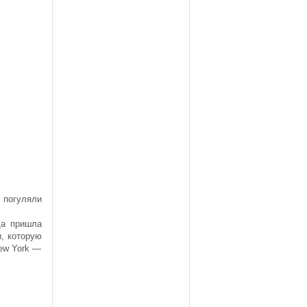
 погуляли
да пришла
и, которую
ew York —