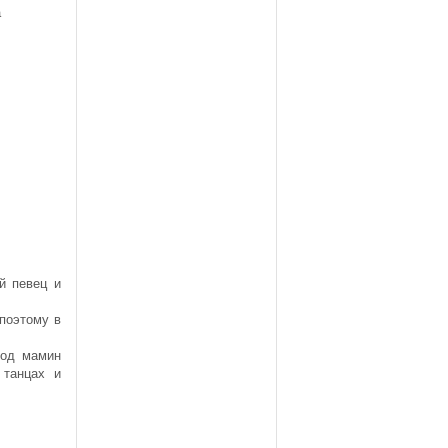
а
й певец и
 поэтому в
под мамин
 танцах и