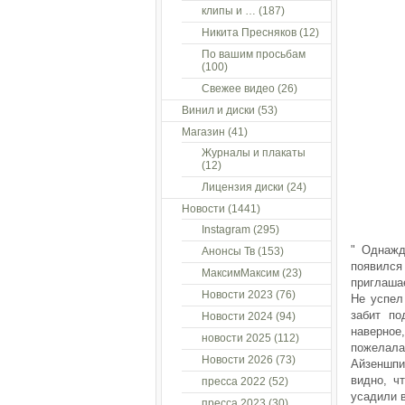
клипы и …
(187)
Никита Пресняков
(12)
По вашим просьбам
(100)
Свежее видео
(26)
Винил и диски
(53)
Магазин
(41)
Журналы и плакаты
(12)
Лицензия диски
(24)
Новости
(1441)
Instagram
(295)
" Однажд
Анонсы Тв
(153)
появился
МаксимМаксим
(23)
приглашае
Новости 2023
(76)
Не успел
забит по
Новости 2024
(94)
наверное
новости 2025
(112)
пожелала
Новости 2026
(73)
Айзеншпи
видно, ч
пресса 2022
(52)
усадили в
пресса 2023
(30)