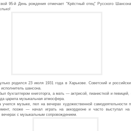
свой 95-й День рождения отмечает "Крёстный отец" Русского Шансон
улько!
улько родился 23 июля 1931 года в Харькове. Советский и российски
, исполнитель шансона.
был бухгалтером книготорга, а мать — актрисой, пианисткой и певицей,
гда царила музыкальная атмосфера.
а учился музыке, пел на вечерах художественной самодеятельности 
емент, позже — начал играть на аккордеоне и часто выступал на
 вечерах с музыкальным сопровождением.