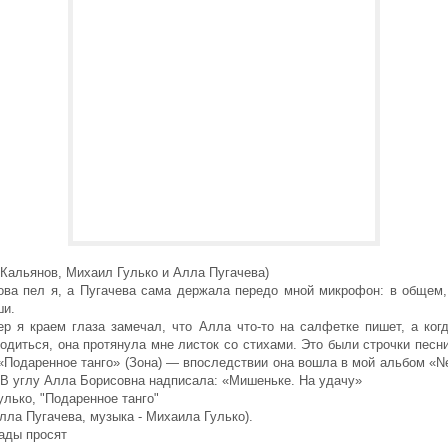
.Кальянов, Михаил Гулько и Алла Пугачева)
ова пел я, а Пугачева сама держала передо мной микрофон: в общем,
ши.
ер я краем глаза замечал, что Алла что-то на салфетке пишет, а ког
одиться, она протянула мне листок со стихами. Это были строчки песн
 «Подаренное танго» (Зона) — впоследствии она вошла в мой альбом «N
 В углу Алла Борисовна надписала: «Мишеньке. На удачу»
лько, "Подаренное танго"
Алла Пугачева, музыка - Михаила Гулько).
ады просят