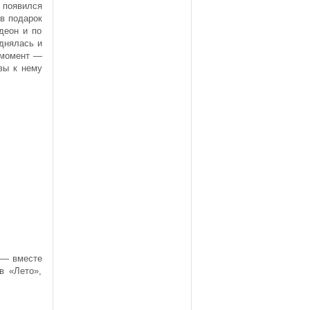
 появился
 в подарок
деон и по
днялась и
й момент —
вы к нему
 — вместе
в «Лето»,