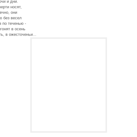
чи и дни.
черти носят,
ечно, они
ю без весел
з по теченью -
гонят в осень
ь, в ожесточеньи...