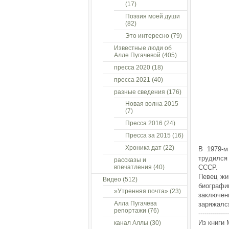
(17)
Поэзия моей души
(82)
Это интересно
(79)
Известные люди об
Алле Пугачевой
(405)
пресса 2020
(18)
пресса 2021
(40)
разные сведения
(176)
Новая волна 2015
(7)
Пресса 2016
(24)
Пресса за 2015
(16)
Хроника дат
(22)
В 1979-м
трудился
рассказы и
впечатления
(40)
СССР.
Певец жи
Видео
(512)
биограф
»Утренняя почта»
(23)
заключен
Алла Пугачева
заряжался
репортажи
(76)
---------------
Из книги 
канал Аллы
(30)