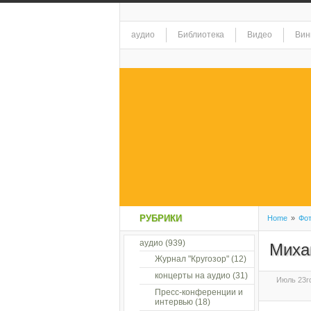
аудио
Библиотека
Видео
Вин
РУБРИКИ
Home
»
Фо
аудио
(939)
Миха
Журнал "Кругозор"
(12)
концерты на аудио
(31)
Июль 23rd
Пресс-конференции и
интервью
(18)