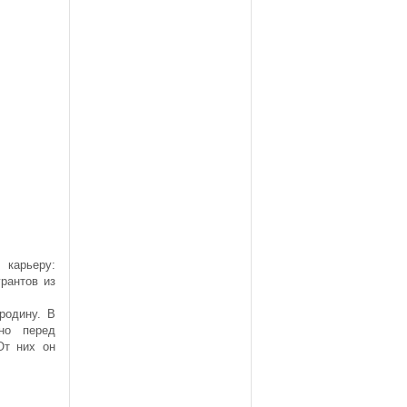
 карьеру:
рантов из
родину. В
но перед
От них он