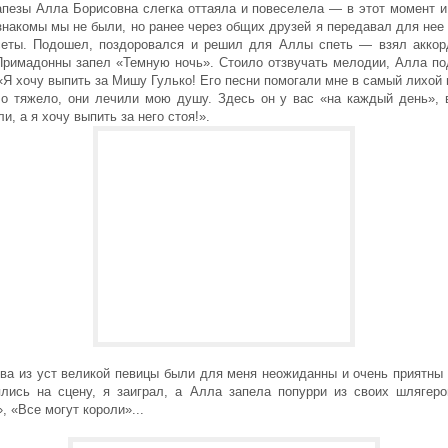
апезы Алла Борисовна слегка оттаяла и повеселела — в этот момент и
знакомы мы не были, но ранее через общих друзей я передавал для нее
сеты. Подошел, поздоровался и решил для Аллы спеть — взял аккор
Примадонны запел «Темную ночь». Стоило отзвучать мелодии, Алла по
«Я хочу выпить за Мишу Гулько! Его песни помогали мне в самый лихо
ло тяжело, они лечили мою душу. Здесь он у вас «на каждый день», 
и, а я хочу выпить за него стоя!».
ова из уст великой певицы были для меня неожиданны и очень приятны
лись на сцену, я заиграл, а Алла запела попурри из своих шлягеро
, «Все могут короли»...