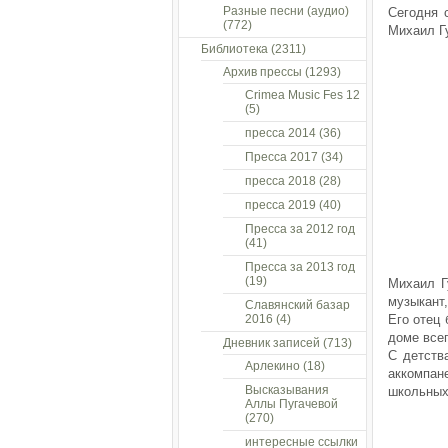
Разные песни (аудио)
Сегодня 
(772)
Михаил Г
Библиотека
(2311)
Архив прессы
(1293)
Crimea Music Fes 12
(5)
пресса 2014
(36)
Пресса 2017
(34)
пресса 2018
(28)
пресса 2019
(40)
Пресса за 2012 год
(41)
Пресса за 2013 год
(19)
Михаил Г
музыкант
Славянский базар
2016
(4)
Его отец 
доме все
Дневник записей
(713)
С детств
Арлекино
(18)
аккомпан
Высказывания
школьных
Аллы Пугачевой
(270)
интересные ссылки