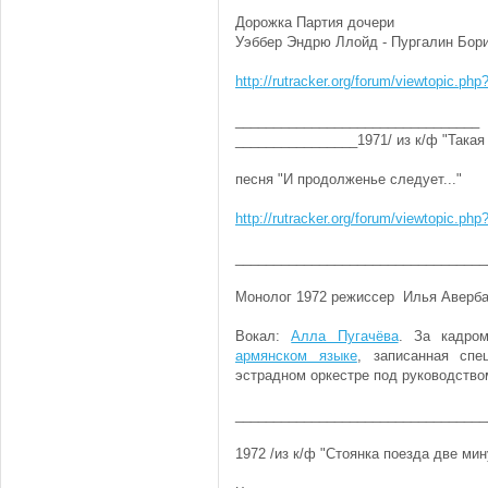
Дорожка Партия дочери
Уэббер Эндрю Ллойд - Пургалин Бор
http://rutracker.org/forum/viewtopic.ph
________________________________
________________1971/ из к/ф "Такая
песня "И продолженье следует..."
http://rutracker.org/forum/viewtopic.ph
_________________________________
Монолог 1972 режиссер Илья Аверб
Вокал:
Алла Пугачёва
. За кадро
армянском языке
, записанная сп
эстрадном оркестре под руководств
_________________________________
1972 /из к/ф "Стоянка поезда две ми