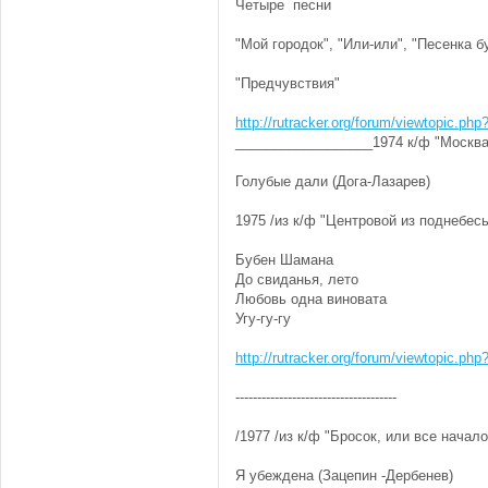
Четыре песни
"Мой городок", "Или-или", "Песенка 
"Предчувствия"
http://rutracker.org/forum/viewtopic.ph
__________________1974 к/ф "Москв
Голубые дали (Дога-Лазарев)
1975 /из к/ф "Центровой из поднебесь
Бубен Шамана
До свиданья, лето
Любовь одна виновата
Угу-гу-гу
http://rutracker.org/forum/viewtopic.ph
-------------------------------------
/1977 /из к/ф "Бросок, или все начало
Я убеждена (Зацепин -Дербенев)