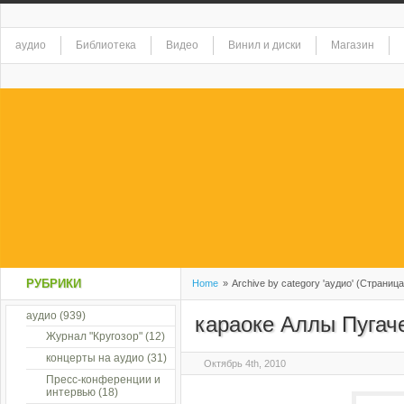
аудио
Библиотека
Видео
Винил и диски
Магазин
РУБРИКИ
Home
»
Archive by category 'аудио' (Страница
аудио
(939)
караоке Аллы Пугач
Журнал "Кругозор"
(12)
концерты на аудио
(31)
Октябрь 4th, 2010
Пресс-конференции и
интервью
(18)