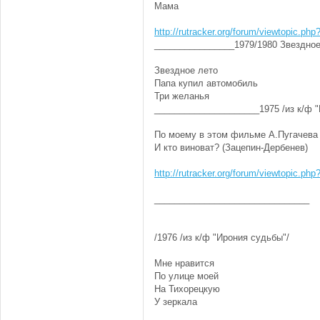
Мама
http://rutracker.org/forum/viewtopic.ph
________________1979/1980 Звездно
Звездное лето
Папа купил автомобиль
Три желанья
_____________________1975 /из к/ф 
По моему в этом фильме А.Пугачева
И кто виноват? (Зацепин-Дербенев)
http://rutracker.org/forum/viewtopic.ph
_______________________________
/1976 /из к/ф "Ирония судьбы"/
Мне нравится
По улице моей
На Тихорецкую
У зеркала