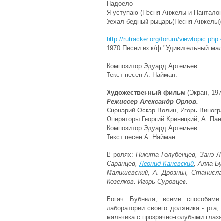
Надоело
Я уступаю (Песня Анжелы и Пантало
Уехал бедный рыцарь(Песня Анжелы)
http://rutracker.org/forum/viewtopic.ph
1970 Песни из к/ф "Удивительный ма
Композитор Эдуард Артемьев.
Текст песен А. Найман.
Художественный фильм
(Экран, 197
Режиссер Александр Орлов.
Сценарий Оскар Волин, Игорь Виногр
Операторы Георгий Криницкий, А. Пан
Композитор Эдуард Артемьев.
Текст песен А. Найман.
В ролях:
Никита Голубенцев, Занэ 
Саранцев,
Леонид Каневский
, Алла Б
Малишевский, А. Дрознин, Станисла
Козелков, Игорь Суровцев.
Богач Бубнила, всеми способами
лаборатории своего должника - рта,
мальчика с прозрачно-голубыми глаз