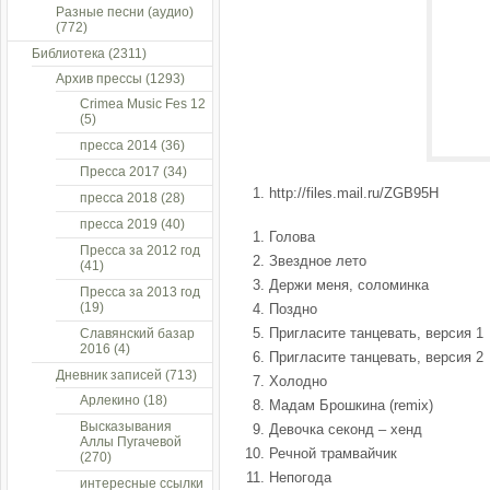
Разные песни (аудио)
(772)
Библиотека
(2311)
Архив прессы
(1293)
Crimea Music Fes 12
(5)
пресса 2014
(36)
Пресса 2017
(34)
http://files.mail.ru/ZGB95H
пресса 2018
(28)
пресса 2019
(40)
Голова
Пресса за 2012 год
Звездное лето
(41)
Держи меня, соломинка
Пресса за 2013 год
(19)
Поздно
Пригласите танцевать, версия 1
Славянский базар
2016
(4)
Пригласите танцевать, версия 2
Дневник записей
(713)
Холодно
Арлекино
(18)
Мадам Брошкина (remix)
Высказывания
Девочка секонд – хенд
Аллы Пугачевой
Речной трамвайчик
(270)
Непогода
интересные ссылки