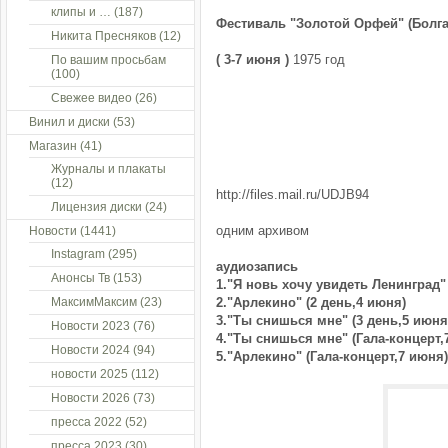
клипы и …
(187)
Фестиваль "Золотой Орфей" (Болга
Никита Пресняков
(12)
( 3-7 июня )
1975 год
По вашим просьбам
(100)
Свежее видео
(26)
Винил и диски
(53)
Магазин
(41)
Журналы и плакаты
(12)
http://files.mail.ru/UDJB94
Лицензия диски
(24)
одним архивом
Новости
(1441)
Instagram
(295)
аудиозапись
Анонсы Тв
(153)
1."Я новь хочу увидеть Ленинград" 
МаксимМаксим
(23)
2."Арлекино" (2 день,4 июня)
3."Ты снишься мне" (3 день,5 июня
Новости 2023
(76)
4."Ты снишься мне" (Гала-концерт,
Новости 2024
(94)
5."Арлекино" (Гала-концерт,7 июня)
новости 2025
(112)
Новости 2026
(73)
пресса 2022
(52)
пресса 2023
(30)