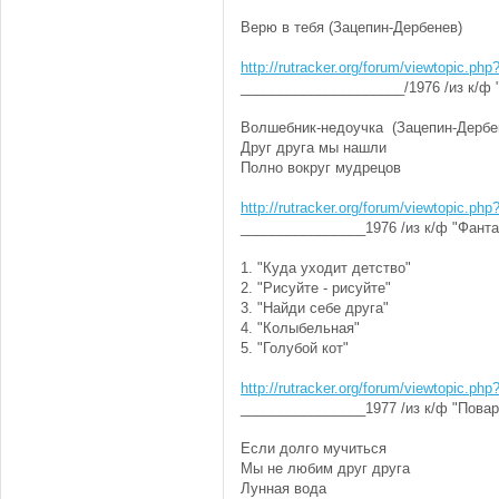
Верю в тебя (Зацепин-Дербенев)
http://rutracker.org/forum/viewtopic.ph
_____________________/1976 /из к/ф
Волшебник-недоучка (Зацепин-Дербе
Друг друга мы нашли
Полно вокруг мудрецов
http://rutracker.org/forum/viewtopic.ph
________________1976 /из к/ф "Фанта
1. "Куда уходит детство"
2. "Рисуйте - рисуйте"
3. "Найди себе друга"
4. "Колыбельная"
5. "Голубой кот"
http://rutracker.org/forum/viewtopic.ph
________________1977 /из к/ф "Повар
Если долго мучиться
Мы не любим друг друга
Лунная вода