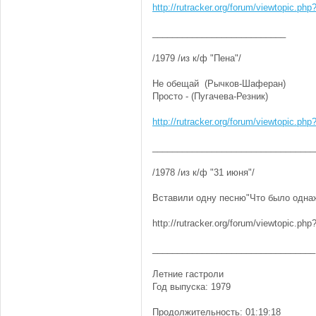
http://rutracker.org/forum/viewtopic.ph
___________________________
/1979 /из к/ф "Пена"/
Не обещай (Рычков-Шаферан)
Просто - (Пугачева-Резник)
http://rutracker.org/forum/viewtopic.ph
_________________________________
/1978 /из к/ф "31 июня"/
Вставили одну песню"Что было одна
http://rutracker.org/forum/viewtopic.ph
_________________________________
Летние гастроли
Год выпуска: 1979
Продолжительность: 01:19:18