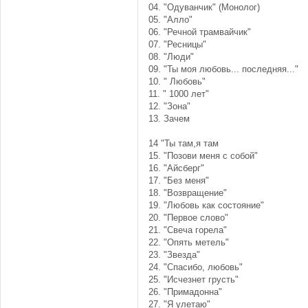
04. "Одуванчик" (Монолог)
05. "Алло"
06. "Речной трамвайчик"
07. "Ресницы"
08. "Люди"
09. "Ты моя любовь... последняя..."
10. " Любовь"
11. " 1000 лет"
12. "Зона"
13. Зачем
14 "Ты там,я там
15. "Позови меня с собой"
16. "Айсберг"
17. "Без меня"
18. "Возвращение"
19. "Любовь как состояние"
20. "Первое слово"
21. "Свеча горела"
22. "Опять метель"
23. "Звезда"
24. "Спасибо, любовь"
25. "Исчезнет грусть"
26. "Примадонна"
27. "Я улетаю"