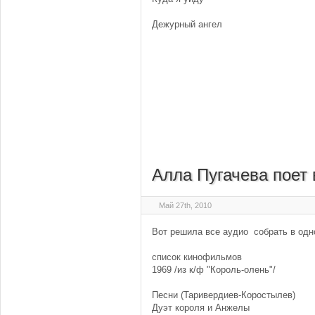
Дежурный ангел
Алла Пугачева поет
Май 27th, 2010
Вот решила все аудио собрать в одн
список кинофильмов
1969 /из к/ф "Король-олень"/
Песни (Таривердиев-Коростылев)
Дуэт короля и Анжелы