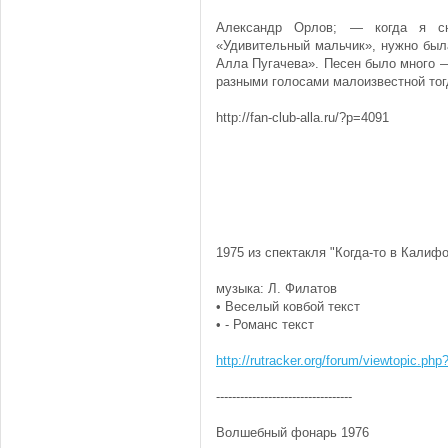
Александр Орлов; — когда я с
«Удивительный мальчик», нужно был
Алла Пугачева». Песен было много —
разными голосами малоизвестной тог
http://fan-club-alla.ru/?p=4091
1975 из спектакля "Когда-то в Калиф
музыка: Л. Филатов
• Веселый ковбой текст
• - Романс текст
http://rutracker.org/forum/viewtopic.ph
----------------------------------
Волшебный фонарь 1976