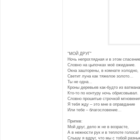
"МОЙ ДРУГ"
Ночь непроглядная и в этом спасен
Словно на цыпочках моё ожидание.
Окна зашторены, в комнате холодно,
Светит луна как тяжелое золото…
Ты не одна...
Кроны деревьев как-будто из ватмана
Кто-то по контуру ночь обрисовывал.
Словно прошитые строчкой мгновен
Я тебя жду – это мне в оправдание
Или тебе – благословение…
Припев:
Мой друг, дело ж не в возрасте,
А в нежности рук и в теплоте голоса!
Слышу я вдруг, что мы с тобой разны