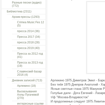
Разные песни (аудио)
(772)
Библиотека
(2311)
Архив прессы
(1293)
Crimea Music Fes 12
(5)
пресса 2014
(36)
Пресса 2017
(34)
пресса 2018
(28)
пресса 2019
(40)
Пресса за 2012 год
(41)
Пресса за 2013 год
(19)
Славянский базар
2016
(4)
Арлекино 1975 Димитров Эмил - Барк
Дневник записей
(713)
Без тебя 1975 Днепров Анатолий - Х
Арлекино
(18)
Ясные светлые глаза 1975 Мануков 
Высказывания
Голубые дали - Дога Евгений - Лаза
Аллы Пугачевой
т/ф "Москва-Владивосток"
(270)
И продолженье следует 1975 Левити
интересные ссылки