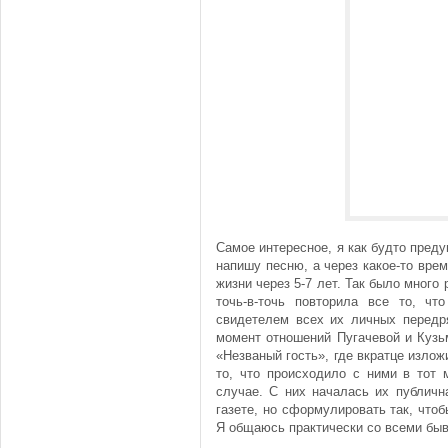
Самое интересное, я как будто преду
напишу песню, а через какое-то врем
жизни через 5-7 лет. Так было много
точь-в-точь повторила все то, ч
свидетелем всех их личных передря
момент отношений Пугачевой и Кузь
«Незваный гость», где вкратце излож
то, что происходило с ними в тот 
случае. С них началась их публичн
газете, но сформулировать так, чтоб
Я общаюсь практически со всеми б