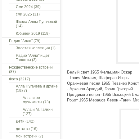
Сми 2024
(39)
сми 2025
(31)
Школа Аллы Пугачевой
(14)
Юбилей 2019
(119)
Радио "Алла"
(79)
Золотая коллекция
(1)
Радио "Алла" ищет
Таланты
(3)
Рождественские встречи
(87)
Белый свет 1965 Фельцман Оскар
- Танич Михаил, Шаферан Игорь
Фото
(3217)
Оранжевая песня 1965 Певзнер Конст
Алла Пугачева и другие
- Арканов Аркадий, Горин Григорий
(1987)
Про дикого вепря -1965 Высоцкий Вл
Алла и ее
Робот 1965 Мерабов Левон -Танич Ми
музыканты
(73)
Алла и М. Галкин
(127)
Дети
(142)
детство
(16)
мои встречи
(7)