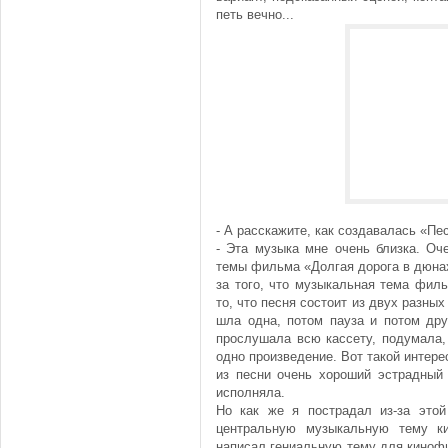
петь вечно...
- А расскажите, как создавалась «Пе
- Эта музыка мне очень близка. Оч
темы фильма «Долгая дорога в дюнах»
за того, что музыкальная тема фил
то, что песня состоит из двух разны
шла одна, потом пауза и потом дру
прослушала всю кассету, подумала,
одно произведение. Вот такой интере
из песни очень хороший эстрадный
исполняла.
Но как же я пострадал из-за этой
центральную музыкальную тему к
написал гениальную тему для кинофи