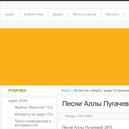
аудио
Библиотека
Видео
Винил и диски
Магазин
РУБРИКИ
Home
»
Archive by category 'аудио' (Страница
аудио
(939)
Песни Аллы Пугачев
Журнал "Кругозор"
(12)
концерты на аудио
(31)
Январь 27th, 2020
Пресс-конференции и
интервью
(18)
Песни Аллы Пугачевой 1975