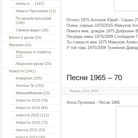
клипы и …
(187)
Никита Пресняков
(12)
По вашим просьбам
Отчего 1975 Антонов Юрий - Сашко (
(100)
Очень хорошо 1975/2015 Мажуков Але
Свежее видео
(26)
Помоги мне, дождик 1975 Добрынин 
Посреди зимы 1975/2009 Слободкин 
Винил и диски
(53)
Ты снишься мне 1975 Мажуков Алекс
Магазин
(41)
У той горы 1975/2009 Тухманов Дави
Журналы и плакаты
(12)
Лицензия диски
(24)
Новости
(1441)
Песни 1965 – 70
Instagram
(295)
Анонсы Тв
(153)
Январь 23rd, 2020
МаксимМаксим
(23)
Новости 2023
(76)
Алла Пугачева - Песни 1965
Новости 2024
(94)
новости 2025
(112)
Новости 2026
(73)
пресса 2022
(52)
пресса 2023
(30)