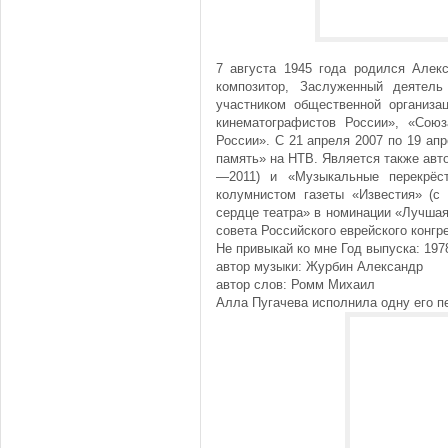
7 августа 1945 года родился Алек
композитор, Заслуженный деятель
участником общественной организа
кинематографистов России», «Сою
России». С 21 апреля 2007 по 19 а
память» на НТВ. Является также авт
—2011) и «Музыкальные перекрёс
колумнистом газеты «Известия» (с
сердце театра» в номинации «Лучшая 
совета Российского еврейского конгр
Не привыкай ко мне Год выпуска: 197
автор музыки: Журбин Александр
автор слов: Ромм Михаил
Алла Пугачева исполнила одну его пе