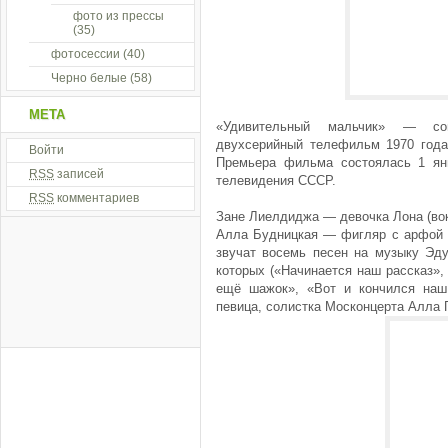
фото из прессы
(35)
фотосессии
(40)
Черно белые
(58)
МЕТА
«Удивительный мальчик» — сов
двухсерийный телефильм 1970 года
Войти
Премьера фильма состоялась 1 ян
RSS
записей
телевидения СССР.
RSS
комментариев
Зане Лиелдиджа — девочка Лона (во
Алла Будницкая — фигляр с арфой и
звучат восемь песен на музыку Эду
которых («Начинается наш рассказ», 
ещё шажок», «Вот и кончился наш
певица, солистка Москонцерта Алла Пу