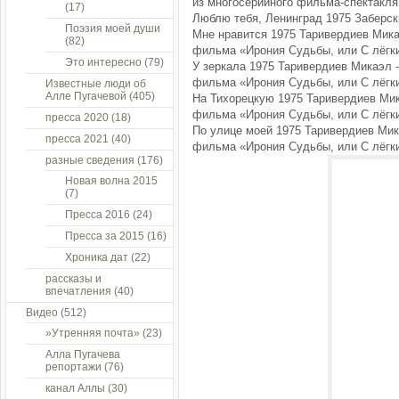
из многосерийного фильма-спектакля 
(17)
Люблю тебя, Ленинград 1975 Заберск
Поэзия моей души
Мне нравится 1975 Таривердиев Мика
(82)
фильма «Ирония Судьбы, или С лёгк
Это интересно
(79)
У зеркала 1975 Таривердиев Микаэл 
фильма «Ирония Судьбы, или С лёгк
Известные люди об
Алле Пугачевой
(405)
На Тихорецкую 1975 Таривердиев Мик
фильма «Ирония Судьбы, или С лёгк
пресса 2020
(18)
По улице моей 1975 Таривердиев Мик
пресса 2021
(40)
фильма «Ирония Судьбы, или С лёгк
разные сведения
(176)
Новая волна 2015
(7)
Пресса 2016
(24)
Пресса за 2015
(16)
Хроника дат
(22)
рассказы и
впечатления
(40)
Видео
(512)
»Утренняя почта»
(23)
Алла Пугачева
репортажи
(76)
канал Аллы
(30)