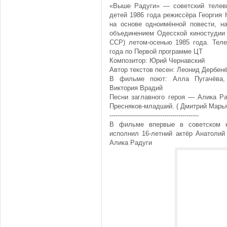
«Выше Радуги» — советский телев
детей 1986 года режиссёра Георгия
на основе одноимённой повести, н
объединением Одесской киностудии 
ССР) летом-осенью 1985 года. Тел
года по Первой программе ЦТ
Композитор: Юрий Чернавский
Автор текстов песен: Леонид Дербен
В фильме поют: Алла Пугачёва, 
Виктория Врадий
Песни заглавного героя — Алика Р
Пресняков-младший. ( Дмитрий Марьян
--------------------------------------------
В фильме впервые в советском к
исполнил 16-летний актёр Анатолий
Алика Радуги