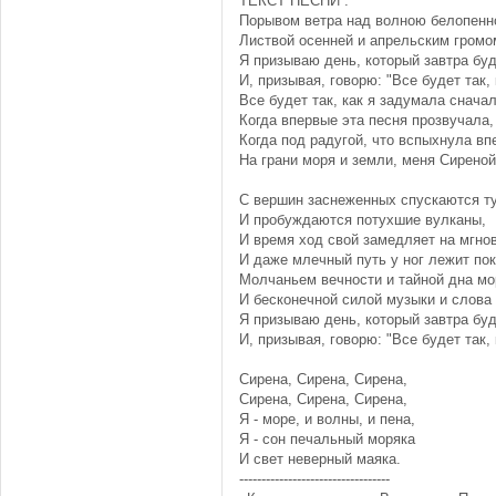
ТЕКСТ ПЕСНИ :
Порывом ветра над волною белопенн
Листвой осенней и апрельским громо
Я призываю день, который завтра буд
И, призывая, говорю: "Все будет так, 
Все будет так, как я задумала сначал
Когда впервые эта песня прозвучала,
Когда под радугой, что вспыхнула вп
На грани моря и земли, меня Сиреной
С вершин заснеженных спускаются т
И пробуждаются потухшие вулканы,
И время ход свой замедляет на мгно
И даже млечный путь у ног лежит пок
Молчаньем вечности и тайной дна мо
И бесконечной силой музыки и слова 
Я призываю день, который завтра буд
И, призывая, говорю: "Все будет так, 
Сирена, Сирена, Сирена,
Сирена, Сирена, Сирена,
Я - море, и волны, и пена,
Я - сон печальный моряка
И свет неверный маяка.
----------------------------------