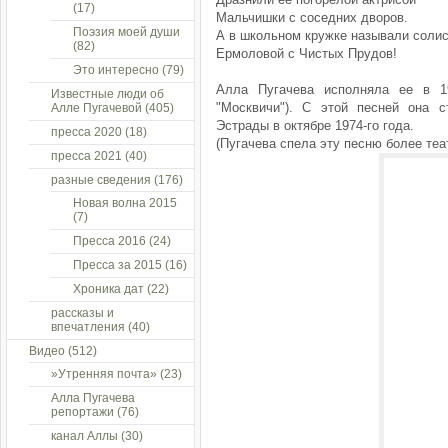
(17)
Мальчишки с соседних дворов.
Поэзия моей души
А в школьном кружке называли солис
(82)
Ермоловой с Чистых Прудов!
Это интересно
(79)
Алла Пугачева исполняла ее в 1
Известные люди об
"Москвичи"). С этой песней она 
Алле Пугачевой
(405)
Эстрады в октябре 1974-го года.
пресса 2020
(18)
(Пугачева спела эту песню более теа
пресса 2021
(40)
разные сведения
(176)
Новая волна 2015
(7)
Пресса 2016
(24)
Пресса за 2015
(16)
Хроника дат
(22)
рассказы и
впечатления
(40)
Видео
(512)
»Утренняя почта»
(23)
Алла Пугачева
репортажи
(76)
канал Аллы
(30)