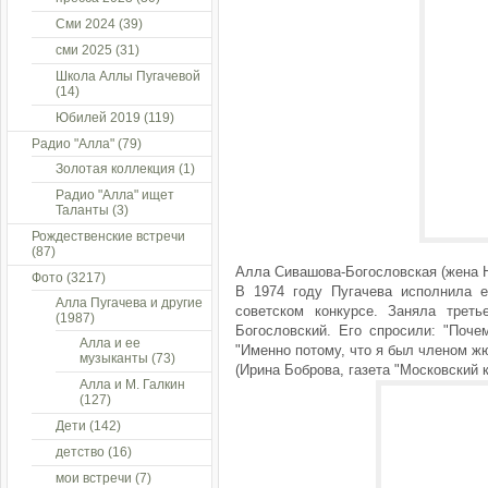
Сми 2024
(39)
сми 2025
(31)
Школа Аллы Пугачевой
(14)
Юбилей 2019
(119)
Радио "Алла"
(79)
Золотая коллекция
(1)
Радио "Алла" ищет
Таланты
(3)
Рождественские встречи
(87)
Алла Сивашова-Богословская (жена Н
Фото
(3217)
В 1974 году Пугачева исполнила е
Алла Пугачева и другие
советском конкурсе. Заняла трет
(1987)
Богословский. Его спросили: "Поче
Алла и ее
"Именно потому, что я был членом жю
музыканты
(73)
(Ирина Боброва, газета "Московский 
Алла и М. Галкин
(127)
Дети
(142)
детство
(16)
мои встречи
(7)