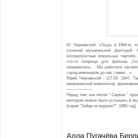
Ю. Чернавский: «Тогда, в 1984-м, 
сложной музыкальной фактурой. 
контрапунктных вокальных партиях
что-то попроще для фильма „Сез
понравилась… Мы работали часами,
саунд-инженеров до нас самих…».
Юрий Чернавский - (17.03. 1947, Т
американский композитор, аранжиров
---------------------
Перед тем, как песня " Сирена " про
мелодию можно было услышать в мул
(серия "Зайца не видали?", 1985 год)
Алла Пугачёва Берли