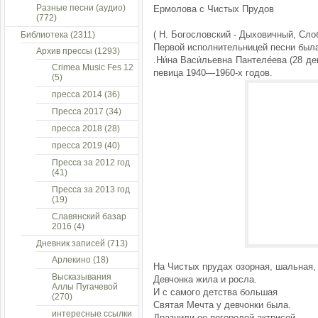
Разные песни (аудио)
Ермолова с Чистых Прудов
(772)
( Н. Богословский - Дыховичный, Сло
Библиотека
(2311)
Первой исполнительницей песни был
Архив прессы
(1293)
.Ни́на Васи́льевна Пантеле́ева (28 
Crimea Music Fes 12
певица 1940—1960-х годов.
(5)
пресса 2014
(36)
Пресса 2017
(34)
пресса 2018
(28)
пресса 2019
(40)
Пресса за 2012 год
(41)
Пресса за 2013 год
(19)
Славянский базар
2016
(4)
Дневник записей
(713)
Арлекино
(18)
На Чистых прудах озорная, шальная,
Высказывания
Девчонка жила и росла.
Аллы Пугачевой
И с самого детства большая
(270)
Святая Мечта у девчонки была.
интересные ссылки
Дразнили ее погорелой актрисой