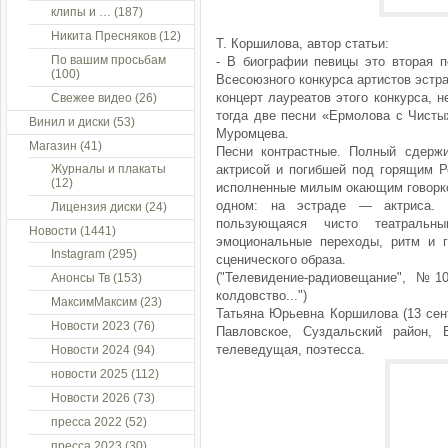
клипы и …
(187)
Никита Пресняков
(12)
Т. Коршилова, автор статьи:
По вашим просьбам
- В биографии певицы это вторая п
(100)
Всесоюзного конкурса артистов эстр
концерт лауреатов этого конкурса, 
Свежее видео
(26)
тогда две песни «Ермолова с Чисты
Винил и диски
(53)
Муромцева.
Магазин
(41)
Песни контрастные. Полный сдержи
Журналы и плакаты
актрисой и погибшей под горящим Р
(12)
исполненные милым окающим говорком.
одном: на эстраде — актриса. 
Лицензия диски
(24)
пользующаяся чисто театральн
Новости
(1441)
эмоциональные переходы, ритм и г
Instagram
(295)
сценического образа.
("Телевидение-радиовещание", №10
Анонсы Тв
(153)
колдовство...")
МаксимМаксим
(23)
Татьяна Юрьевна Коршилова (13 сен
Новости 2023
(76)
Павловское, Суздальский район, 
телеведущая, поэтесса.
Новости 2024
(94)
новости 2025
(112)
Новости 2026
(73)
пресса 2022
(52)
пресса 2023
(30)