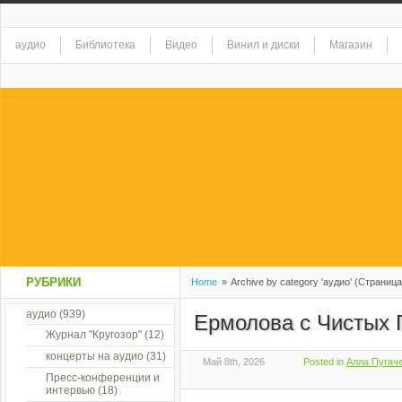
аудио
Библиотека
Видео
Винил и диски
Магазин
РУБРИКИ
Home
»
Archive by category 'аудио' (Страница
аудио
(939)
Ермолова с Чистых 
Журнал "Кругозор"
(12)
концерты на аудио
(31)
Май 8th, 2026
Posted in
Алла Пугаче
Пресс-конференции и
интервью
(18)