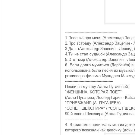
-------------------------------------------
1.Песенка про меня (Александр Зацеп
2.Про эстраду (Александр Зацепин - 
3.Да... (Александр Зацепин - Леонид 
4.Ты не стал судьбой (Александр Зац
5.Этот мир (Александр Зацепин - Лео
6. Если долго мучиться (Дербенёв) 
использована была песня из музыкаль
режиссера фильма Мукадаса Махму
----------------------------------------
Песни на музыку Аллы Пугачевой :
"ЖЕНЩИНА, КОТОРАЯ ПОЁТ"
(Алла Пугачева, Леонид Гарин - Кайс
"ПРИЕЗЖАЙ!" (А. ПУГАЧЕВА)
"СОНЕТ ШЕКСПИРА" / "СОНЕТ ШЕК
90-й сонет Шекспира (Алла Пугачева
==================
4. В фильме сняли мальчика из детск
которого показали как девочку (дочь 