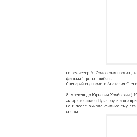
но режиссер А. Орлов был против , т
фильма "Третья любовь" .
Сценарий сценариста Анатолия Степа
--------------------------------------
8. Алекса́ндр Ю́рьевич Хочи́нский ( 
актер стеснялся Пугачеву и и его пр
но и после выхода фильма ему эта 
снялся...