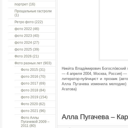
портрет
(16)
Прощальные гастроли
(1)
Ретро фото
(222)
фото 2022
(46)
фото 2023
(40)
фото 2024
(27)
фото 2025
(39)
Фото 2026
(21)
Фото разных лет
(903)
Ники́та Влади́мирович Богосло́вский 
Фото 2015
(31)
— 4 апреля 2004, Москва, Россия) — 
фото 2016
(70)
литератор-публицист и прозаик (авт
фото 2017
(69)
Алла Пугачева изменила мелодию) с
Агатова)
фото 2018
(84)
фото 2019
(154)
Фото 2020
(62)
фото 2021
(96)
Алла Пугачева – Ка
Фото Аллы
Пугачевой 2009 –
2011
(80)