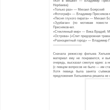
«Кот в мешке» — Владимир Пресня
Норбаева)
«Только раз» — Михаил Боярский
«Фотограф» — Владимир Пресняков-м
«Песня глухого пирата» — Михаил Б
«Зурбаган» (по мотивам повест
Пресняков-мл.
«Стеклянный мир» — Вика Врадий, М
«Острова» («Спит придорожная трав
«Разноцветный город» — Владимир 
-----------------------------
Сначала режиссер фильма Хильке
материал ему не понравился, и вы
очередь, высказал смелую идею: а н
(с певцом вопросов не было — им ст
Хотя певица была занята съёмка
предложения Хилькевича решила не 