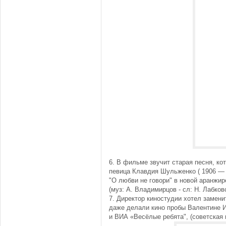
6. В фильме звучит старая песня, к
певица Клавдия Шульженко ( 1906 — 
"О любви не говори" в новой аранжир
(муз: А. Владимирцов - сл: Н. Лабков
7. Директор киностудии хотел замени
даже делали кино пробы Валентине И
и ВИА «Весёлые ребята", (советская и