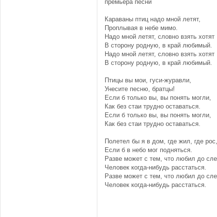
премьера песни
Караваны птиц надо мной летят,
Проплывая в небе мимо.
Надо мной летят, словно взять хотят
В сторону родную, в край любимый.
Надо мной летят, словно взять хотят
В сторону родную, в край любимый.
Птицы вы мои, гуси-журавли,
Унесите песню, братцы!
Если б только вы, вы понять могли,
Как без стаи трудно оставаться.
Если б только вы, вы понять могли,
Как без стаи трудно оставаться.
Полетел бы я в дом, где жил, где рос
Если б в небо мог подняться.
Разве может с тем, что любил до сле
Человек когда-нибудь расстаться.
Разве может с тем, что любил до сле
Человек когда-нибудь расстаться.