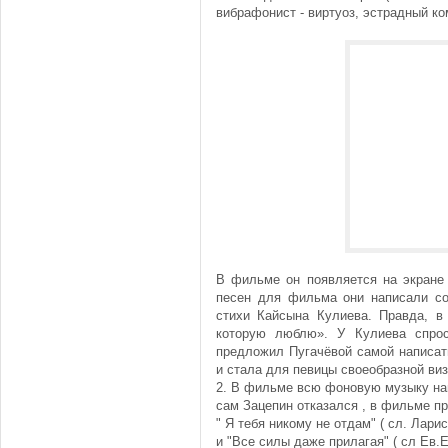
вибрафонист - виртуоз, эстрадный ко
В фильме он появляется на экране 
песен для фильма они написали со
стихи Кайсына Кулиева. Правда, в
которую люблю». У Кулиева спрос
предложил Пугачёвой самой написать
и стала для певицы своеобразной виз
2. В фильме всю фоновую музыку нап
сам Зацепин отказался , в фильме п
" Я тебя никому не отдам" ( сл. Лари
и "Все силы даже прилагая" ( сл Ев.