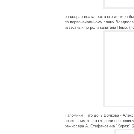
он сыграл поэта , хотя его должен б
по первоначальному плану Владисла
известный по роли капитана Немо. (по
Напомним , что дочь Волкова - Алекса
позже снимется в гл. роли про певиц
режиссера А. Стефановича "Кураж" (