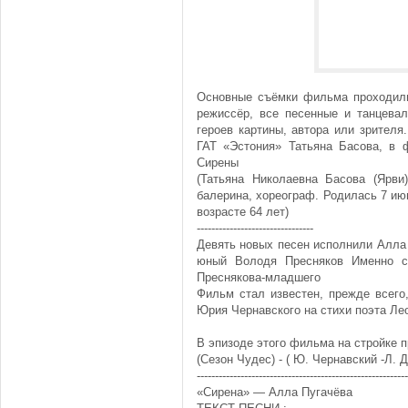
Основные съёмки фильма проходили
режиссёр, все песенные и танцева
героев картины, автора или зрителя
ГАТ «Эстония» Татьяна Басова, в 
Сирены
(Татьяна Николаевна Басова (Ярви
балерина, хореограф. Родилась 7 июн
возрасте 64 лет)
--------------------------------
Девять новых песен исполнили Алла 
юный Володя Пресняков Именно с
Преснякова-младшего
Фильм стал известен, прежде всего
Юрия Чернавского на стихи поэта Ле
В эпизоде этого фильма на стройке 
(Сезон Чудес) - ( Ю. Чернавский -Л. 
----------------------------------------------------------
«Сирена» — Алла Пугачёва