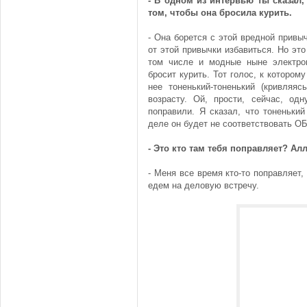
- В одном из интервью ты сказал,
том, чтобы она бросила курить.
- Она борется с этой вредной привы
от этой привычки избавиться. Но это
том числе и модные ныне электрон
бросит курить. Тот голос, к котором
нее тоненький-тоненький (кривляя
возрасту. Ой, прости, сейчас, одн
поправили. Я сказал, что тоненький
деле он будет не соответствовать О
- Это кто там тебя поправляет? Ал
- Меня все время кто-то поправляет
едем на деловую встречу.