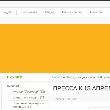
аудио
Библиотека
Видео
Винил и диски
Магазин
РУБРИКИ
Home
»
Archive by category 'Новости' (Стран
аудио
(939)
ПРЕССА К 15 АПРЕ
Журнал "Кругозор"
(12)
концерты на аудио
(31)
Апрель 12th, 2011
Пресс-конференции и
интервью
(18)