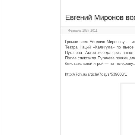
Евгений Миронов во
Февраль 10th, 2011
Громче всех Евгению Миронову — ис
Театра Наций «Калигула» по пьес
Пугачева. Актер всегда приглашает
После спектакля Пугачева пообещал
блистательной игрой — по телефону..
http://7dn.ru/article/7days/539680/1