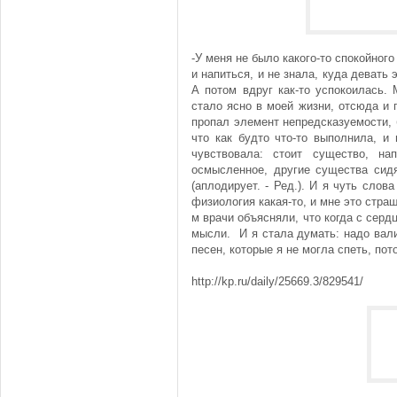
-У меня не было какого-то спокойного
и напиться, и не знала, куда девать
А потом вдруг как-то успокоилась. 
стало ясно в моей жизни, отсюда и 
пропал элемент непредсказуемости,
что как будто что-то выполнила, и
чувствовала: стоит существо, нап
осмысленное, другие существа сидя
(аплодирует. - Ред.). И я чуть слов
физиология какая-то, и мне это стра
м врачи объясняли, что когда с серд
мысли. И я стала думать: надо вали
песен, которые я не могла спеть, пот
http://kp.ru/daily/25669.3/829541/