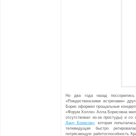
Но два года назад поссорились 
«Рождественскими встречами» друг
Борис оформил прощальные концерты
«Форум Холле» Алла Борисовна мило
отсутствовал из-за простуды) и со
Дану Борисову
, которая попыталас
телеведущая быстро ретировал
потрясающую работоспособность Кра