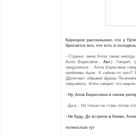
Киркоров рассказывал, что у Пу
бросается все, что есть в холодил
- Странно, меня Алла таким никогда
Алле Борисовне.-
Авт.
). Говорит,
предложила. - Алла Борисовна говор
проблемы были. А сейчас-то чего? 
(Долетают обрывки фразы Пугачевой
озвучивать. Алла говорит, что шерли
- Ну, Алла Борисовна в своем репе
- Да-а... Но только не ставь потом это
- Не буду. До встречи в Киеве, Ал
полностью тут