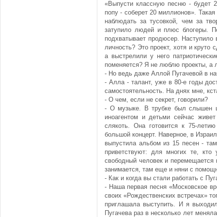
«Выпусти классную песню - будет 2
попу - соберет 20 миллионов». Такая
наблюдать за тусовкой, чем за тво
затупило людей и плюс блогеры. По
подхватывает продюсер. Наступило в
личность? Это проект, хотя и круто 
а выстрелили у него патриотически
поменяется? Я не люблю проекты, а л
- Но ведь даже Аллой Пугачевой в н
- Алла - талант, уже в 80-е годы до
самостоятельность. На днях мне, кст
- О чем, если не секрет, говорили?
- О музыке. В трубке был слышен 
иноагентом и детьми сейчас живет 
слякоть. Она готовится к 75-летию
большой концерт. Наверное, в Израил
выпустила альбом из 15 песен - там
приветствуют: для многих те, кто 
свободный человек и перемещается к
занимается, там еще и няни с помощ
- Как и когда вы стали работать с Пу
- Наша первая песня «Московское вр
своих «Рождественских встречах» то
приглашала выступить. И я выходил
Пугачева раз в несколько лет меняла