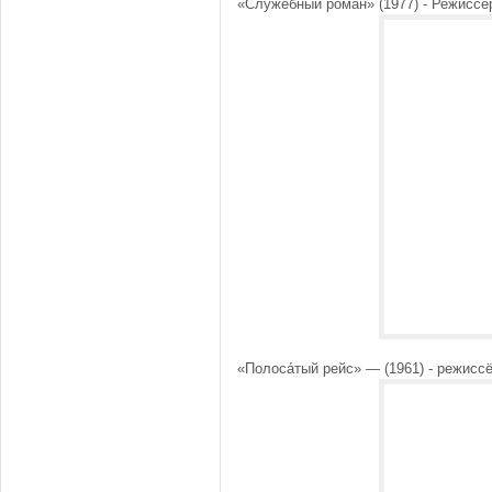
«Служе́бный рома́н» (1977) - Режисс
«Полоса́тый рейс» — (1961) - режис