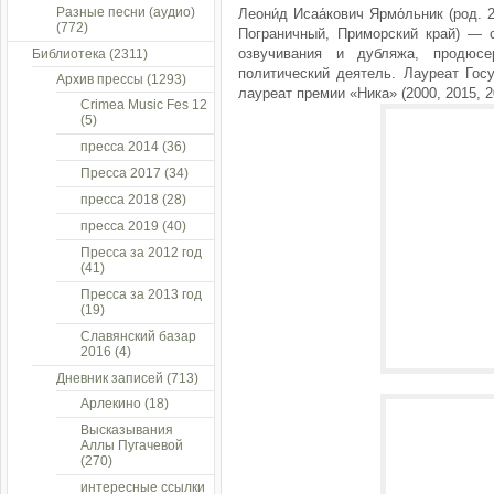
Разные песни (аудио)
Леони́д Исаа́кович Ярмо́льник (род. 
(772)
Пограничный, Приморский край) — с
озвучивания и дубляжа, продюсе
Библиотека
(2311)
политический деятель. Лауреат Гос
Архив прессы
(1293)
лауреат премии «Ника» (2000, 2015, 2
Crimea Music Fes 12
(5)
пресса 2014
(36)
Пресса 2017
(34)
пресса 2018
(28)
пресса 2019
(40)
Пресса за 2012 год
(41)
Пресса за 2013 год
(19)
Славянский базар
2016
(4)
Дневник записей
(713)
Арлекино
(18)
Высказывания
Аллы Пугачевой
(270)
интересные ссылки