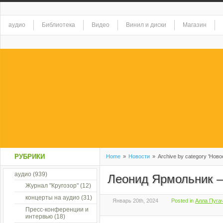
аудио
Библиотека
Видео
Винил и диски
Магазин
РУБРИКИ
Home
»
Новости
»
Archive by category 'Ново
аудио
(939)
Леонид Ярмольник –
Журнал "Кругозор"
(12)
концерты на аудио
(31)
Январь 20th, 2024
Posted in
Алла Пугач
Пресс-конференции и
интервью
(18)