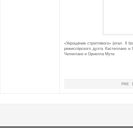
«Укрощéние стропти́вого» (итал. Il 
режиссёрского дуэта Кастеллано и
Челентано и Орнелла Мути.
PRE