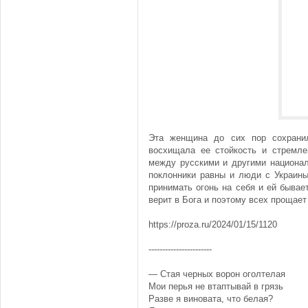
Эта женщина до сих пор сохрани
восхищала ее стойкость и стремле
между русскими и другими национал
поклонники равны и люди с Украины
принимать огонь на себя и ей бывае
верит в Бога и поэтому всех прощает 
https://proza.ru/2024/01/15/1120
-----------------------
— Стая черных ворон оголтелая
Мои перья не втаптывай в грязь
Разве я виновата, что белая?