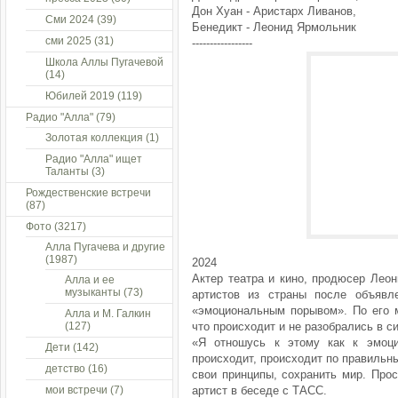
Дон Хуан - Аристарх Ливанов,
Сми 2024
(39)
Бенедикт - Леонид Ярмольник
сми 2025
(31)
-----------------
Школа Аллы Пугачевой
(14)
Юбилей 2019
(119)
Радио "Алла"
(79)
Золотая коллекция
(1)
Радио "Алла" ищет
Таланты
(3)
Рождественские встречи
(87)
Фото
(3217)
Алла Пугачева и другие
(1987)
2024
Актер театра и кино, продюсер Леон
Алла и ее
музыканты
(73)
артистов из страны после объявл
«эмоциональным порывом». По его м
Алла и М. Галкин
(127)
что происходит и не разобрались в с
«Я отношусь к этому как к эмоц
Дети
(142)
происходит, происходит по правильны
детство
(16)
свои принципы, сохранить мир. Прос
мои встречи
(7)
артист в беседе с ТАСС.