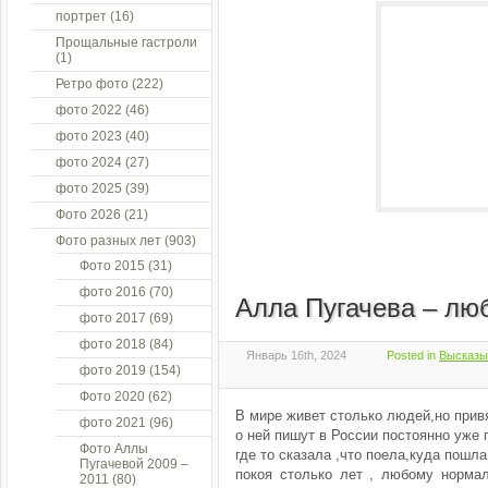
портрет
(16)
Прощальные гастроли
(1)
Ретро фото
(222)
фото 2022
(46)
фото 2023
(40)
фото 2024
(27)
фото 2025
(39)
Фото 2026
(21)
Фото разных лет
(903)
Фото 2015
(31)
фото 2016
(70)
Алла Пугачева – лю
фото 2017
(69)
фото 2018
(84)
Январь 16th, 2024
Posted in
Высказы
фото 2019
(154)
Фото 2020
(62)
В мире живет столько людей,но прив
фото 2021
(96)
о ней пишут в России постоянно уже п
Фото Аллы
где то сказала ,что поела,куда пошла
Пугачевой 2009 –
покоя столько лет , любому норма
2011
(80)