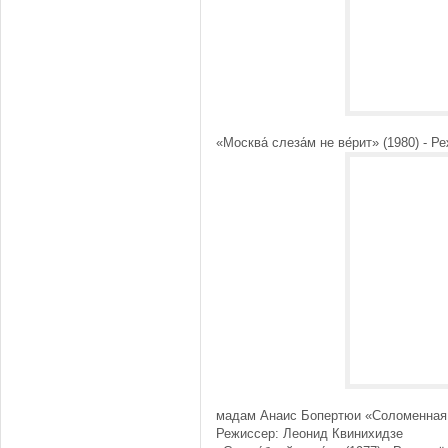
«Москва́ слеза́м не ве́рит» (1980) 
мадам Анаис Бопертюи «Соломенная 
Режиссер: Леонид Квинихидзе