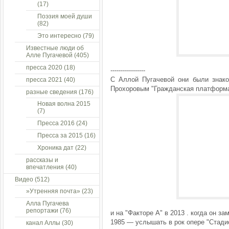
(17)
Поэзия моей души
(82)
Это интересно
(79)
Известные люди об
Алле Пугачевой
(405)
пресса 2020
(18)
-----------------
С Аллой Пугачевой они были знако
пресса 2021
(40)
Прохоровым "Гражданская платформа
разные сведения
(176)
Новая волна 2015
(7)
Пресса 2016
(24)
Пресса за 2015
(16)
Хроника дат
(22)
рассказы и
впечатления
(40)
Видео
(512)
»Утренняя почта»
(23)
Алла Пугачева
репортажи
(76)
и на "Факторе А" в 2013 . когда он 
1985 — услышать в рок опере "Стадио
канал Аллы
(30)