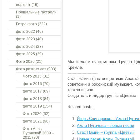
портрет
(16)
Прощальные гастроли
(1)
Ретро фото
(222)
фото 2022
(46)
фото 2023
(40)
фото 2024
(27)
фото 2025
(39)
Фото 2026
(21)
Мы желаем счастья вам. Группа Цве
Кремле.
Фото разных лет
(903)
------------------------
Фото 2015
(31)
Ста́с На́мин (настоящее имя Анаста́
фото 2016
(70)
советский и российский музыкант, к
театра и кино.
фото 2017
(69)
Создатель и лидер группы «Цветы»
фото 2018
(84)
фото 2019
(154)
Related posts:
Фото 2020
(62)
И́горь Свинаренко – Алла Пугач
фото 2021
(96)
Алла Пугачева – новые песни
Фото Аллы
Стас Намин – группа «Цветы»
Пугачевой 2009 –
2011
(80)
Новые песни Аллы Пугачевой