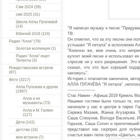
Сми 2024
(39)
сми 2025
(31)
Школа Аллы Пугачевой
(14)
"Я написал музыку к песне "Придума
ТВ.
Юбилей 2019
(119)
Он отметил, что за эту песню они по
Радио "Алла"
(79)
услышал "Я летала" в исполнении Ал
Золотая коллекция
(1)
"Конечно же, мне очень это неприя
Радио "Алла" ищет
куплет моей песни и использовал ее 
Таланты
(3)
спросив ни у кого разрешения. Это 
сказал, что это был хороший пода
Рождественские встречи
(87)
нахожусь".
История с плагиатом закончена, авт
Фото
(3217)
АЛЛА ПУГАЧЁВА "Я летала" ,неплоха
Алла Пугачева и другие
----------------------
(1987)
Стас Намин - Афиша 2019 Кремль Мо
Алла и ее
Нашими гостями были только те, ко
музыканты
(73)
начинали у нас в центре в парке Г
Алла и М. Галкин
Сережа Мазаев, Жанна Агузарова. Т
(127)
Саша Слизунов, Володя Васильев, И
Дети
(142)
Горьков, Саша Солич и прилетевший
представил как сюрприз для пуб
детство
(16)
счастья вам» пели группа «Цветы», ак
мои встречи
(7)