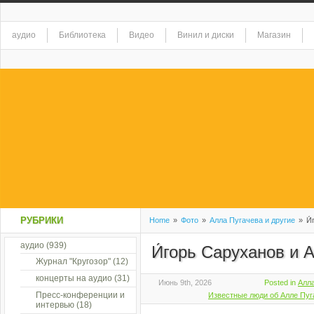
аудио
Библиотека
Видео
Винил и диски
Магазин
РУБРИКИ
Home
»
Фото
»
Алла Пугачева и другие
»
И́
аудио
(939)
И́горь Саруханов и 
Журнал "Кругозор"
(12)
концерты на аудио
(31)
Июнь 9th, 2026
Posted in
Алла
Пресс-конференции и
Известные люди об Алле Пуг
интервью
(18)