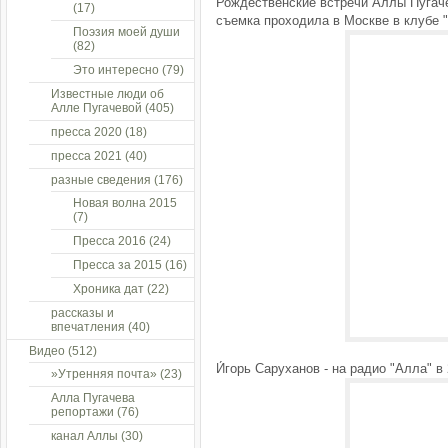
Рождественские встречи Аллы Пугач
(17)
съемка проходила в Москве в клубе "
Поэзия моей души
(82)
Это интересно
(79)
Известные люди об
Алле Пугачевой
(405)
пресса 2020
(18)
пресса 2021
(40)
разные сведения
(176)
Новая волна 2015
(7)
Пресса 2016
(24)
Пресса за 2015
(16)
Хроника дат
(22)
рассказы и
впечатления
(40)
Видео
(512)
И́горь Саруханов - на радио "Алла" в
»Утренняя почта»
(23)
Алла Пугачева
репортажи
(76)
канал Аллы
(30)