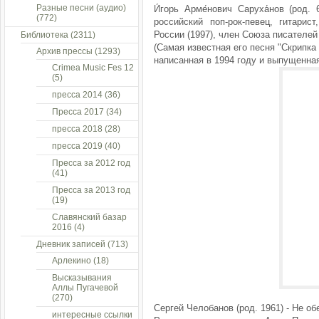
Разные песни (аудио)
И́горь Арме́нович Саруха́нов (род
(772)
российский поп-рок-певец, гитарис
России (1997), член Союза писателе
Библиотека
(2311)
(Самая известная его песня "Скрипка
Архив прессы
(1293)
написанная в 1994 году и выпущенная
Crimea Music Fes 12
(5)
пресса 2014
(36)
Пресса 2017
(34)
пресса 2018
(28)
пресса 2019
(40)
Пресса за 2012 год
(41)
Пресса за 2013 год
(19)
Славянский базар
2016
(4)
Дневник записей
(713)
Арлекино
(18)
Высказывания
Аллы Пугачевой
(270)
Сергей Челобанов (род. 1961) - Не обе
интересные ссылки