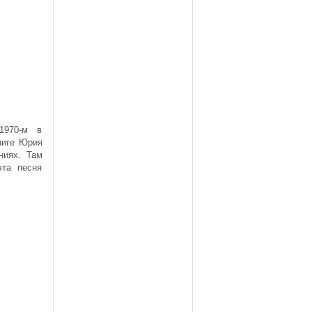
1970-м в
ниге Юрия
ниях. Там
эта песня