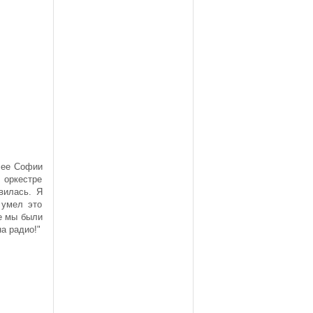
 ее Софии
 оркестре
вилась. Я
 умел это
же мы были
на радио!"