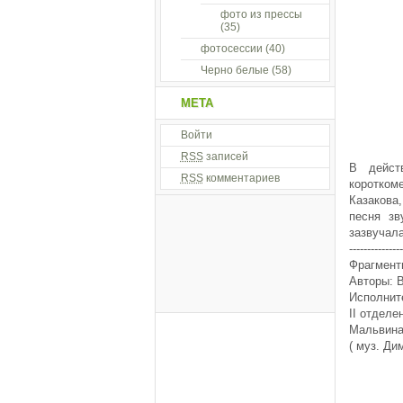
фото из прессы
(35)
фотосессии
(40)
Черно белые
(58)
МЕТА
Войти
RSS
записей
В дейст
RSS
комментариев
коротком
Казакова
песня зв
зазвучала
---------------
Фрагмент
Авторы: 
Исполнит
II отделе
Мальвина 
( муз. Ди