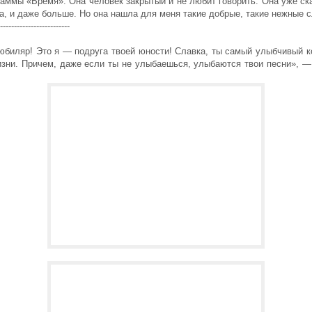
аммы «Время». Она человек закрытый и не любит говорить. Она уже ск
а, и даже больше. Но она нашла для меня такие добрые, такие нежные с
-------------------------
 юбиляр! Это я — подруга твоей юности! Славка, ты самый улыбчивый к
изни. Причем, даже если ты не улыбаешься, улыбаются твои песни», —