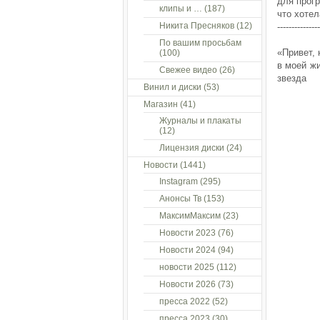
для прогр
клипы и …
(187)
что хотел
Никита Пресняков
(12)
---------------
По вашим просьбам
«Привет,
(100)
в моей ж
Свежее видео
(26)
звезда
Винил и диски
(53)
Магазин
(41)
Журналы и плакаты
(12)
Лицензия диски
(24)
Новости
(1441)
Instagram
(295)
Анонсы Тв
(153)
МаксимМаксим
(23)
Новости 2023
(76)
Новости 2024
(94)
новости 2025
(112)
Новости 2026
(73)
пресса 2022
(52)
пресса 2023
(30)