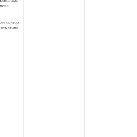
азала все,
лова.
омпозитор
 отметила