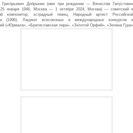
в Григо́рьевич Добры́нин (имя при рождении — Вячесла́в Галу́стови
; 25 января 1946, Москва — 1 октября 2024, Москва) — советский 
кий композитор, эстрадный певец. Народный артист Российско
ии (1996). Лауреат всесоюзных и международных конкурсов 
ей («Юрмала», «Братиславская лира», «Золотой Орфей», «Зелена Гура»