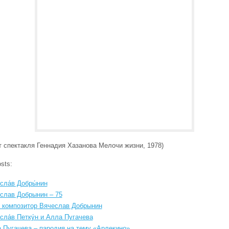
 спектакля Геннадия Хазанова Мелочи жизни, 1978)
sts:
сла́в Добры́нин
слав Добрынин – 75
 композитор Вячеслав Добрынин
сла́в Петку́н и Алла Пугачева
 Пугачева – пародия на тему «Арлекино»