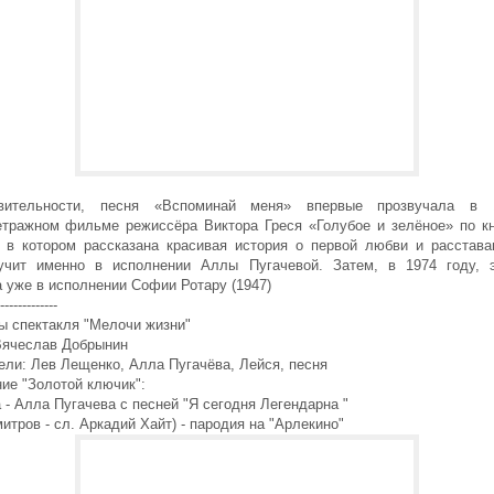
вительности, песня «Вспоминай меня» впервые прозвучала в 
етражном фильме режиссёра Виктора Греся «Голубое и зелёное» по к
, в котором рассказана красивая история о первой любви и расстава
учит именно в исполнении Аллы Пугачевой. Затем, в 1974 году, 
 уже в исполнении Софии Ротару (1947)
-------------
ы спектакля "Мелочи жизни"
Вячеслав Добрынин
ели: Лев Лещенко, Алла Пугачёва, Лейся, песня
ние "Золотой ключик":
- Алла Пугачева с песней "Я сегодня Легендарна "
митров - сл. Аркадий Хайт) - пародия на "Арлекино"