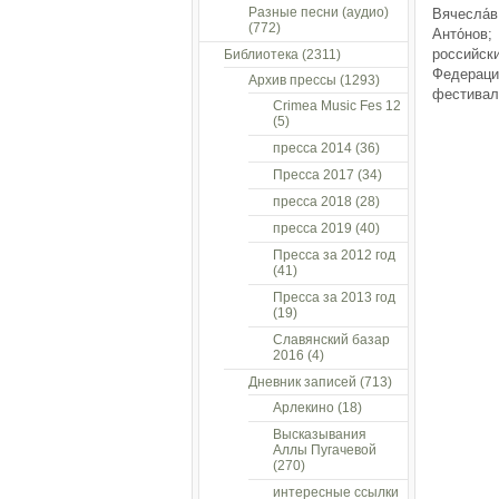
Разные песни (аудио)
Вячесла́
(772)
Анто́нов
российс
Библиотека
(2311)
Федерац
Архив прессы
(1293)
фестивал
Crimea Music Fes 12
(5)
пресса 2014
(36)
Пресса 2017
(34)
пресса 2018
(28)
пресса 2019
(40)
Пресса за 2012 год
(41)
Пресса за 2013 год
(19)
Славянский базар
2016
(4)
Дневник записей
(713)
Арлекино
(18)
Высказывания
Аллы Пугачевой
(270)
интересные ссылки