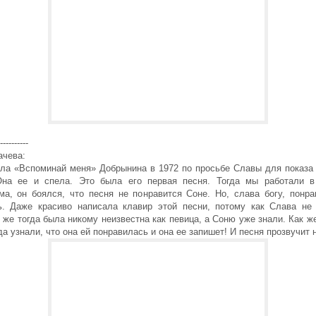
----------
ачева:
ала «Вспоминай меня» Добрынина в 1972 по просьбе Славы для показа
Она ее и спела. Это была его первая песня. Тогда мы работали в
ма, он боялся, что песня не понравится Соне. Но, слава богу, понра
ь. Даже красиво написала клавир этой песни, потому как Слава не
 же тогда была никому неизвестна как певица, а Соню уже знали. Как 
да узнали, что она ей понравилась и она ее запишет! И песня прозвучит 