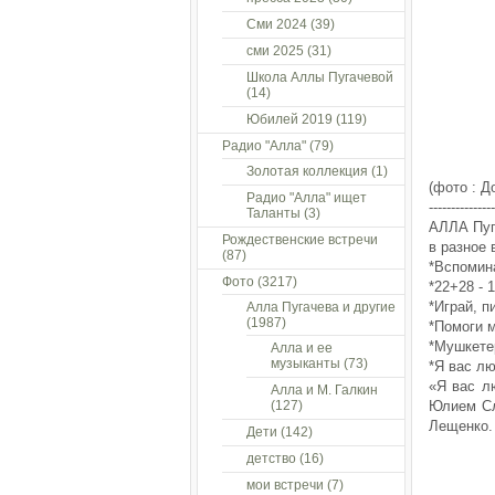
Сми 2024
(39)
сми 2025
(31)
Школа Аллы Пугачевой
(14)
Юбилей 2019
(119)
Радио "Алла"
(79)
Золотая коллекция
(1)
(фото : 
Радио "Алла" ищет
---------------
Таланты
(3)
АЛЛА Пуг
Рождественские встречи
в разное 
(87)
*Вспомина
Фото
(3217)
*22+28 - 
*Играй, п
Алла Пугачева и другие
(1987)
*Помоги м
*Мушкетер
Алла и ее
музыканты
(73)
*Я вас лю
«Я вас л
Алла и М. Галкин
(127)
Юлием Сл
Лещенко. 
Дети
(142)
детство
(16)
мои встречи
(7)