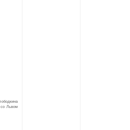
лободкина
 со Львом