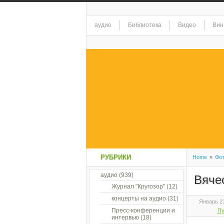
аудио
Библиотека
Видео
Вин
РУБРИКИ
Home
»
Фо
аудио
(939)
Вячес
Журнал "Кругозор"
(12)
концерты на аудио
(31)
Январь 23
Пресс-конференции и
Пу
интервью
(18)