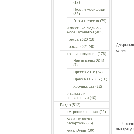
(17)
Поэзия моей души
(82)
Это интересно
(79)
Известные люди об
Алле Пугачевой
(405)
пресса 2020
(18)
Добрынин
пресса 2021
(40)
олимп.
разные сведения
(176)
Новая волна 2015
(7)
Пресса 2016
(24)
Пресса за 2015
(16)
Хроника дат
(22)
рассказы и
впечатления
(40)
Видео
(512)
»Утренняя почта»
(23)
Алла Пугачева
репортажи
(76)
— Я знаю
января у
канал Аллы
(30)