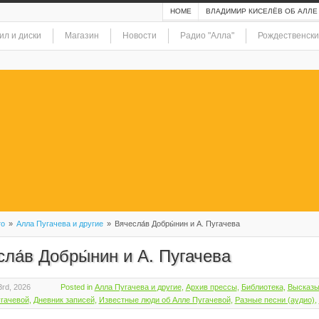
HOME
ВЛАДИМИР КИСЕЛЁВ ОБ АЛЛЕ
ил и диски
Магазин
Новости
Радио "Алла"
Рождественски
то
»
Алла Пугачева и другие
»
Вячесла́в Добры́нин и А. Пугачева
ла́в Добры́нин и А. Пугачева
rd, 2026
Posted in
Алла Пугачева и другие
,
Архив прессы
,
Библиотека
,
Высказы
гачевой
,
Дневник записей
,
Известные люди об Алле Пугачевой
,
Разные песни (аудио)
,