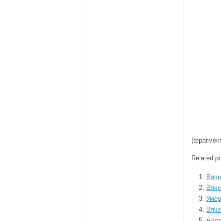
(фрагмент
Related po
Вяче
Вяче
Умер
Вяче
Алла