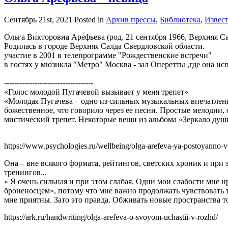
Сентябрь 21st, 2021
Posted in
Архив прессы
,
Библиотека
,
Извес
О́льга Ви́кторовна Аре́фьева (род. 21 сентября 1966, Верхняя 
Родилась в городе Верхняя Салда Свердловской области.
участие в 2001 в телепрограмме "Рождественские встречи"
в гостях у мюзикла "Метро" Москва - зал Оперетты ,где она и
-----------------------------------
«Голос молодой Пугачевой вызывает у меня трепет»
«Молодая Пугачева – одно из сильных музыкальных впечатлений
божественное, что говорило через ее песни. Простые мелодии, 
мистический трепет. Некоторые вещи из альбома «Зеркало душ
https://www.psychologies.ru/wellbeing/olga-arefeva-ya-postoyanno-v
Она – вне всякого формата, рейтингов, светских хроник и при 
тренингов...
« Я очень сильная и при этом слабая. Одни мои слабости мне нр
броненосцем», потому что мне важно продолжать чувствовать т
мне приятны. Зато это правда. Обживать новые пространства то
https://ark.ru/handwriting/olga-arefeva-o-svoyom-uchastii-v-rozhd/