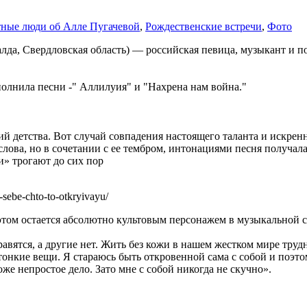
тные люди об Алле Пугачевой
,
Рождественские встречи
,
Фото
Салда, Свердловская область) — российская певица, музыкант и п
сполнила песни -" Аллилуия" и "Нахрена нам война."
 детства. Вот случай совпадения настоящего таланта и искренн
слова, но в сочетании с ее тембром, интонациями песня получал
и» трогают до сих пор
-sebe-chto-to-otkryivayu/
этом остается абсолютно культовым персонажем в музыкальной ср
авятся, а другие нет. Жить без кожи в нашем жестком мире трудн
онкие вещи. Я стараюсь быть откровенной сама с собой и поэтом
же непростое дело. Зато мне с собой никогда не скучно».