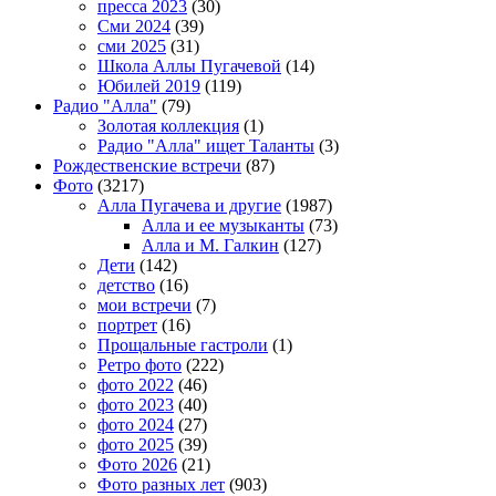
пресса 2023
(30)
Сми 2024
(39)
сми 2025
(31)
Школа Аллы Пугачевой
(14)
Юбилей 2019
(119)
Радио "Алла"
(79)
Золотая коллекция
(1)
Радио "Алла" ищет Таланты
(3)
Рождественские встречи
(87)
Фото
(3217)
Алла Пугачева и другие
(1987)
Алла и ее музыканты
(73)
Алла и М. Галкин
(127)
Дети
(142)
детство
(16)
мои встречи
(7)
портрет
(16)
Прощальные гастроли
(1)
Ретро фото
(222)
фото 2022
(46)
фото 2023
(40)
фото 2024
(27)
фото 2025
(39)
Фото 2026
(21)
Фото разных лет
(903)