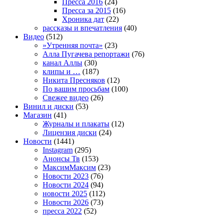
Пресса 2016
(24)
Пресса за 2015
(16)
Хроника дат
(22)
рассказы и впечатления
(40)
Видео
(512)
»Утренняя почта»
(23)
Алла Пугачева репортажи
(76)
канал Аллы
(30)
клипы и …
(187)
Никита Пресняков
(12)
По вашим просьбам
(100)
Свежее видео
(26)
Винил и диски
(53)
Магазин
(41)
Журналы и плакаты
(12)
Лицензия диски
(24)
Новости
(1441)
Instagram
(295)
Анонсы Тв
(153)
МаксимМаксим
(23)
Новости 2023
(76)
Новости 2024
(94)
новости 2025
(112)
Новости 2026
(73)
пресса 2022
(52)