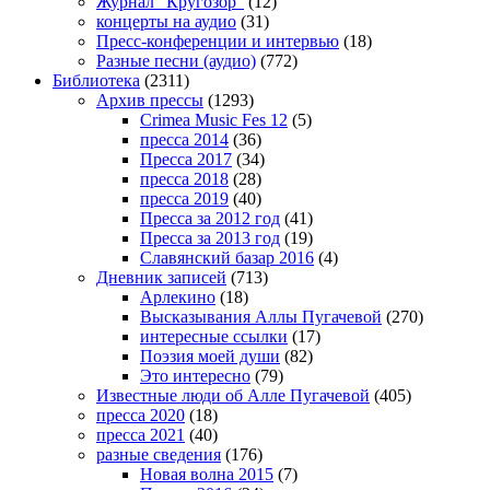
Журнал "Кругозор"
(12)
концерты на аудио
(31)
Пресс-конференции и интервью
(18)
Разные песни (аудио)
(772)
Библиотека
(2311)
Архив прессы
(1293)
Crimea Music Fes 12
(5)
пресса 2014
(36)
Пресса 2017
(34)
пресса 2018
(28)
пресса 2019
(40)
Пресса за 2012 год
(41)
Пресса за 2013 год
(19)
Славянский базар 2016
(4)
Дневник записей
(713)
Арлекино
(18)
Высказывания Аллы Пугачевой
(270)
интересные ссылки
(17)
Поэзия моей души
(82)
Это интересно
(79)
Известные люди об Алле Пугачевой
(405)
пресса 2020
(18)
пресса 2021
(40)
разные сведения
(176)
Новая волна 2015
(7)