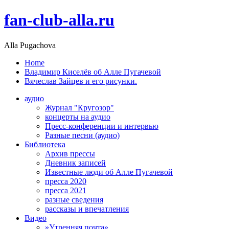
fan-club-alla.ru
Alla Pugachova
Home
Владимир Киселёв об Алле Пугачевой
Вячеслав Зайцев и его рисунки.
аудио
Журнал "Кругозор"
концерты на аудио
Пресс-конференции и интервью
Разные песни (аудио)
Библиотека
Архив прессы
Дневник записей
Известные люди об Алле Пугачевой
пресса 2020
пресса 2021
разные сведения
рассказы и впечатления
Видео
»Утренняя почта»