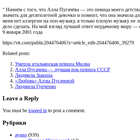
" Начнём с того, что Алла Пугачёва — это певица моего детства
значить для десятилетней девочки и помнит, что она значила дл
меня нет аллергии на поп-музыку, я только плохую музыку не 
дело сделать. На мой взгляд лучший ответ неудачному миру — с
9 января 2001 года
https://vk.com/public204476406?z=article_edit-204476406_39279
Related posts:
Умерла итальянская певица Милва
Алла Пугачева — лучшая рок-певица СССР
Людмила Зыкина
«Любовь» Аллы Пугачевой
Людмила Гурченко
Leave a Reply
You must be
logged in
to post a comment.
Рубрики
аудио
(939)