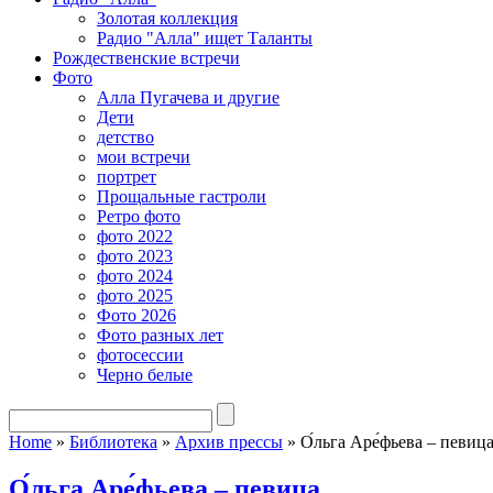
Золотая коллекция
Радио "Алла" ищет Таланты
Рождественские встречи
Фото
Алла Пугачева и другие
Дети
детство
мои встречи
портрет
Прощальные гастроли
Ретро фото
фото 2022
фото 2023
фото 2024
фото 2025
Фото 2026
Фото разных лет
фотосессии
Черно белые
Home
»
Библиотека
»
Архив прессы
»
О́льга Аре́фьева – певиц
О́льга Аре́фьева – певица