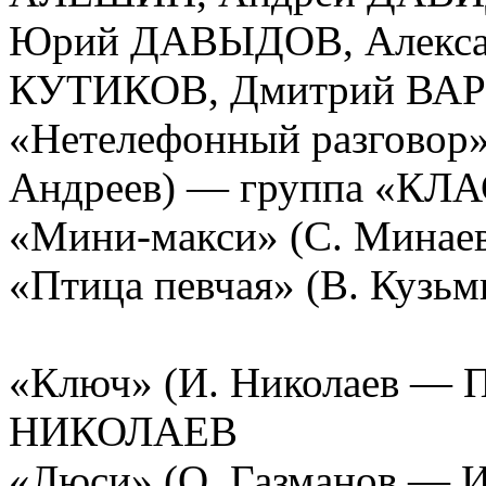
Юрий ДАВЫДОВ, Алекса
КУТИКОВ, Дмитрий ВА
«Нетелефонный разговор»
Андреев) — группа «КЛ
«Мини-макси» (С. Мина
«Птица певчая» (В. Куз
«Ключ» (И. Николаев — 
НИКОЛАЕВ
«Люси» (О. Газманов — И