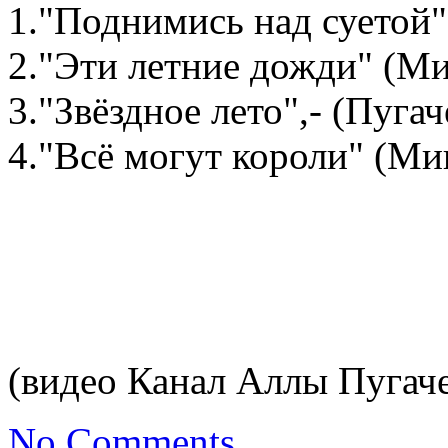
1."Поднимись над суетой"-
2."Эти летние дожди" (Ми
3."Звёздное лето",- (Пугач
4."Всё могут короли" (Ми
(видео Канал Аллы Пугач
No Comments