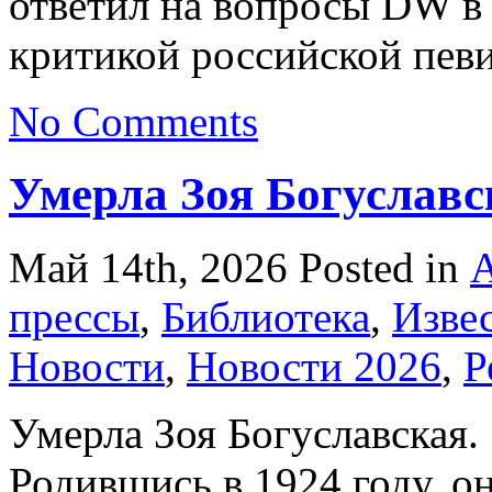
ответил на вопросы DW в 
критикой российской певи
No Comments
Умерла Зоя Богуславс
Май 14th, 2026
Posted in
А
прессы
,
Библиотека
,
Изве
Новости
,
Новости 2026
,
Р
Умерла Зоя Богуславская.
Родившись в 1924 году, о