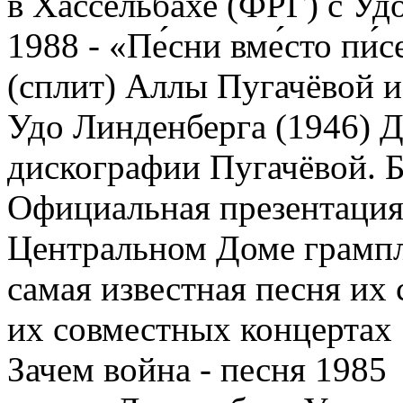
в Хассельбахе (ФРГ) с У
1988 - «Пе́сни вме́сто пи
(сплит) Аллы Пугачёвой и
Удо Линденберга (1946) 
дискографии Пугачёвой. Б
Официальная презентация
Центральном Доме грампл
самая известная песня их 
их совместных концертах
Зачем война - песня 1985