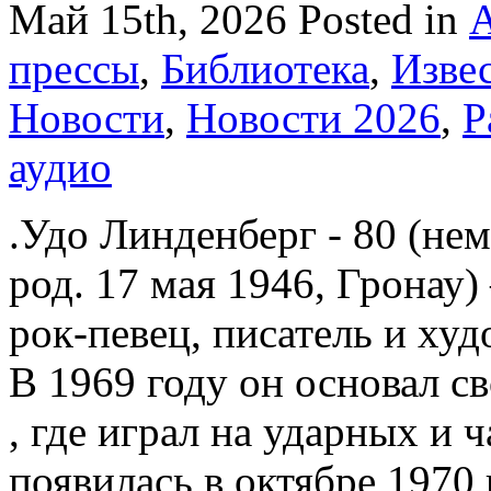
Май 15th, 2026
Posted in
А
прессы
,
Библиотека
,
Изве
Новости
,
Новости 2026
,
Р
аудио
.Удо Линденберг - 80 (нем
род. 17 мая 1946, Гронау
рок-певец, писатель и ху
В 1969 году он основал св
, где играл на ударных и 
появилась в октябре 1970 