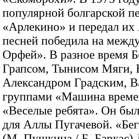
популярной болгарской п
«Арлекино» и передал их 
песней победила на межд
Орфей». В разное время Б
Грапсом, Тынисом Мяги,
Александром Градским, В
группами «Машина времен
«Веселые ребята». Он был
для Аллы Пугачевой. «Бег
(М. Пушкина / Б. Баркас) Д