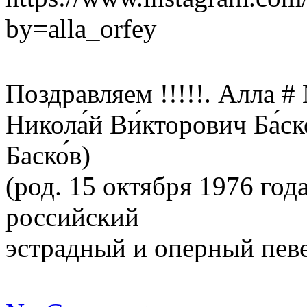
by=alla_orfey
Поздравляем !!!!!. Алла 
Никола́й Ви́кторович Ба́
Баско́в)
(род. 15 октября 1976 го
российский
эстрадный и оперный пев