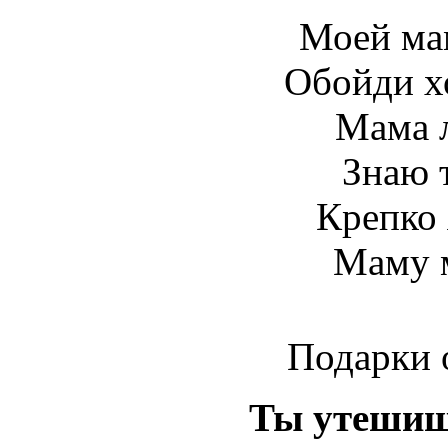
Моей ма
Обойди хо
Мама 
Знаю т
Крепко 
Маму 
Подарки 
Ты
утеши