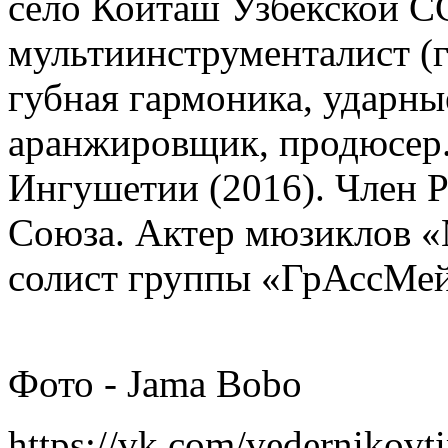
село Койташ Узбекской С
мультиинструменталист (г
губная гармоника, ударные
аранжировщик, продюсер.
Ингушетии (2016). Член 
Союза. Актер мюзиклов «
солист группы «ГрАссМей
Фото - Jama Bobo
https://vk.com/vedernikovt