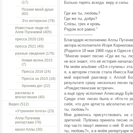
(17)
Больно терять всегда: веру и силы.
Поэзия моей души
Где же ты, любовь?
(82)
Где же ты, добро?
Это интересно
(79)
Слёзы, грех и кровь
Известные люди об
Рядом всё равно."
Алле Пугачевой
(405)
------------------------
пресса 2020
(18)
Благодаря исполнению Аллы Пугачев
автора исполнителя Игоря Корнилова
пресса 2021
(40)
(Родился 18 мая 1968 года в Одессе (
разные сведения
(176)
"Многие знают песню «Где же ты, л
Новая волна 2015
не все знают, что её история начала
(7)
На моём альбоме «43-я ступень» эта
Пресса 2016
(24)
я, а автором стихов стала Инесса К
мой короткий разговор с Аллой Бо
Пресса за 2015
(16)
результате сразу несколько песен п
Хроника дат
(22)
«Рождественские встречи»,
рассказы и
а ещё одну исполнил Александр Буй
впечатления
(40)
Среди этих песен была и «Кто-то р
себя, что для артиста абсолютно ест
Видео
(512)
ты, любовь?».
»Утренняя почта»
(23)
Мне довелось присутствовать на с
Алла Пугачева
зрителей. Публика приняла песню оч
репортажи
(76)
пор часто пишут именно о ней. В ис
канал Аллы
(30)
ты, любовь?», а в моём репертуаре п