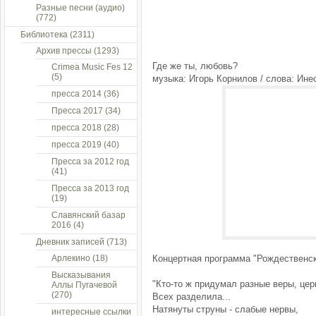
Разные песни (аудио)
(772)
Библиотека
(2311)
Архив прессы
(1293)
Где же ты, любовь?
Crimea Music Fes 12
(5)
музыка: Игорь Корнилов / слова: Ине
пресса 2014
(36)
Пресса 2017
(34)
пресса 2018
(28)
пресса 2019
(40)
Пресса за 2012 год
(41)
Пресса за 2013 год
(19)
Славянский базар
2016
(4)
Дневник записей
(713)
Арлекино
(18)
Концертная программа "Рождественск
Высказывания
"Кто-то ж придумал разные веры, цер
Аллы Пугачевой
(270)
Всех разделила...
Натянуты струны - слабые нервы,
интересные ссылки