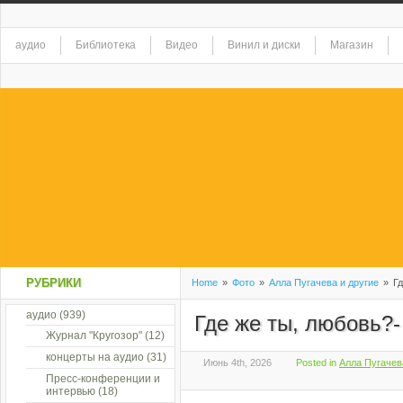
аудио
Библиотека
Видео
Винил и диски
Магазин
РУБРИКИ
Home
»
Фото
»
Алла Пугачева и другие
»
Гд
аудио
(939)
Где же ты, любовь?-
Журнал "Кругозор"
(12)
концерты на аудио
(31)
Июнь 4th, 2026
Posted in
Алла Пугачев
Пресс-конференции и
интервью
(18)