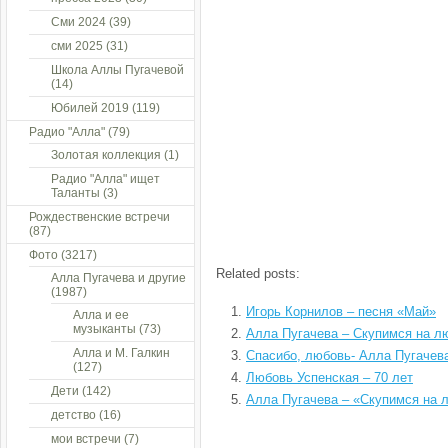
Сми 2024
(39)
сми 2025
(31)
Школа Аллы Пугачевой
(14)
Юбилей 2019
(119)
Радио "Алла"
(79)
Золотая коллекция
(1)
Радио "Алла" ищет
Таланты
(3)
Рождественские встречи
(87)
Фото
(3217)
Related posts:
Алла Пугачева и другие
(1987)
Игорь Корнилов – песня «Май»
Алла и ее
музыканты
(73)
Алла Пугачева – Скупимся на л
Алла и М. Галкин
Спасибо, любовь- Алла Пугачев
(127)
Любовь Успенская – 70 лет
Дети
(142)
Алла Пугачева – «Скупимся на 
детство
(16)
мои встречи
(7)