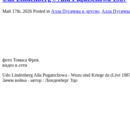
Май 17th, 2026
Posted in
Алла Пугачева и другие
,
Алла Пугачев
фото Томаса Фрея.
видео в сети
Udo Lindenberg Alla Pugatschowa - Wozu sind Kriege da (Live 198
Зачем война - автор : Линденберг Удо