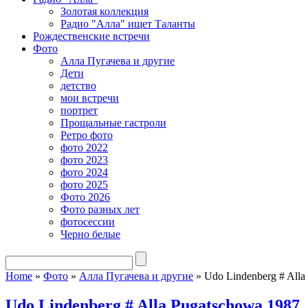
Золотая коллекция
Радио "Алла" ищет Таланты
Рождественские встречи
Фото
Алла Пугачева и другие
Дети
детство
мои встречи
портрет
Прощальные гастроли
Ретро фото
фото 2022
фото 2023
фото 2024
фото 2025
Фото 2026
Фото разных лет
фотосессии
Черно белые
Home
»
Фото
»
Алла Пугачева и другие
»
Udo Lindenberg # Alla
Udo Lindenberg # Alla Pugatschowa 1987