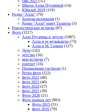
сми 2025
(31)
Школа Аллы Пугачевой
(14)
Юбилей 2019
(119)
Радио "Алла"
(79)
Золотая коллекция
(1)
Радио "Алла" ищет Таланты
(3)
Рождественские встречи
(87)
Фото
(3217)
Алла Пугачева и другие
(1987)
Алла и ее музыканты
(73)
Алла и М. Галкин
(127)
Дети
(142)
детство
(16)
мои встречи
(7)
портрет
(16)
Прощальные гастроли
(1)
Ретро фото
(222)
фото 2022
(46)
фото 2023
(40)
фото 2024
(27)
фото 2025
(39)
Фото 2026
(21)
Фото разных лет
(903)
Фото 2015
(31)
фото 2016
(70)