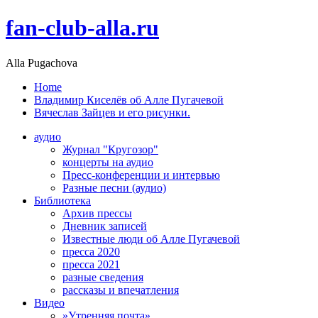
fan-club-alla.ru
Alla Pugachova
Home
Владимир Киселёв об Алле Пугачевой
Вячеслав Зайцев и его рисунки.
аудио
Журнал "Кругозор"
концерты на аудио
Пресс-конференции и интервью
Разные песни (аудио)
Библиотека
Архив прессы
Дневник записей
Известные люди об Алле Пугачевой
пресса 2020
пресса 2021
разные сведения
рассказы и впечатления
Видео
»Утренняя почта»