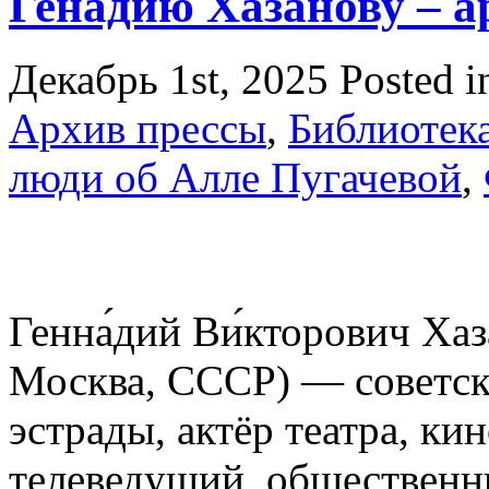
Генадию Хазанову – а
Декабрь 1st, 2025
Posted 
Архив прессы
,
Библиотек
люди об Алле Пугачевой
,
Генна́дий Ви́кторович Хаза
Москва, СССР) — советск
эстрады, актёр театра, ки
телеведущий, общественн