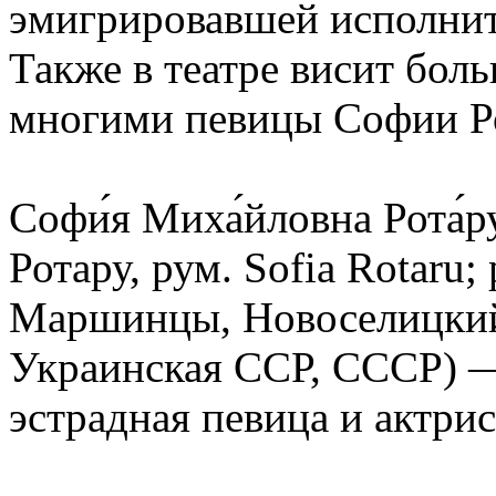
эмигрировавшей исполни
Также в театре висит бо
многими певицы Софии Р
Софи́я Миха́йловна Рота́р
Ротару, рум. Sofia Rotaru; 
Маршинцы, Новоселицкий 
Украинская ССР, СССР) —
эстрадная певица и актри