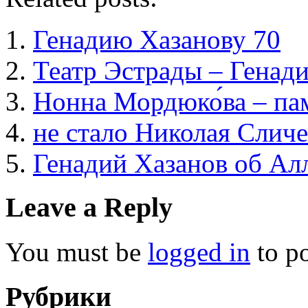
Генадию Хазанову 70
Театр Эстрады – Генад
Нонна Мордюко́ва – па
не стало Николая Слич
Генадий Хазанов об Ал
Leave a Reply
You must be
logged in
to p
Рубрики