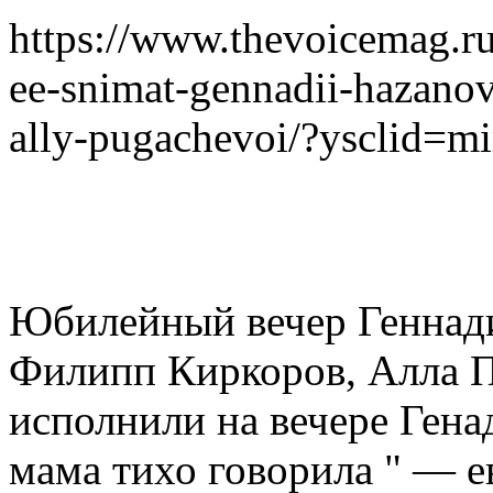
https://www.thevoicemag.r
ee-snimat-gennadii-hazanov
ally-pugachevoi/?ysclid=
Юбилейный вечер Геннадия
Филипп Киркоров, Алла П
исполнили на вечере Гена
мама тихо говорила " — е