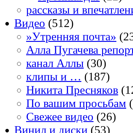
рассказы и впечатлен
Видео
(512)
»Утренняя почта»
(2
Алла Пугачева репор
канал Аллы
(30)
клипы и …
(187)
Никита Пресняков
(1
По вашим просьбам
(
Свежее видео
(26)
Винил и диски
(53)