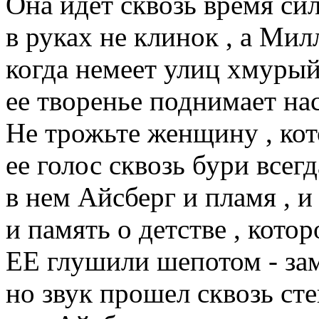
Она идет сквозь время си
в руках не клинок , а Мил
когда немеет улиц хмурый
ее творенье поднимает нас 
Не трожьте женщину , кот
ее голос сквозь бури всегд
в нем Айсберг и пламя , и
и память о детстве , которо
ЕЕ глушили шепотом - зам
но звук прошел сквозь ст