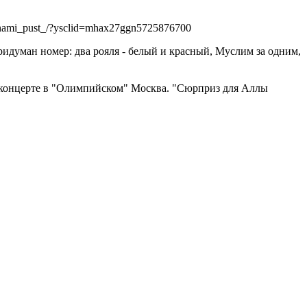
ranami_pust_/?ysclid=mhax27ggn5725876700
идуман номер: два рояля - белый и красный, Муслим за одним,
на концерте в "Олимпийском" Москва. "Сюрприз для Аллы