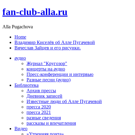
fan-club-alla.ru
Alla Pugachova
Home
Владимир Киселёв об Алле Пугачевой
Вячеслав Зайцев и его рисунки.
аудио
Журнал "Кругозор"
концерты на аудио
Пресс-конференции и интервью
Разные песни (аудио)
Библиотека
Архив прессы
Дневник записей
Известные люди об Алле Пугачевой
пресса 2020
пресса 2021
разные сведения
рассказы и впечатления
Видео
»Утренняя почта»