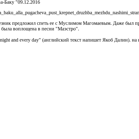
а-Баку "09.12.2016
skva_baku_alla_pugacheva_pust_krepnet_druzhba_mezhdu_nashimi_st
Резник предложил спеть ее с Муслимом Магомаевым. Даже был пр
й" была воплощена в песни "Маэстро".
 night and every day" (английский текст напишет Якоб Далин). 