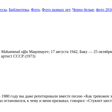
ессы
,
Библиотека
,
Фото
,
Фото разных лет
,
Черно белые
,
фото 201
m Məhəmməd oğlu Maqomayev; 17 августа 1942, Баку — 25 октябр
 артист СССР (1973)
1980 году вы даже репетировали вместе песню «Как тревожен эт
 остановился, к чему и меня призывал, говорил: «Стукнет шестьд