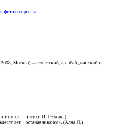
6
,
фото из прессы
я 2008, Москва) — советский, азербайджанский и
от путь» … (стихи И. Резника)
есят лет, - останавливайся». (Алла П.)