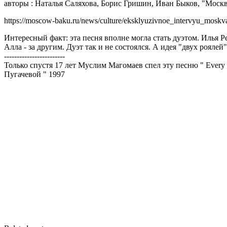
авторы : Наталья Саляхова, Борис Гришин, Иван Быков, "Москв
https://moscow-baku.ru/news/culture/eksklyuzivnoe_intervyu_mo
Интересный факт: эта песня вполне могла стать дуэтом. Илья 
Алла - за другим. Дуэт так и не состоялся. А идея "двух рояле
------------------------
Только спустя 17 лет Муслим Магомаев спел эту песню " Every
Пугачевой " 1997