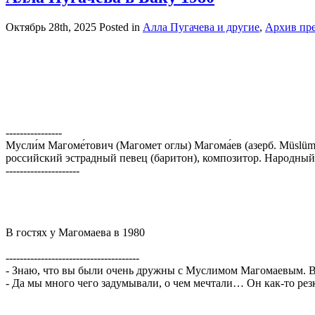
Октябрь 28th, 2025
Posted in
Алла Пугачева и другие
,
Архив пр
----------------
Мусли́м Магоме́тович (Магомет оглы) Магома́ев (азерб. Müslü
российский эстрадный певец (баритон), композитор. Народный
---------------------
В гостях у Магомаева в 1980
--------------------------------------
- Знаю, что вы были очень дружны с Муслимом Магомаевым. В 
- Да мы много чего задумывали, о чем мечтали… Он как-то резко