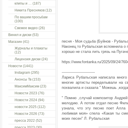
клипы и …
(187)
Никита Пресняков
(12)
По вашим просьбам
(100)
Свежее видео
(26)
Винил и диски
(53)
песня - Моя судьба (Буйнов - Рубальс
Магазин
(41)
Наконец то Рубальская вспомнила о п
Журналы и плакаты
хорошо не стала лить грязь на Пугач
(12)
Лицензия диски
(24)
https://www.fontanka.ru/2025/09/24/
Новости
(1441)
-----------------------------
Instagram
(295)
Лариса Рубальская написала много 
Анонсы Тв
(153)
многие артисты переделывали на св
МаксимМаксим
(23)
похвалила и сказала " Можешь ,когда
Новости 2023
(76)
" Помню ,случай композитор Андрей
Новости 2024
(94)
мелодию. А потом отдал песню Фили
новости 2025
(112)
узнала, что эту песню поет Алла 
любимая моя» спела «Какая ты сме
Новости 2026
(73)
моих песен" Л. Рубальская
пресса 2022
(52)
пресса 2023
(30)