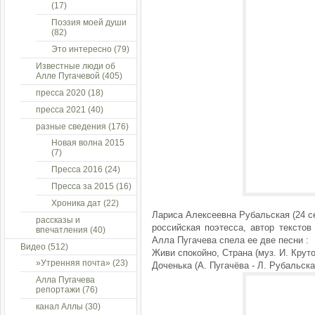
(17)
Поэзия моей души
(82)
Это интересно
(79)
Известные люди об
Алле Пугачевой
(405)
пресса 2020
(18)
пресса 2021
(40)
разные сведения
(176)
Новая волна 2015
(7)
Пресса 2016
(24)
Пресса за 2015
(16)
Хроника дат
(22)
Лариса Алексеевна Рубальская (24 с
рассказы и
российская поэтесса, автор тексто
впечатления
(40)
Алла Пугачева спела ее две песни :
Видео
(512)
Живи спокойно, Страна (муз. И. Круто
»Утренняя почта»
(23)
Доченька (А. Пугачёва - Л. Рубальска
Алла Пугачева
репортажи
(76)
канал Аллы
(30)