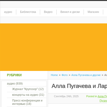
аудио
Библиотека
Видео
Винил и диски
Магазин
РУБРИКИ
Home
»
Фото
»
Алла Пугачева и другие
»
Ал
аудио
(939)
Алла Пугачева и Ла
Журнал "Кругозор"
(12)
концерты на аудио
(31)
Сентябрь 24th, 2025
Posted in
Алла Пу
Пресс-конференции и
Пугач
интервью
(18)