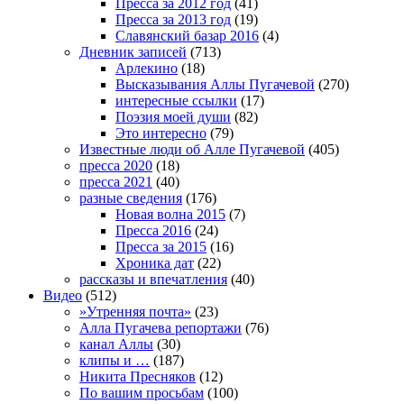
Пресса за 2012 год
(41)
Пресса за 2013 год
(19)
Славянский базар 2016
(4)
Дневник записей
(713)
Арлекино
(18)
Высказывания Аллы Пугачевой
(270)
интересные ссылки
(17)
Поэзия моей души
(82)
Это интересно
(79)
Известные люди об Алле Пугачевой
(405)
пресса 2020
(18)
пресса 2021
(40)
разные сведения
(176)
Новая волна 2015
(7)
Пресса 2016
(24)
Пресса за 2015
(16)
Хроника дат
(22)
рассказы и впечатления
(40)
Видео
(512)
»Утренняя почта»
(23)
Алла Пугачева репортажи
(76)
канал Аллы
(30)
клипы и …
(187)
Никита Пресняков
(12)
По вашим просьбам
(100)