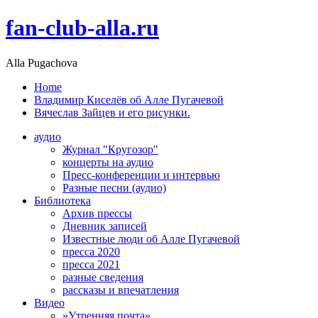
fan-club-alla.ru
Alla Pugachova
Home
Владимир Киселёв об Алле Пугачевой
Вячеслав Зайцев и его рисунки.
аудио
Журнал "Кругозор"
концерты на аудио
Пресс-конференции и интервью
Разные песни (аудио)
Библиотека
Архив прессы
Дневник записей
Известные люди об Алле Пугачевой
пресса 2020
пресса 2021
разные сведения
рассказы и впечатления
Видео
»Утренняя почта»