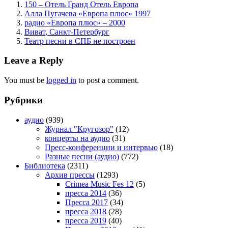
150 – Отель Гранд Отель Европа
Алла Пугачева «Европа плюс» 1997
радио «Европа плюс» – 2000
Виват, Санкт-Петербург
Театр песни в СПБ не построен
Leave a Reply
You must be
logged in
to post a comment.
Рубрики
аудио
(939)
Журнал "Кругозор"
(12)
концерты на аудио
(31)
Пресс-конференции и интервью
(18)
Разные песни (аудио)
(772)
Библиотека
(2311)
Архив прессы
(1293)
Crimea Music Fes 12
(5)
пресса 2014
(36)
Пресса 2017
(34)
пресса 2018
(28)
пресса 2019
(40)