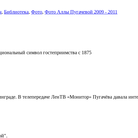
ы
,
Библиотека
,
Фото
,
Фото Аллы Пугачевой 2009 - 2011
ациональный символ гостеприимства с 1875
енинграде. В телепередаче ЛенТВ «Монитор» Пугачёва давала ин
ой".