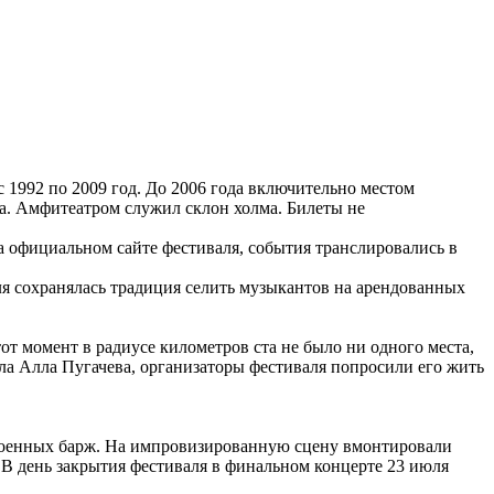
1992 по 2009 год. До 2006 года включительно местом
а. Амфитеатром служил склон холма. Билеты не
на официальном сайте фестиваля, события транслировались в
ля сохранялась традиция селить музыкантов на арендованных
от момент в радиусе километров ста не было ни одного места,
хала Алла Пугачева, организаторы фестиваля попросили его жить
 военных барж. На импровизированную сцену вмонтировали
. В день закрытия фестиваля в финальном концерте 23 июля