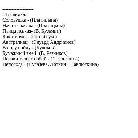
--------------------
ТВ-съемка:
Соловушка - (Платицына)
Начни сначала - (Платицына)
Птица певчая- (В. Кузьмин)
Как-нибудь - (Розенбаум )
Австралиец - (Эдуард Андриянов)
В воду войду - (Куликов)
Бумажный змей- (В. Резников)
Позови меня с собой - ( Т. Снежина)
Непогода - (Пугачева, Лоткин - Павлюткина)