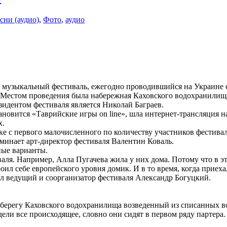
сни (аудио)
,
Фото
,
аудио
 музыкальный фестиваль, ежегодно проводившийся на Украине с 
. Местом проведения была набережная Каховского водохранилищ
зидентом фестиваля является Николай Баграев.
тановится «Таврийские игры on line», шла интернет-трансляция 
х.
е с первого малочисленного по количеству участников фестива
минает арт-директор фестиваля Валентин Коваль.
ные варианты.
аля. Например, Алла Пугачева жила у них дома. Потому что в эт
роил себе европейского уровня домик. И в то время, когда прие
зал ведущий и соорганизатор фестиваля Александр Богуцкий.
а берегу Каховского водохранилища возведенный из списанных
дели все происходящее, словно они сидят в первом ряду партера