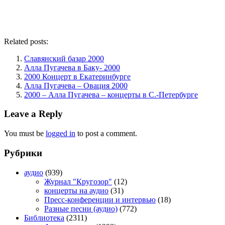
Related posts:
Славянский базар 2000
Алла Пугачева в Баку- 2000
2000 Концерт в Екатеринбурге
Алла Пугачева – Овация 2000
2000 – Алла Пугачева – концерты в С.-Петербурге
Leave a Reply
You must be
logged in
to post a comment.
Рубрики
аудио
(939)
Журнал "Кругозор"
(12)
концерты на аудио
(31)
Пресс-конференции и интервью
(18)
Разные песни (аудио)
(772)
Библиотека
(2311)