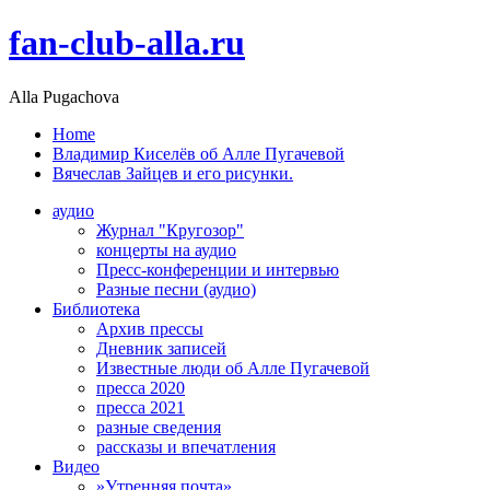
fan-club-alla.ru
Alla Pugachova
Home
Владимир Киселёв об Алле Пугачевой
Вячеслав Зайцев и его рисунки.
аудио
Журнал "Кругозор"
концерты на аудио
Пресс-конференции и интервью
Разные песни (аудио)
Библиотека
Архив прессы
Дневник записей
Известные люди об Алле Пугачевой
пресса 2020
пресса 2021
разные сведения
рассказы и впечатления
Видео
»Утренняя почта»