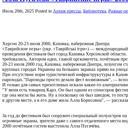
Июль 20th, 2025
Posted in
Архив прессы
,
Библиотека
,
Разные пе
Херсон 20-23 июля 2000, Каховка, набережная Днепра
«Таврийские игры» (укр. «Таврійські ігри») — международный
проведения фестиваля был город Каховка Херсонской области
требовались. Автором идеи, главой оргкомитета, почётным пре
20-23 июля 2000 год, Каховка, набережная Днепра, лозунгом с
крупных городах Украины на больших экранах прямо на улица
При отсутствии норм туристической инфраструкутуры в Каховк
пароходах."Пароходы просто делали фест возможным", — вспо
И только для самых прихотливых искали какие-то альтернатив
"У меня есть товарищ Карл. Он был одним из спонсоров фестив
где она могла бы жить. Ну а поскольку он был шведом, то пост
в другом месте, а в его доме жила Алла Борисовна", — расска
За год до фестиваля был сооружен специальный полуостров н
огромные экраны, зрители даже с самого отдаленного места ви
2000 почётным гостем выступила Алла Пугачёва.