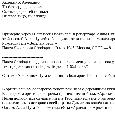
Арлекино, Арлекино,
Ты без сердца, говорят.
Сколько радостей не знает
Ни твое лицо, ни взгляд!
-----------------------------------------
Примерно через 11 лет песня появилась в репертуаре Аллы Пуг
этой песней Алла Пугачёва была удостоена гран-при междунар
Руководитель «Весёлых ребят»
Павел Яковлевич Слободкин (9 мая 1945, Москва, СССР — 8 ав
--------------------------------
Павел Слободкин сделал для песни современную аранжировку,
текст доработал поэт Борис Баркас - (1953- 2007)
С этим «Арлекино» Пугачева взяла в Болгарии Гран-при, собст
В оригинальном болгарском тексте речь шла о деревянной кукл
В авторском оригинале строчка припева песни была: «Арлекин,
Песня полюбилась слушателям и в 1962 принесла исполнителю
последующем в историю своей страны Димитров вошёл как кор
Однако Алла Пугачёва поменяла её на «Арлекино, Арлекино».