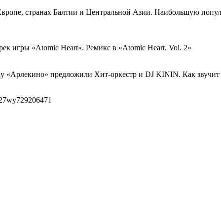
Европе, странах Балтии и Центральной Азии. Наибольшую попу
рек игры «Atomic Heart». Ремикс в «Atomic Heart, Vol. 2»
вку «Арлекино» предложили Хит-оркестр и DJ KININ. Как звуч
tps27wy729206471