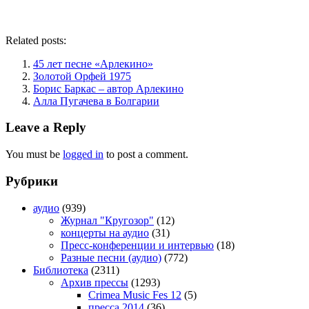
Related posts:
45 лет песне «Арлекино»
Золотой Орфей 1975
Борис Баркас – автор Арлекино
Алла Пугачева в Болгарии
Leave a Reply
You must be
logged in
to post a comment.
Рубрики
аудио
(939)
Журнал "Кругозор"
(12)
концерты на аудио
(31)
Пресс-конференции и интервью
(18)
Разные песни (аудио)
(772)
Библиотека
(2311)
Архив прессы
(1293)
Crimea Music Fes 12
(5)
пресса 2014
(36)