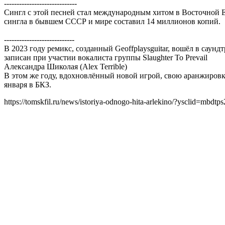
-----------------------------
Сингл с этой песней стал международным хитом в Восточной 
сингла в бывшем СССР и мире составил 14 миллионов копий.
----------------------------
В 2023 году ремикс, созданный Geoffplaysguitar, вошёл в саундт
записан при участии вокалиста группы Slaughter To Prevail
Александра Шиколая (Alex Terrible)
В этом же году, вдохновлённый новой игрой, свою аранжиро
января в БКЗ.
https://tomskfil.ru/news/istoriya-odnogo-hita-arlekino/?ysclid=mbd