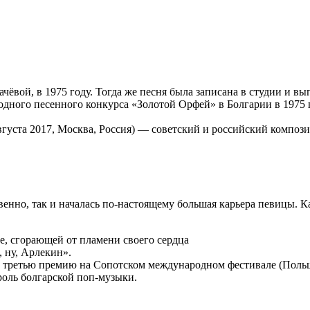
ачёвой, в 1975 году. Тогда же песня была записана в студии и
одного песенного конкурса «Золотой Орфей» в Болгарии в 1975 
густа 2017, Москва, Россия) — советский и российский композ
венно, так и началась по-настоящему большая карьера певицы. К
е, сгорающей от пламени своего сердца
 ну, Арлекин».
 третью премию на Сопотском международном фестивале (Польша
оль болгарской поп-музыки.