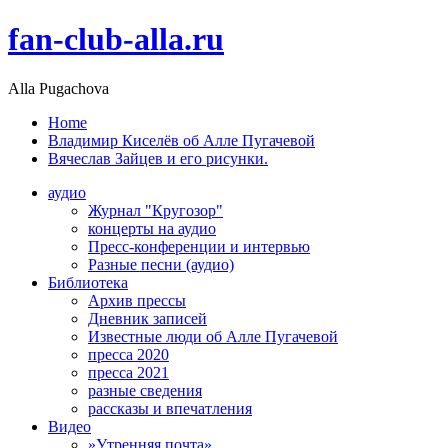
fan-club-alla.ru
Alla Pugachova
Home
Владимир Киселёв об Алле Пугачевой
Вячеслав Зайцев и его рисунки.
аудио
Журнал "Кругозор"
концерты на аудио
Пресс-конференции и интервью
Разные песни (аудио)
Библиотека
Архив прессы
Дневник записей
Известные люди об Алле Пугачевой
пресса 2020
пресса 2021
разные сведения
рассказы и впечатления
Видео
»Утренняя почта»