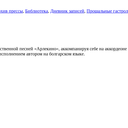
хив прессы
,
Библиотека
,
Дневник записей
,
Прощальные гастро
обственной песней «Арлекино», аккомпанируя себе на аккордеоне
исполнением автором на болгарском языке.