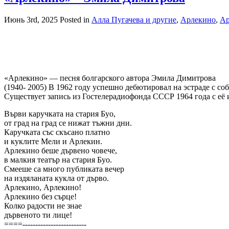
Июнь 3rd, 2025
Posted in
Алла Пугачева и другие
,
Арлекино
,
Ар
«Арлекино» — песня болгарского автора Эмила Димитрова
(1940- 2005) В 1962 году успешно дебютировал на эстраде с с
Существует запись из Гостелерадиофонда СССР 1964 года с её 
Върви каручката на стария Буо,
от град на град се нижат тъжни дни.
Каручката със скъсано платно
и куклите Мели и Арлекин.
Арлекино беше дървено човече,
в малкия театър на стария Буо.
Смееше са много публиката вечер
на издяланата кукла от дърво.
Арлекино, Арлекино!
Арлекино без сърце!
Колко радости не знае
дървеното ти лице!
====-------------------------