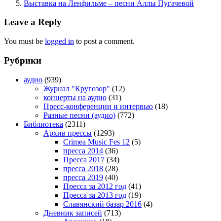
Выставка на Ленфильме – песни Аллы Пугачевой
Leave a Reply
You must be
logged in
to post a comment.
Рубрики
аудио
(939)
Журнал "Кругозор"
(12)
концерты на аудио
(31)
Пресс-конференции и интервью
(18)
Разные песни (аудио)
(772)
Библиотека
(2311)
Архив прессы
(1293)
Crimea Music Fes 12
(5)
пресса 2014
(36)
Пресса 2017
(34)
пресса 2018
(28)
пресса 2019
(40)
Пресса за 2012 год
(41)
Пресса за 2013 год
(19)
Славянский базар 2016
(4)
Дневник записей
(713)