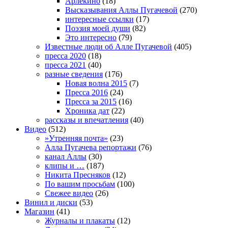
Арлекино
(18)
Высказывания Аллы Пугачевой
(270)
интересные ссылки
(17)
Поэзия моей души
(82)
Это интересно
(79)
Известные люди об Алле Пугачевой
(405)
пресса 2020
(18)
пресса 2021
(40)
разные сведения
(176)
Новая волна 2015
(7)
Пресса 2016
(24)
Пресса за 2015
(16)
Хроника дат
(22)
рассказы и впечатления
(40)
Видео
(512)
»Утренняя почта»
(23)
Алла Пугачева репортажи
(76)
канал Аллы
(30)
клипы и …
(187)
Никита Пресняков
(12)
По вашим просьбам
(100)
Свежее видео
(26)
Винил и диски
(53)
Магазин
(41)
Журналы и плакаты
(12)