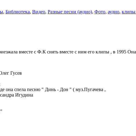
сы
,
Библиотека
,
Видео
,
Разные песни (аудио)
,
Фото
,
аудио
,
клипы 
езжала вместе с Ф.К снять вместе с ним его клипы , в 1995 Она 
Олег Гусев
я
е она спела песню " Динь - Дон " ( муз.Пугачева ,
ксандра Игудина
м"