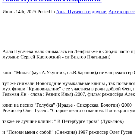
Июнь 14th, 2025
Posted in
Алла Пугачева и другие
,
Архив прес
Алла Пугачева мало снималась на Ленфильме в Спб,но часто при
музыки: Сергей Касторский - сл:Виктор Платицын)
клип "Милая"(муз.А.Укупник; сл.В.Баранов),снимал режиссер 
тут же снимали Новогодние музыкальные клипы , так появилс
муз. фильм "Кривовидение" с ее участием в роли доброй Феи, гд
Гельман Ян - слова : Резник Илья) /2007, фильм режиссёра Але
клип на песню "Голубка" (Ирадье - Сикорская, Болотин) /2000
Режиссёр Олег Гусев - "Старые песни о главном. Постскрипту
также ее лучшие клипы: " В Петербурге гроза" (Лукьянов)
и "Позови меня с собой" (Снежина) 1997 режиссер Олег Гусев