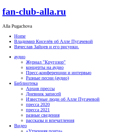
fan-club-alla.ru
Alla Pugachova
Home
Владимир Киселёв об Алле Пугачевой
Вячеслав Зайцев и его рисунки.
аудио
Журнал "Кругозор"
концерты на аудио
Пресс-конференции и интервью
Разные песни (аудио)
Библиотека
Архив прессы
Дневник записей
Известные люди об Алле Пугачевой
пресса 2020
пресса 2021
разные сведения
рассказы и впечатления
Видео
»Утренняя почта»