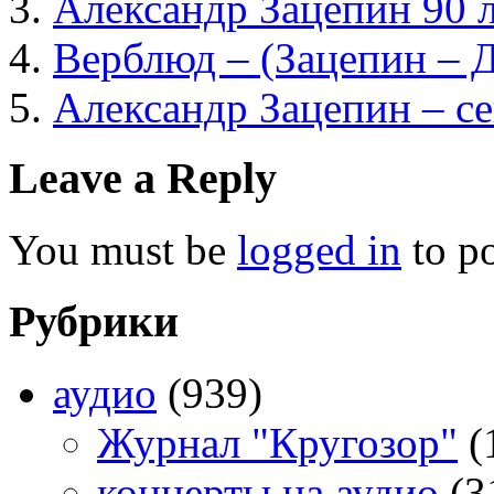
Александр Зацепин 90 
Верблюд – (Зацепин – Д
Александр Зацепин – с
Leave a Reply
You must be
logged in
to p
Рубрики
аудио
(939)
Журнал "Кругозор"
(
концерты на аудио
(3