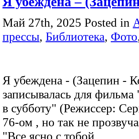
Я убеждена – (Зацепи
Май 27th, 2025
Posted in
А
прессы
,
Библиотека
,
Фото
Я убеждена - (Зацепин - К
записывалась для фильма 
в субботу" (Режиссер: Сер
76-ом , но так не прозвуча
"Все ясно с тобой,