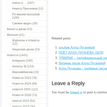
клипы и …
(187)
Никита Пресняков
(12)
По вашим просьбам
(100)
Свежее видео
(26)
Винил и диски
(53)
Магазин
(41)
Related posts:
Журналы и плакаты
(12)
альбом Аллы Пугачевой
Лицензия диски
(24)
ПОЁТ АЛЛА ПУГАЧЁВА (1978)
Новости
(1441)
‘PRMDNA’ – (не)официальный so
Instagram
(295)
Великие песни Аллы Пугачевой
Анонсы Тв
(153)
Алла Пугачева – любимые песн
МаксимМаксим
(23)
Новости 2023
(76)
Leave a Reply
Новости 2024
(94)
новости 2025
(112)
You must be
logged in
to post a comme
Новости 2026
(73)
пресса 2022
(52)
пресса 2023
(30)