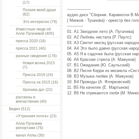
(17)
-------------------
Поэзия моей души
(82)
аудио диск "Сборник. Каравелли В М
( Минков - Тушнова) - оркестр без гол
Это интересно
(79)
-------------
Известные люди об
01. A1 Звездное лето (А. Пугачева)
Алле Пугачевой
(405)
02. A2 Любовь настала (Р. Паулс)
пресса 2020
(18)
03. A3 Светит месяц (русская народн
04. A4 Это было давно (русская наро
пресса 2021
(40)
05. A5 Я в садочке была (русская на
разные сведения
(176)
06. A6 Красная стрела (А. Мажуков)
Новая волна 2015
07. B1 Ожидание (Ю. Саульский)
(7)
08. B2 Песня Керри из мюзикла «Сест
Пресса 2016
(24)
09. B3 Музыка любви (А. Мажуков)
10. B4 Проводы (А. Флярковский)
Пресса за 2015
(16)
11. B5 На качелях (Е. Мартынов)
Хроника дат
(22)
12. B6 Не отрекаются любя (М. Минко
рассказы и
впечатления
(40)
Видео
(512)
»Утренняя почта»
(23)
Алла Пугачева
репортажи
(76)
канал Аллы
(30)