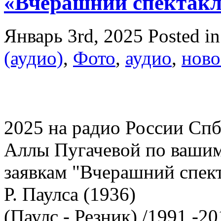
«Вчерашний спектакл
Январь 3rd, 2025
Posted i
(аудио)
,
Фото
,
аудио
,
ново
2025 на радио России Спб
Аллы Пугачевой по ваши
заявкам "Вчерашний спект
Р. Паулса (1936)
(Паулс - Резник) /1991 -2