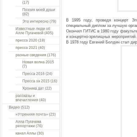
(17)
Поэзия моей души
(82)
В 1995 году, проведя концерт Э
Это интересно
(79)
специальный диплом за лучшую орган
Известные люди об
Окончил ГИТИС в 1980 году факульте
Алле Пугачевой
(405)
и концертно-зрелищных мероприятий.
пресса 2020
(18)
В 1978 году Евгений Болдин стал дир
пресса 2021
(40)
разные сведения
(176)
Новая волна 2015
(7)
Пресса 2016
(24)
Пресса за 2015
(16)
Хроника дат
(22)
рассказы и
впечатления
(40)
Видео
(512)
»Утренняя почта»
(23)
Алла Пугачева
репортажи
(76)
канал Аллы
(30)