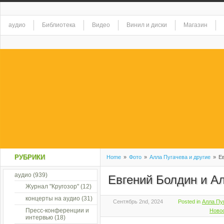
аудио
Библиотека
Видео
Винил и диски
Магазин
РУБРИКИ
Home
»
Фото
»
Алла Пугачева и другие
»
Ев
аудио
(939)
Евгений Болдин и А
Журнал "Кругозор"
(12)
концерты на аудио
(31)
Сентябрь 2nd, 2024
Posted in
Алла Пу
Пресс-конференции и
Ново
интервью
(18)