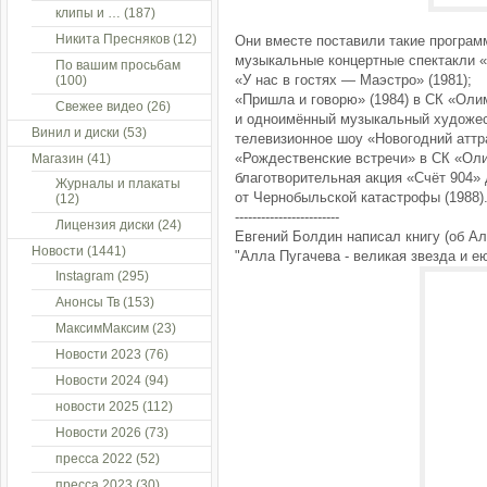
клипы и …
(187)
Никита Пресняков
(12)
Они вместе поставили такие програм
музыкальные концертные спектакли «
По вашим просьбам
«У нас в гостях — Маэстро» (1981);
(100)
«Пришла и говорю» (1984) в СК «Оли
Свежее видео
(26)
и одноимённый музыкальный художе
Винил и диски
(53)
телевизионное шоу «Новогодний аттр
«Рождественские встречи» в СК «Ол
Магазин
(41)
благотворительная акция «Счёт 904»
Журналы и плакаты
от Чернобыльской катастрофы (1988)
(12)
------------------------
Лицензия диски
(24)
Евгений Болдин написал книгу (об А
Новости
(1441)
"Алла Пугачева - великая звезда и е
Instagram
(295)
Анонсы Тв
(153)
МаксимМаксим
(23)
Новости 2023
(76)
Новости 2024
(94)
новости 2025
(112)
Новости 2026
(73)
пресса 2022
(52)
пресса 2023
(30)