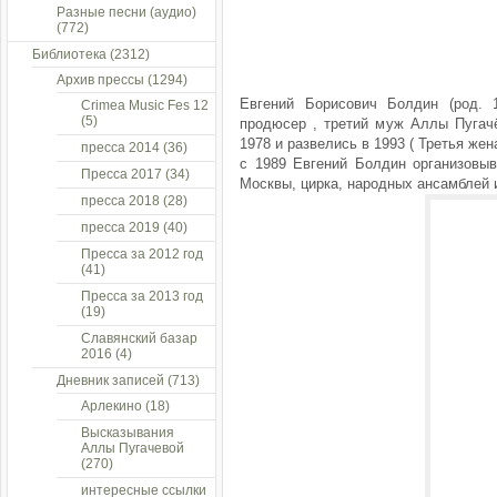
Разные песни (аудио)
(772)
Библиотека
(2312)
Архив прессы
(1294)
Евгений Борисович Болдин (род.
Crimea Music Fes 12
(5)
продюсер , третий муж Аллы Пугачё
1978 и развелись в 1993 ( Третья же
пресса 2014
(36)
с 1989 Евгений Болдин организовыв
Пресса 2017
(34)
Москвы, цирка, народных ансамблей 
пресса 2018
(28)
пресса 2019
(40)
Пресса за 2012 год
(41)
Пресса за 2013 год
(19)
Славянский базар
2016
(4)
Дневник записей
(713)
Арлекино
(18)
Высказывания
Аллы Пугачевой
(270)
интересные ссылки