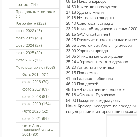
09:15 Начало карьеры
портрет
(16)
14:50 Качества промоутера
Прощальные гастроли
17:18 Удача в жизни
(1)
19:18 Не только концерты
20:40 Советская эстрада
Ретро фото
(222)
23:23 Книга «Болдинская осень» ( 200
фото 2022
(46)
25:15 SAV entertainment
фото 2023
(40)
26:25 Различие отечественных и инос
29:55 Золотой век Аллы Пугачевой
фото 2024
(27)
33:09 Хорошая правда
фото 2025
(39)
34:05 Уникальные фотографии
Фото 2026
(21)
35:24 «Горжусь тем, что сделал»
36:20 Артисты и политика
Фото разных лет
(903)
39:15 Про семью
Фото 2015
(31)
41:55 Главное – общение
фото 2016
(70)
46:20 Про друзей
фото 2017
(69)
49:15 «Я счастливый человек!»
50:18 «Обожаю Рублёвку»
фото 2018
(84)
54:00 Праздник каждый день
фото 2019
(154)
Илья Кремер беседует по-соседски
Фото 2020
(62)
популярными и интересными персонами
фото 2021
(96)
Фото Аллы
Пугачевой 2009 –
2011
(80)