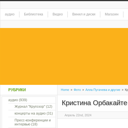
аудио
Библиотека
Видео
Винил и диски
Магазин
РУБРИКИ
Home
»
Фото
»
Алла Пугачева и другие
»
Кр
аудио
(939)
Кристина Орбакайте
Журнал "Кругозор"
(12)
концерты на аудио
(31)
Апрель 22nd, 2024
Пресс-конференции и
интервью
(18)