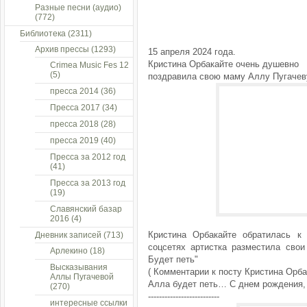
Разные песни (аудио)
(772)
Библиотека
(2311)
Архив прессы
(1293)
15 апреля 2024 года.
Кристина Орбакайте очень душевно
Crimea Music Fes 12
(5)
поздравила свою маму Аллу Пугачев
пресса 2014
(36)
Пресса 2017
(34)
пресса 2018
(28)
пресса 2019
(40)
Пресса за 2012 год
(41)
Пресса за 2013 год
(19)
Славянский базар
2016
(4)
Кристина Орбакайте обратилась к
Дневник записей
(713)
соцсетях артистка разместила сво
Арлекино
(18)
Будет петь"
Высказывания
( Комментарии к посту Кристина Орба
Аллы Пугачевой
Алла будет петь… С днем рождения, 
(270)
--------------------------
интересные ссылки