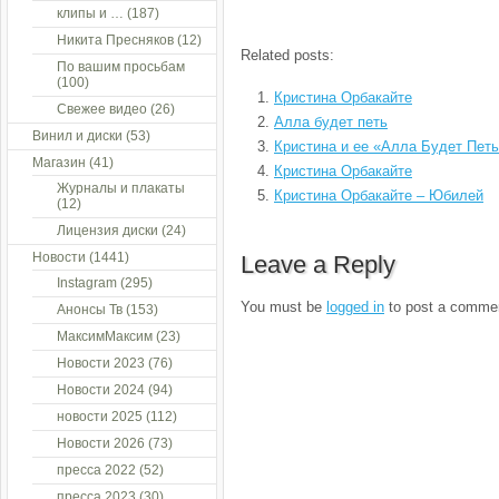
клипы и …
(187)
Никита Пресняков
(12)
Related posts:
По вашим просьбам
(100)
Кристина Орбакайте
Свежее видео
(26)
Алла будет петь
Винил и диски
(53)
Кристина и ее «Алла Будет Пет
Магазин
(41)
Кристина Орбакайте
Журналы и плакаты
Кристина Орбакайте – Юбилей
(12)
Лицензия диски
(24)
Новости
(1441)
Leave a Reply
Instagram
(295)
You must be
logged in
to post a comme
Анонсы Тв
(153)
МаксимМаксим
(23)
Новости 2023
(76)
Новости 2024
(94)
новости 2025
(112)
Новости 2026
(73)
пресса 2022
(52)
пресса 2023
(30)