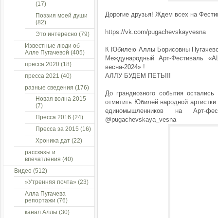
(17)
Дорогие друзья! Ждем всех на Фестив
Поэзия моей души
(82)
https://vk.com/pugachevskayvesna
Это интересно
(79)
Известные люди об
К Юбилею Аллы Борисовны Пугачевой
Алле Пугачевой
(405)
Международный Арт-Фестиваль «A
пресса 2020
(18)
весна-2024» !
АЛЛУ БУДЕМ ПЕТЬ!!!
пресса 2021
(40)
разные сведения
(176)
До грандиозного события остали
Новая волна 2015
отметить Юбилей народной артистки
(7)
единомышленников на Арт-
Пресса 2016
(24)
@pugachevskaya_vesna
Пресса за 2015
(16)
Хроника дат
(22)
рассказы и
впечатления
(40)
Видео
(512)
»Утренняя почта»
(23)
Алла Пугачева
репортажи
(76)
канал Аллы
(30)