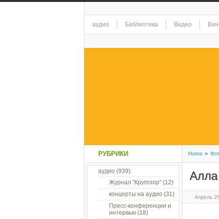
аудио
Библиотека
Видео
Вин
РУБРИКИ
Home
»
Фо
аудио
(939)
Алла
Журнал "Кругозор"
(12)
концерты на аудио
(31)
Апрель 29
Пресс-конференции и
интервью
(18)