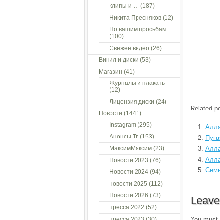
клипы и …
(187)
Никита Пресняков
(12)
По вашим просьбам
(100)
Свежее видео
(26)
Винил и диски
(53)
Магазин
(41)
Журналы и плакаты
(12)
Лицензия диски
(24)
Related po
Новости
(1441)
Instagram
(295)
Алла
Анонсы Тв
(153)
Пуга
МаксимМаксим
(23)
Алла
Алла
Новости 2023
(76)
Семь
Новости 2024
(94)
новости 2025
(112)
Новости 2026
(73)
Leave
пресса 2022
(52)
пресса 2023
(30)
You must