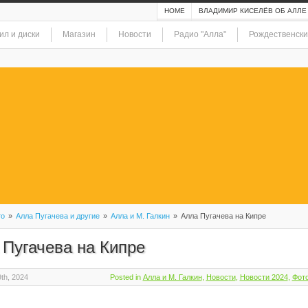
HOME
ВЛАДИМИР КИСЕЛЁВ ОБ АЛЛЕ
ил и диски
Магазин
Новости
Радио "Алла"
Рождественски
то
»
Алла Пугачева и другие
»
Алла и М. Галкин
»
Алла Пугачева на Кипре
 Пугачева на Кипре
th, 2024
Posted in
Алла и М. Галкин
,
Новости
,
Новости 2024
,
Фот