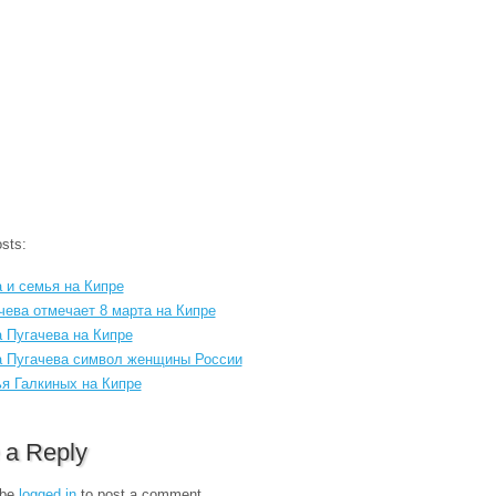
sts:
 и семья на Кипре
чева отмечает 8 марта на Кипре
 Пугачева на Кипре
 Пугачева символ женщины России
я Галкиных на Кипре
 a Reply
 be
logged in
to post a comment.