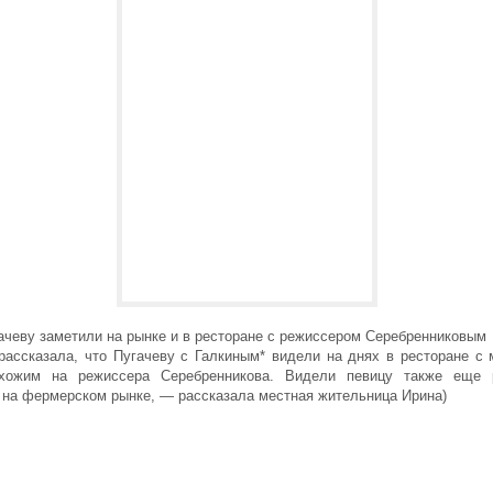
ачеву заметили на рынке и в ресторане с режиссером Серебренниковым
 рассказала, что Пугачеву с Галкиным* видели на днях в ресторане с 
охожим на режиссера Серебренникова. Видели певицу также еще 
 на фермерском рынке, — рассказала местная жительница Ирина)