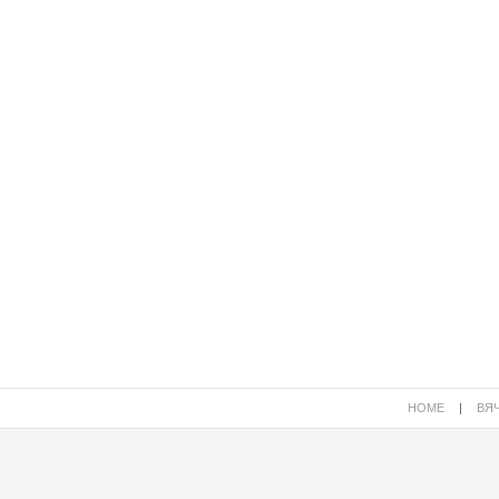
HOME
|
ВЯЧ