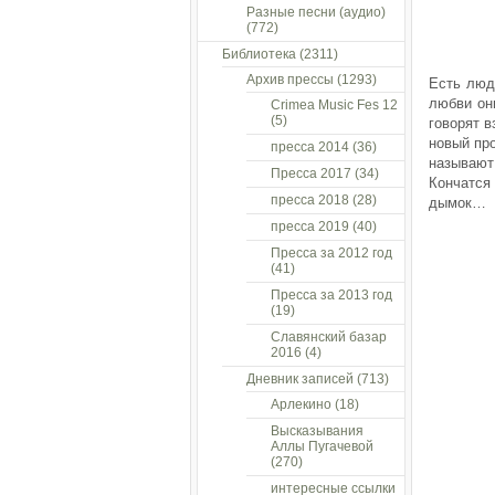
Разные песни (аудио)
(772)
Библиотека
(2311)
Архив прессы
(1293)
Есть люди
любви он
Crimea Music Fes 12
(5)
говорят 
новый про
пресса 2014
(36)
называют 
Пресса 2017
(34)
Кончатся
пресса 2018
(28)
дымок…
пресса 2019
(40)
Пресса за 2012 год
(41)
Пресса за 2013 год
(19)
Славянский базар
2016
(4)
Дневник записей
(713)
Арлекино
(18)
Высказывания
Аллы Пугачевой
(270)
интересные ссылки