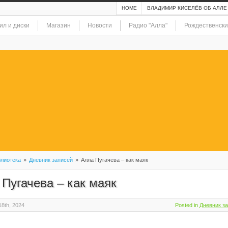
HOME
ВЛАДИМИР КИСЕЛЁВ ОБ АЛЛЕ
ил и диски
Магазин
Новости
Радио "Алла"
Рождественски
лиотека
»
Дневник записей
»
Алла Пугачева – как маяк
Пугачева – как маяк
8th, 2024
Posted in
Дневник з