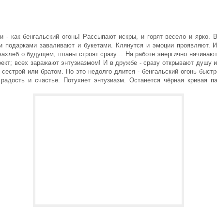
 - как бенгальский огонь! Рассыпают искры, и горят весело и ярко. 
и подарками заваливают и букетами. Клянутся и эмоции проявляют. 
взахлеб о будущем, планы строят сразу… На работе энергично начинаю
ект; всех заражают энтузиазмом! И в дружбе - сразу открывают душу 
сестрой или братом. Но это недолго длится - бенгальский огонь быстр
 радость и счастье. Потухнет энтузиазм. Останется чёрная кривая па