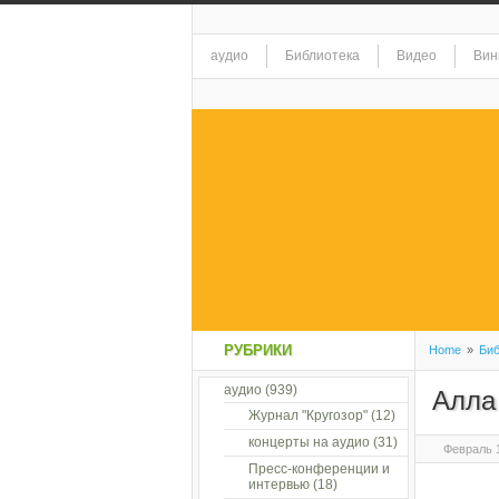
аудио
Библиотека
Видео
Вин
РУБРИКИ
Home
»
Биб
аудио
(939)
Алла 
Журнал "Кругозор"
(12)
концерты на аудио
(31)
Февраль 1
Пресс-конференции и
интервью
(18)