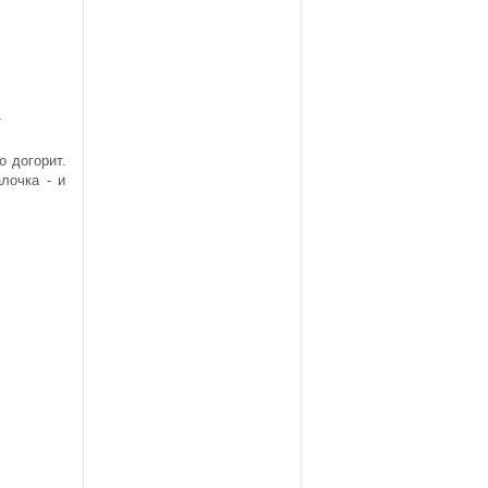
В
И
т
и
о догорит.
лочка - и