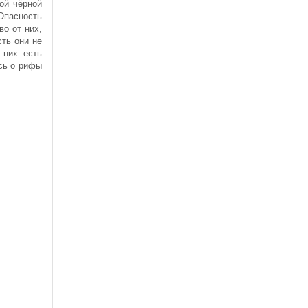
мой чёрной
Опасность
во от них,
сть они не
 них есть
сь о рифы