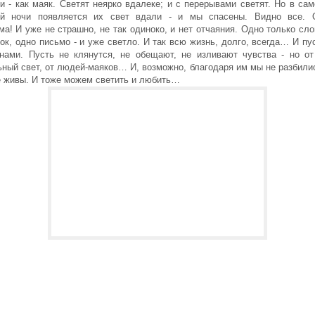
 - как маяк. Светят неярко вдалеке; и с перерывами светят. Но в са
й ночи появляется их свет вдали - и мы спасены. Видно все. 
а! И уже не страшно, не так одиноко, и нет отчаяния. Одно только сло
ок, одно письмо - и уже светло. И так всю жизнь, долго, всегда… И пу
нами. Пусть не клянутся, не обещают, не изливают чувства - но от
ьный свет, от людей-маяков… И, возможно, благодаря им мы не разбили
ё живы. И тоже можем светить и любить…