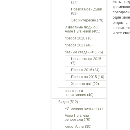
Есть люди
(17)
кромешно
Поэзия моей души
преодолим
(82)
один звон
Это интересно
(79)
рядом с 
Известные люди об
спасител
Алле Пугачевой
(405)
и все ещ
пресса 2020
(18)
пресса 2021
(40)
разные сведения
(176)
Новая волна 2015
(7)
Пресса 2016
(24)
Пресса за 2015
(16)
Хроника дат
(22)
рассказы и
впечатления
(40)
Видео
(512)
»Утренняя почта»
(23)
Алла Пугачева
репортажи
(76)
канал Аллы
(30)