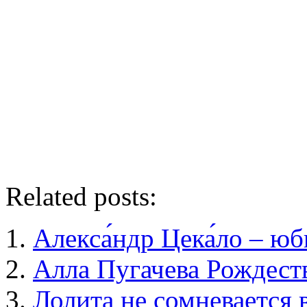
Related posts:
Алекса́ндр Цека́ло – ю
Алла Пугачева Рождест
Лолита не сомневается