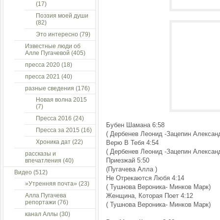
(17)
Поэзия моей души
(82)
Это интересно
(79)
Известные люди об
Алле Пугачевой
(405)
пресса 2020
(18)
пресса 2021
(40)
разные сведения
(176)
Новая волна 2015
(7)
Пресса 2016
(24)
Бубен Шамана 6:58
Пресса за 2015
(16)
( Дербенев Леонид -Зацепин Алексан
Хроника дат
(22)
Верю В Тебя 4:54
( Дербенев Леонид -Зацепин Алексан
рассказы и
Приезжай 5:50
впечатления
(40)
(Пугачева Алла )
Видео
(512)
Не Отрекаются Любя 4:14
»Утренняя почта»
(23)
( Тушнова Вероника- Минков Марк)
Алла Пугачева
Женщина, Которая Поет 4:12
репортажи
(76)
( Тушнова Вероника- Минков Марк)
канал Аллы
(30)