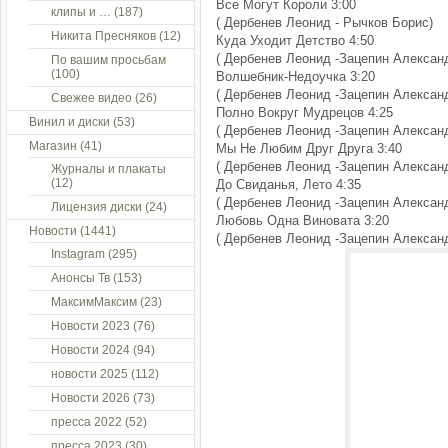
Все Могут Короли 3:00
клипы и …
(187)
( Дербенев Леонид - Рычков Борис)
Никита Пресняков
(12)
Куда Уходит Детство 4:50
( Дербенев Леонид -Зацепин Алексан
По вашим просьбам
(100)
Волшебник-Недоучка 3:20
( Дербенев Леонид -Зацепин Алексан
Свежее видео
(26)
Полно Вокруг Мудрецов 4:25
Винил и диски
(53)
( Дербенев Леонид -Зацепин Алексан
Магазин
(41)
Мы Не Любим Друг Друга 3:40
( Дербенев Леонид -Зацепин Алексан
Журналы и плакаты
(12)
До Свиданья, Лето 4:35
( Дербенев Леонид -Зацепин Алексан
Лицензия диски
(24)
Любовь Одна Виновата 3:20
Новости
(1441)
( Дербенев Леонид -Зацепин Алексан
Instagram
(295)
Анонсы Тв
(153)
МаксимМаксим
(23)
Новости 2023
(76)
Новости 2024
(94)
новости 2025
(112)
Новости 2026
(73)
пресса 2022
(52)
пресса 2023
(30)