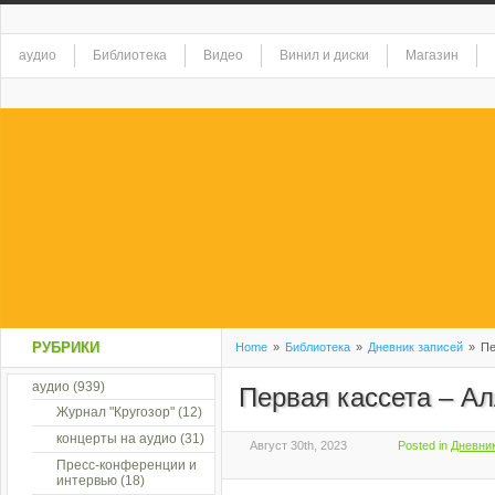
аудио
Библиотека
Видео
Винил и диски
Магазин
РУБРИКИ
Home
»
Библиотека
»
Дневник записей
»
Пе
аудио
(939)
Первая кассета – Ал
Журнал "Кругозор"
(12)
концерты на аудио
(31)
Август 30th, 2023
Posted in
Дневни
Пресс-конференции и
интервью
(18)