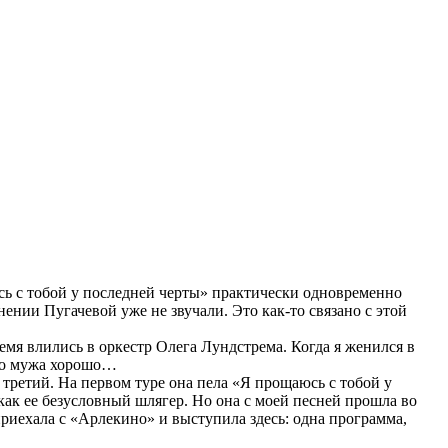
сь с тобой у последней черты» практически одновременно
нии Пугачевой уже не звучали. Это как-то связано с этой
емя влились в оркестр Олега Лундстрема. Когда я женился в
ого мужа хорошо…
а третий. На первом туре она пела «Я прощаюсь с тобой у
как ее безусловный шлягер. Но она с моей песней прошла во
 приехала с «Арлекино» и выступила здесь: одна программа,