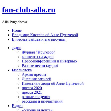
fan-club-alla.ru
Alla Pugachova
Home
Владимир Киселёв об Алле Пугачевой
Вячеслав Зайцев и его рисунки.
аудио
Журнал "Кругозор"
концерты на аудио
Пресс-конференции и интервью
Разные песни (аудио)
Библиотека
Архив прессы
Дневник записей
Известные люди об Алле Пугачевой
пресса 2020
пресса 2021
разные сведения
рассказы и впечатления
Видео
»Утренняя почта»