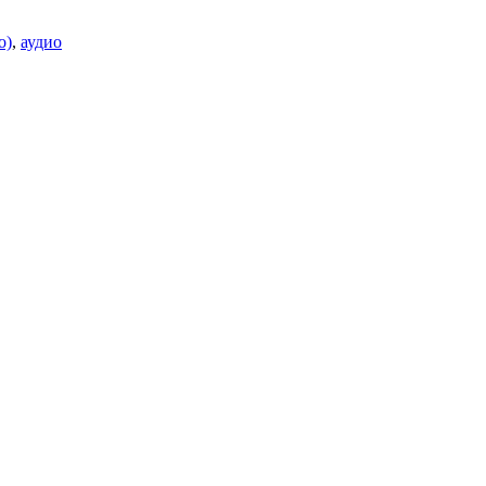
о)
,
аудио