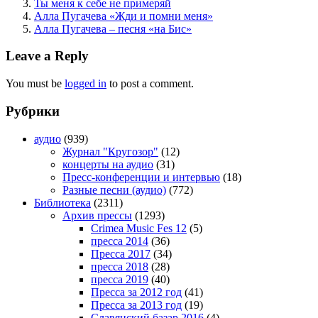
Ты меня к себе не примеряй
Алла Пугачева «Жди и помни меня»
Алла Пугачева – песня «на Бис»
Leave a Reply
You must be
logged in
to post a comment.
Рубрики
аудио
(939)
Журнал "Кругозор"
(12)
концерты на аудио
(31)
Пресс-конференции и интервью
(18)
Разные песни (аудио)
(772)
Библиотека
(2311)
Архив прессы
(1293)
Crimea Music Fes 12
(5)
пресса 2014
(36)
Пресса 2017
(34)
пресса 2018
(28)
пресса 2019
(40)
Пресса за 2012 год
(41)
Пресса за 2013 год
(19)
Славянский базар 2016
(4)