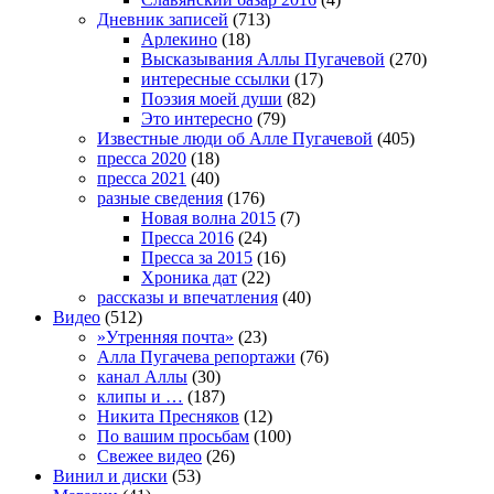
Дневник записей
(713)
Арлекино
(18)
Высказывания Аллы Пугачевой
(270)
интересные ссылки
(17)
Поэзия моей души
(82)
Это интересно
(79)
Известные люди об Алле Пугачевой
(405)
пресса 2020
(18)
пресса 2021
(40)
разные сведения
(176)
Новая волна 2015
(7)
Пресса 2016
(24)
Пресса за 2015
(16)
Хроника дат
(22)
рассказы и впечатления
(40)
Видео
(512)
»Утренняя почта»
(23)
Алла Пугачева репортажи
(76)
канал Аллы
(30)
клипы и …
(187)
Никита Пресняков
(12)
По вашим просьбам
(100)
Свежее видео
(26)
Винил и диски
(53)