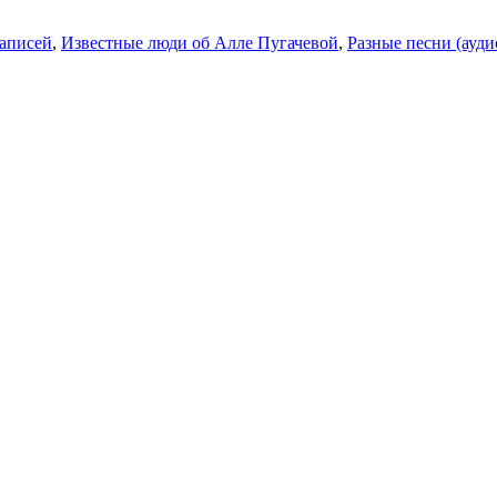
аписей
,
Известные люди об Алле Пугачевой
,
Разные песни (ауди