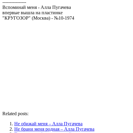
----------------
Вспоминай меня - Алла Пугачева
впервые вышла на пластинке
"КРУГОЗОР" (Москва) - №10-1974
Related posts:
Не обижай меня – Алла Пугачева
Не брани меня родная – Алла Пугачева