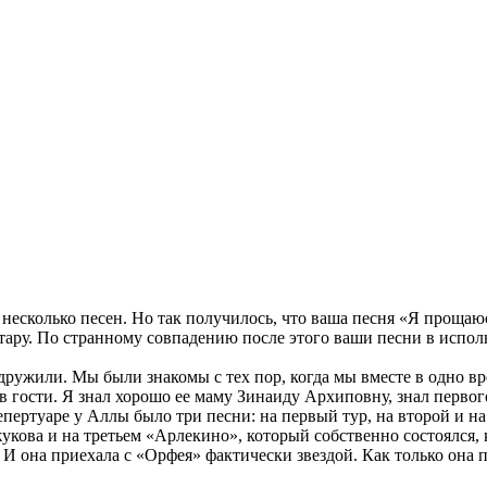
несколько песен. Но так получилось, что ваша песня «Я прощаю
ру. По странному совпадению после этого ваши песни в исполне
дружили. Мы были знакомы с тех пор, когда мы вместе в одно вр
гу в гости. Я знал хорошо ее маму Зинаиду Архиповну, знал перв
репертуаре у Аллы было три песни: на первый тур, на второй и н
кова и на третьем «Арлекино», который собственно состоялся, 
о. И она приехала с «Орфея» фактически звездой. Как только она