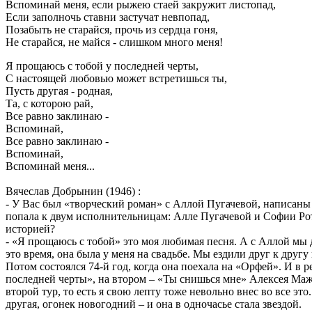
Вспоминай меня, если рыжею стаей закружит листопад,
Если заполночь ставни застучат невпопад,
Позабыть не старайся, прочь из сердца гоня,
Не старайся, не майся - слишком много меня!
Я прощаюсь с тобой у последней черты,
С настоящей любовью может встретишься ты,
Пусть другая - родная,
Та, с которою рай,
Все равно заклинаю -
Вспоминай,
Все равно заклинаю -
Вспоминай,
Вспоминай меня...
Вячеслав Добрынин (1946) :
- У Вас был «творческий роман» с Аллой Пугачевой, написаны 
попала к двум исполнительницам: Алле Пугачевой и Софии Рота
историей?
- «Я прощаюсь с тобой» это моя любимая песня. А с Аллой мы 
это время, она была у меня на свадьбе. Мы ездили друг к дру
Потом состоялся 74-й год, когда она поехала на «Орфей». И в 
последней черты», на втором – «Ты снишься мне» Алексея Мажу
второй тур, то есть я свою лепту тоже невольно внес во все эт
другая, огонек новогодний – и она в одночасье стала звездой.