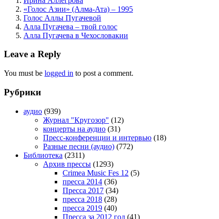
Ирина Аллегрова
«Голос Азии» (Алма-Ата) – 1995
Голос Аллы Пугачевой
Алла Пугачева – твой голос
Алла Пугачева в Чехословакии
Leave a Reply
You must be
logged in
to post a comment.
Рубрики
аудио
(939)
Журнал "Кругозор"
(12)
концерты на аудио
(31)
Пресс-конференции и интервью
(18)
Разные песни (аудио)
(772)
Библиотека
(2311)
Архив прессы
(1293)
Crimea Music Fes 12
(5)
пресса 2014
(36)
Пресса 2017
(34)
пресса 2018
(28)
пресса 2019
(40)
Пресса за 2012 год
(41)