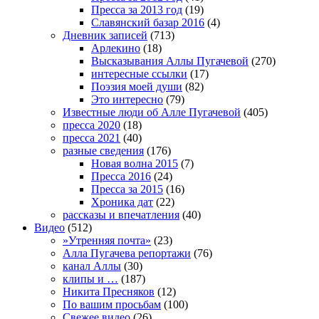
Пресса за 2013 год
(19)
Славянский базар 2016
(4)
Дневник записей
(713)
Арлекино
(18)
Высказывания Аллы Пугачевой
(270)
интересные ссылки
(17)
Поэзия моей души
(82)
Это интересно
(79)
Известные люди об Алле Пугачевой
(405)
пресса 2020
(18)
пресса 2021
(40)
разные сведения
(176)
Новая волна 2015
(7)
Пресса 2016
(24)
Пресса за 2015
(16)
Хроника дат
(22)
рассказы и впечатления
(40)
Видео
(512)
»Утренняя почта»
(23)
Алла Пугачева репортажи
(76)
канал Аллы
(30)
клипы и …
(187)
Никита Пресняков
(12)
По вашим просьбам
(100)
Свежее видео
(26)