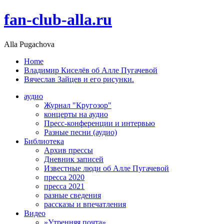
fan-club-alla.ru
Alla Pugachova
Home
Владимир Киселёв об Алле Пугачевой
Вячеслав Зайцев и его рисунки.
аудио
Журнал "Кругозор"
концерты на аудио
Пресс-конференции и интервью
Разные песни (аудио)
Библиотека
Архив прессы
Дневник записей
Известные люди об Алле Пугачевой
пресса 2020
пресса 2021
разные сведения
рассказы и впечатления
Видео
»Утренняя почта»