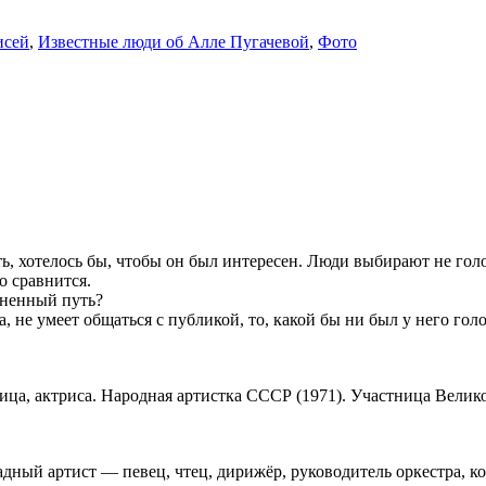
исей
,
Известные люди об Алле Пугачевой
,
Фото
 хотелось бы, чтобы он был интересен. Люди выбирают не голос,
о сравнится.
зненный путь?
 не умеет общаться с публикой, то, какой бы ни был у него голос
евица, актриса. Народная артистка СССР (1971). Участница Вели
страдный артист — певец, чтец, дирижёр, руководитель оркестра, 