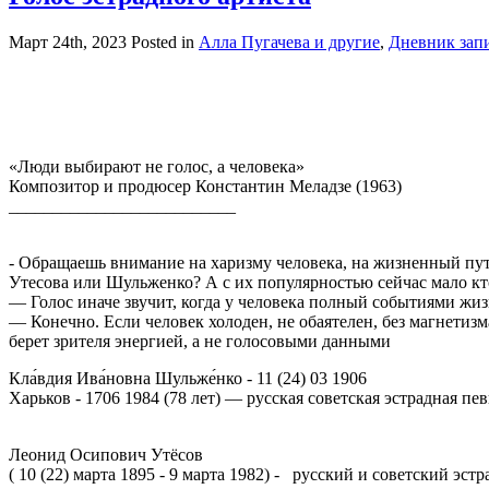
Март 24th, 2023
Posted in
Алла Пугачева и другие
,
Дневник зап
«Люди выбирают не голос, а человека»
Композитор и продюсер Константин Меладзе (1963)
__________________________
- Обращаешь внимание на харизму человека, на жизненный путь,
Утесова или Шульженко? А с их популярностью сейчас мало кт
— Голос иначе звучит, когда у человека полный событиями жи
— Конечно. Если человек холоден, не обаятелен, без магнетизма,
берет зрителя энергией, а не голосовыми данными
Кла́вдия Ива́новна Шульже́нко - 11 (24) 03 1906
Харьков - 1706 1984 (78 лет) — русская советская эстрадная п
Леонид Осипович Утёсов
( 10 (22) марта 1895 - 9 марта 1982) - русский и советский э