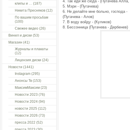
4. Так иди же сюда - (Пугачева Алла
клипы и …
(187)
5. Мэри - (Пугачева)
Никита Пресняков
(12)
6. Не делайте мне больно, господа -
(Пугачева - Алов)
По вашим просьбам
(100)
7. В воду войду - (Куликов)
8. Бессонница (Пугачева - Дербенев)
Свежее видео
(26)
Винил и диски
(53)
Магазин
(41)
Журналы и плакаты
(12)
Лицензия диски
(24)
Новости
(1441)
Instagram
(295)
Анонсы Тв
(153)
МаксимМаксим
(23)
Новости 2023
(76)
Новости 2024
(94)
новости 2025
(112)
Новости 2026
(73)
пресса 2022
(52)
пресса 2023
(30)