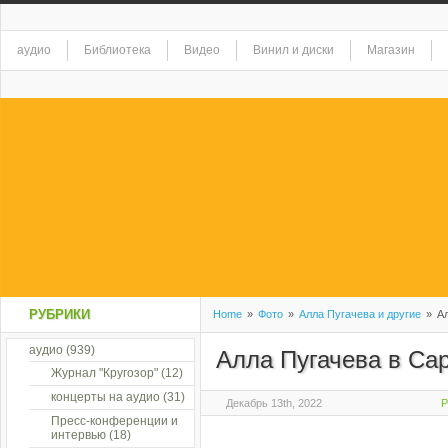
аудио
Библиотека
Видео
Винил и диски
Магазин
РУБРИКИ
Home
»
Фото
»
Алла Пугачева и другие
»
Ал
аудио
(939)
Алла Пугачева в Са
Журнал "Кругозор"
(12)
концерты на аудио
(31)
Декабрь 13th, 2022
P
Пресс-конференции и
интервью
(18)