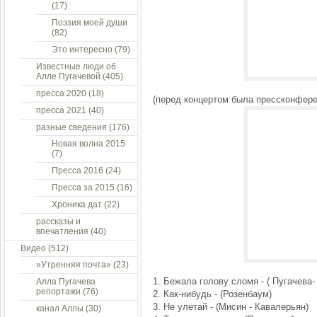
(17)
Поэзия моей души
(82)
Это интересно
(79)
Известные люди об
Алле Пугачевой
(405)
пресса 2020
(18)
(перед концертом была прессконфере
пресса 2021
(40)
разные сведения
(176)
Новая волна 2015
(7)
Пресса 2016
(24)
Пресса за 2015
(16)
Хроника дат
(22)
рассказы и
впечатления
(40)
Видео
(512)
»Утренняя почта»
(23)
1. Бежала голову сломя - ( Пугачева-
Алла Пугачева
репортажи
(76)
2. Как-нибудь - (Розенбаум)
3. Не улетай - (Мисин - Кавалерьян)
канал Аллы
(30)