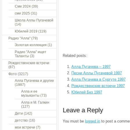
Сми 2024
(39)
сми 2025
(31)
Школа Аллы Пугачевой
(14)
Юбилей 2019
(119)
Радио "Алла"
(79)
Золотая коллекция
(1)
Радио "Алла" ищет
Related posts:
Таланты
(3)
Рождественские встречи
Алла Пугачева – 1997
(87)
Песни Аллы Пугачевой 1997
Фото
(3217)
Алла Пугачева в Сургуте 1997
Алла Пугачева и другие
(1987)
Рождественские встречи 1997
Алла и ее
Юбилей Бкз 1997
музыканты
(73)
Алла и М. Галкин
(127)
Leave a Reply
Дети
(142)
детство
(16)
You must be
logged in
to post a comme
мои встречи
(7)