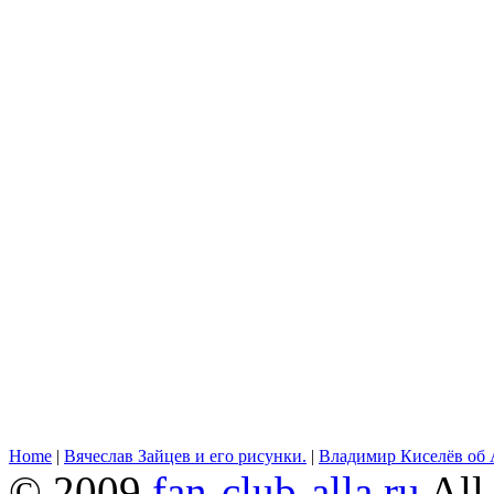
Home
|
Вячеслав Зайцев и его рисунки.
|
Владимир Киселёв об 
© 2009
fan-club-alla.ru
All 