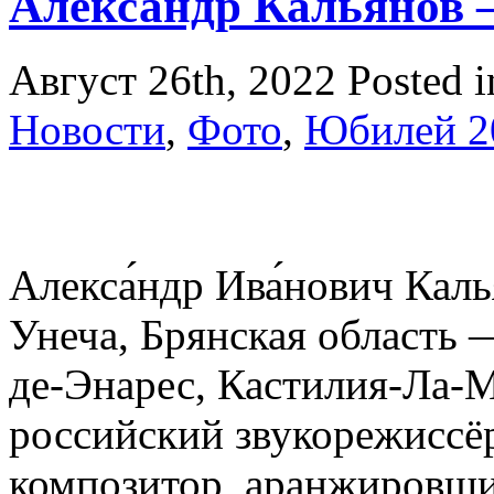
Александр Кальянов 
Август 26th, 2022
Posted 
Новости
,
Фото
,
Юбилей 2
Алекса́ндр Ива́нович Калья
Унеча, Брянская область 
де-Энарес, Кастилия-Ла-
российский звукорежиссёр
композитор, аранжировщи