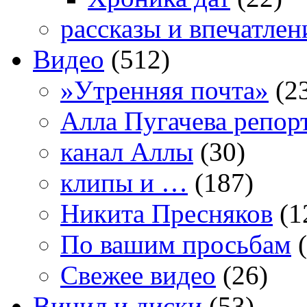
рассказы и впечатлен
Видео
(512)
»Утренняя почта»
(2
Алла Пугачева репор
канал Аллы
(30)
клипы и …
(187)
Никита Пресняков
(1
По вашим просьбам
(
Свежее видео
(26)
Винил и диски
(53)