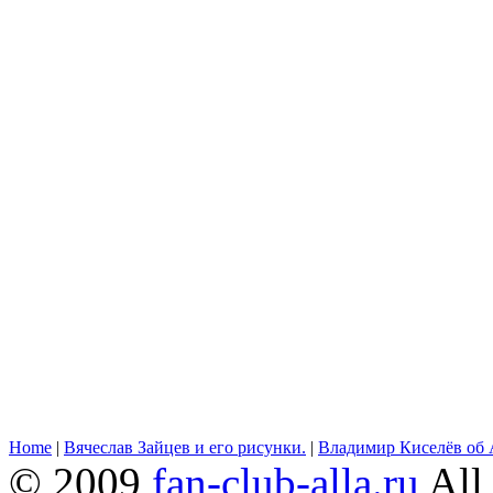
Home
|
Вячеслав Зайцев и его рисунки.
|
Владимир Киселёв об 
© 2009
fan-club-alla.ru
All 