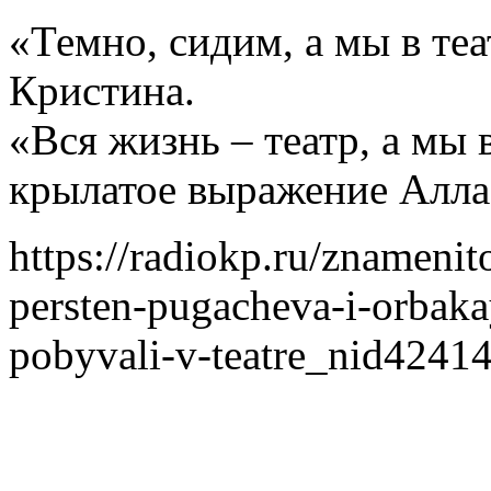
«Темно, сидим, а мы в те
Кристина.
«Вся жизнь – театр, а мы 
крылатое выражение Алла
https://radiokp.ru/znamenit
persten-pugacheva-i-orbak
pobyvali-v-teatre_nid4241