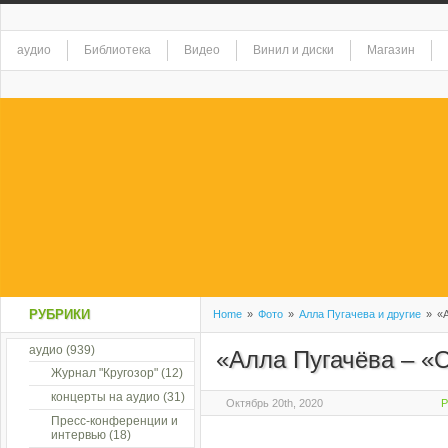
аудио
Библиотека
Видео
Винил и диски
Магазин
РУБРИКИ
Home
»
Фото
»
Алла Пугачева и другие
»
«А
аудио
(939)
«Алла Пугачёва – «
Журнал "Кругозор"
(12)
концерты на аудио
(31)
Октябрь 20th, 2020
P
Пресс-конференции и
интервью
(18)