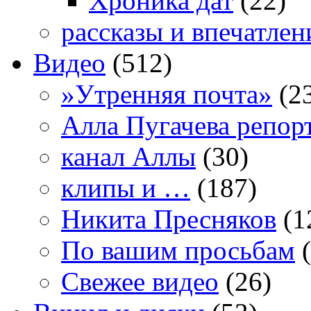
Хроника дат
(22)
рассказы и впечатлен
Видео
(512)
»Утренняя почта»
(2
Алла Пугачева репор
канал Аллы
(30)
клипы и …
(187)
Никита Пресняков
(1
По вашим просьбам
(
Свежее видео
(26)